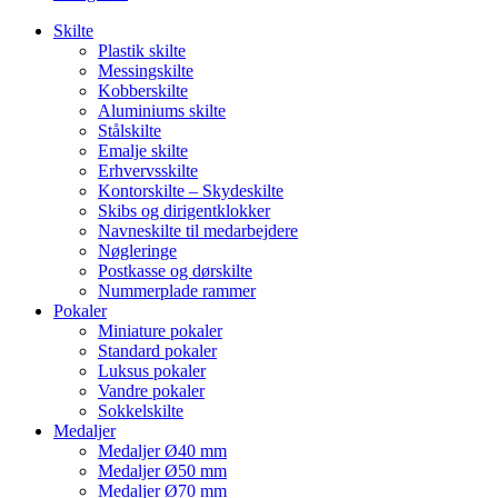
Skilte
Plastik skilte
Messingskilte
Kobberskilte
Aluminiums skilte
Stålskilte
Emalje skilte
Erhvervsskilte
Kontorskilte – Skydeskilte
Skibs og dirigentklokker
Navneskilte til medarbejdere
Nøgleringe
Postkasse og dørskilte
Nummerplade rammer
Pokaler
Miniature pokaler
Standard pokaler
Luksus pokaler
Vandre pokaler
Sokkelskilte
Medaljer
Medaljer Ø40 mm
Medaljer Ø50 mm
Medaljer Ø70 mm