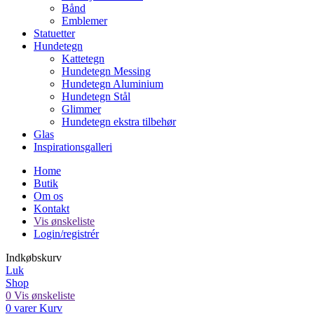
Bånd
Emblemer
Statuetter
Hundetegn
Kattetegn
Hundetegn Messing
Hundetegn Aluminium
Hundetegn Stål
Glimmer
Hundetegn ekstra tilbehør
Glas
Inspirationsgalleri
Home
Butik
Om os
Kontakt
Vis ønskeliste
Login/registrér
Indkøbskurv
Luk
Shop
0
Vis ønskeliste
0
varer
Kurv