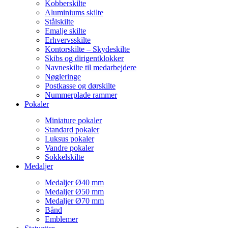
Kobberskilte
Aluminiums skilte
Stålskilte
Emalje skilte
Erhvervsskilte
Kontorskilte – Skydeskilte
Skibs og dirigentklokker
Navneskilte til medarbejdere
Nøgleringe
Postkasse og dørskilte
Nummerplade rammer
Pokaler
Miniature pokaler
Standard pokaler
Luksus pokaler
Vandre pokaler
Sokkelskilte
Medaljer
Medaljer Ø40 mm
Medaljer Ø50 mm
Medaljer Ø70 mm
Bånd
Emblemer