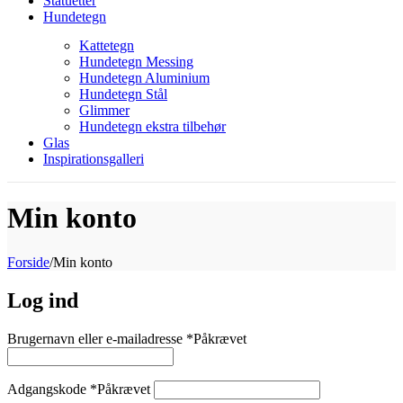
Statuetter
Hundetegn
Kattetegn
Hundetegn Messing
Hundetegn Aluminium
Hundetegn Stål
Glimmer
Hundetegn ekstra tilbehør
Glas
Inspirationsgalleri
Min konto
Forside
/
Min konto
Log ind
Brugernavn eller e-mailadresse
*
Påkrævet
Adgangskode
*
Påkrævet