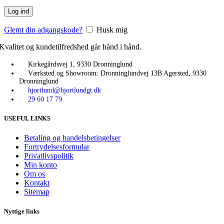
Log ind
Glemt din adgangskode?
Husk mig
Kvalitet og kundetilfredshed går hånd i hånd.
Kirkegårdsvej 1, 9330 Dronninglund
Værksted og Showroom: Dronninglundvej 13B Agersted, 9330
Dronninglund
hjortlund@hjortlundgt.dk
29 60 17 79
USEFUL LINKS
Betaling og handelsbetingelser
Fortrydelsesformular
Privatlivspolitik
Min konto
Om os
Kontakt
Sitemap
Nyttige links