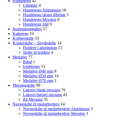
Hundetegn
42
Glimmer
4
Hundetegn Aluminium
18
Hundetegn ekstra tilbehør
5
Hundetegn Messing
8
Hundetegn Stål
9
Inspirationsgalleri
57
Kattetegn
10
Kobberskilte
33
Kontorskilte – Skydeskilte
14
Holdere i aluminium
13
Skilte til holdere
4
Medaljer
77
Bånd
1
Emblemer
53
Medaljer Ø40 mm
8
Medaljer Ø50 mm
14
Medaljer Ø70 mm
2
Messingskilte
99
Lakeret blank messing
79
Lakeret børstet messing
43
Rå Messing
35
Navneskilte til medarbejdere
14
Navneskilte til medarbejdere Aluminium
3
Navneskilte til medarbejdere Messing
3