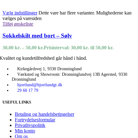
Vælg indstillinger
Dette vare har flere varianter. Mulighederne kan
vælges på varesiden
Tilføj ønskeliste
Sokkelskilt med bort – Sølv
30,00
kr.
–
50,00
kr.
Prisinterval: 30,00 kr. til 50,00 kr.
Kvalitet og kundetilfredshed går hånd i hånd.
Kirkegårdsvej 1, 9330 Dronninglund
Værksted og Showroom: Dronninglundvej 13B Agersted, 9330
Dronninglund
hjortlund@hjortlundgt.dk
29 60 17 79
USEFUL LINKS
Betaling og handelsbetingelser
Fortrydelsesformular
Privatlivspolitik
Min konto
Om os