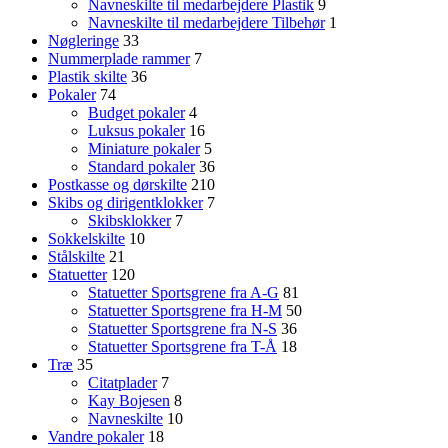
Navneskilte til medarbejdere Plastik
9
Navneskilte til medarbejdere Tilbehør
1
Nøgleringe
33
Nummerplade rammer
7
Plastik skilte
36
Pokaler
74
Budget pokaler
4
Luksus pokaler
16
Miniature pokaler
5
Standard pokaler
36
Postkasse og dørskilte
210
Skibs og dirigentklokker
7
Skibsklokker
7
Sokkelskilte
10
Stålskilte
21
Statuetter
120
Statuetter Sportsgrene fra A-G
81
Statuetter Sportsgrene fra H-M
50
Statuetter Sportsgrene fra N-S
36
Statuetter Sportsgrene fra T-Å
18
Træ
35
Citatplader
7
Kay Bojesen
8
Navneskilte
10
Vandre pokaler
18