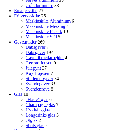
Farvet aluminium
35
Grå aluminium
33
Emalje skilte
25
Erhvervsskilte
25
Maskinskilte Aluminium
6
Maskinskilte Messing
4
Maskinskilte Plastik
10
Maskinskilte Stål
5
Gaveartikler
269
Dåbsgaver
7
Dåbsgaver
194
Gave til medarbejder
4
George Jensen
9
Julepynt
37
Kay Bojesen
7
Studentergaver
34
Svendegaver
33
Svendeprøve
8
Glas
18
"Flade” glas
6
Champagneglas
5
Hvidvinsglas
1
Longdrinks glas
3
Ølglas
2
Shots glas
2