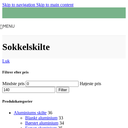
Skip to navigation
Skip to main content
MENU
Sokkelskilte
Luk
Filtrer efter pris
Mindste pris
Højeste pris
Filter
Produktkategorier
Aluminiums skilte
36
Blankt aluminium
33
Børstet aluminium
34