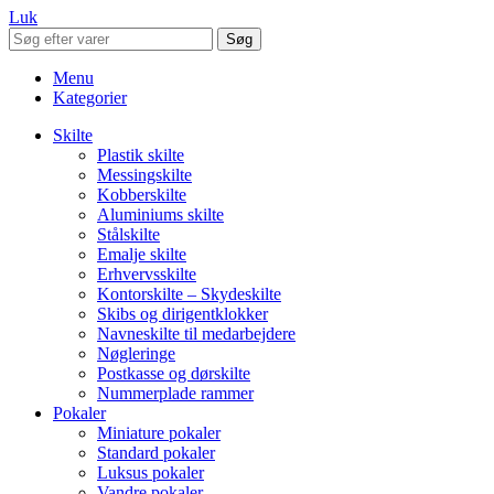
Luk
Søg
Menu
Kategorier
Skilte
Plastik skilte
Messingskilte
Kobberskilte
Aluminiums skilte
Stålskilte
Emalje skilte
Erhvervsskilte
Kontorskilte – Skydeskilte
Skibs og dirigentklokker
Navneskilte til medarbejdere
Nøgleringe
Postkasse og dørskilte
Nummerplade rammer
Pokaler
Miniature pokaler
Standard pokaler
Luksus pokaler
Vandre pokaler