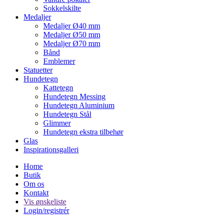
Sokkelskilte
Medaljer
Medaljer Ø40 mm
Medaljer Ø50 mm
Medaljer Ø70 mm
Bånd
Emblemer
Statuetter
Hundetegn
Kattetegn
Hundetegn Messing
Hundetegn Aluminium
Hundetegn Stål
Glimmer
Hundetegn ekstra tilbehør
Glas
Inspirationsgalleri
Home
Butik
Om os
Kontakt
Vis ønskeliste
Login/registrér