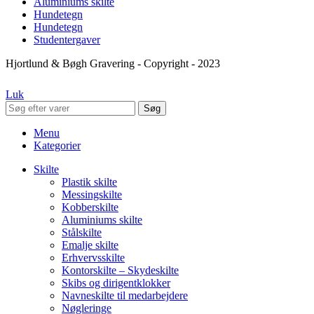
Aluminiums skilte
Hundetegn
Hundetegn
Studentergaver
Hjortlund & Bøgh Gravering - Copyright - 2023
Luk
Søg
Menu
Kategorier
Skilte
Plastik skilte
Messingskilte
Kobberskilte
Aluminiums skilte
Stålskilte
Emalje skilte
Erhvervsskilte
Kontorskilte – Skydeskilte
Skibs og dirigentklokker
Navneskilte til medarbejdere
Nøgleringe