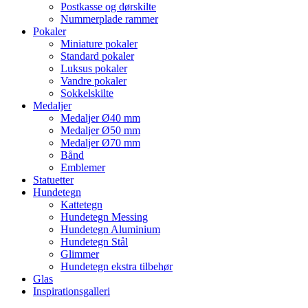
Postkasse og dørskilte
Nummerplade rammer
Pokaler
Miniature pokaler
Standard pokaler
Luksus pokaler
Vandre pokaler
Sokkelskilte
Medaljer
Medaljer Ø40 mm
Medaljer Ø50 mm
Medaljer Ø70 mm
Bånd
Emblemer
Statuetter
Hundetegn
Kattetegn
Hundetegn Messing
Hundetegn Aluminium
Hundetegn Stål
Glimmer
Hundetegn ekstra tilbehør
Glas
Inspirationsgalleri