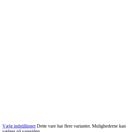
Vælg indstillinger
Dette vare har flere varianter. Mulighederne kan
vælges på varesiden