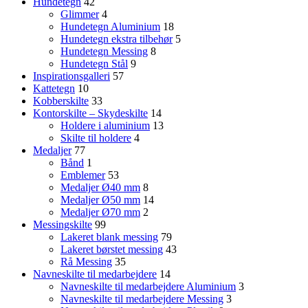
Hundetegn
42
Glimmer
4
Hundetegn Aluminium
18
Hundetegn ekstra tilbehør
5
Hundetegn Messing
8
Hundetegn Stål
9
Inspirationsgalleri
57
Kattetegn
10
Kobberskilte
33
Kontorskilte – Skydeskilte
14
Holdere i aluminium
13
Skilte til holdere
4
Medaljer
77
Bånd
1
Emblemer
53
Medaljer Ø40 mm
8
Medaljer Ø50 mm
14
Medaljer Ø70 mm
2
Messingskilte
99
Lakeret blank messing
79
Lakeret børstet messing
43
Rå Messing
35
Navneskilte til medarbejdere
14
Navneskilte til medarbejdere Aluminium
3
Navneskilte til medarbejdere Messing
3