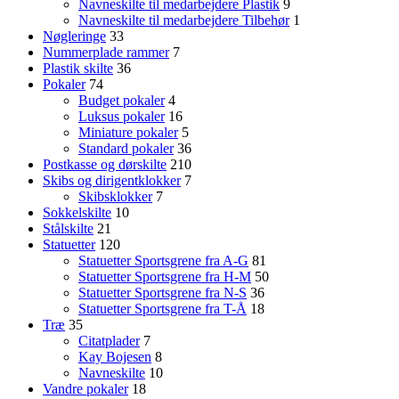
Navneskilte til medarbejdere Plastik
9
Navneskilte til medarbejdere Tilbehør
1
Nøgleringe
33
Nummerplade rammer
7
Plastik skilte
36
Pokaler
74
Budget pokaler
4
Luksus pokaler
16
Miniature pokaler
5
Standard pokaler
36
Postkasse og dørskilte
210
Skibs og dirigentklokker
7
Skibsklokker
7
Sokkelskilte
10
Stålskilte
21
Statuetter
120
Statuetter Sportsgrene fra A-G
81
Statuetter Sportsgrene fra H-M
50
Statuetter Sportsgrene fra N-S
36
Statuetter Sportsgrene fra T-Å
18
Træ
35
Citatplader
7
Kay Bojesen
8
Navneskilte
10
Vandre pokaler
18