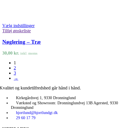
Vælg indstillinger
Tilføj ønskeliste
Nøglering – Træ
30,00
kr.
inkl. moms
1
2
3
→
Kvalitet og kundetilfredshed går hånd i hånd.
Kirkegårdsvej 1, 9330 Dronninglund
Værksted og Showroom: Dronninglundvej 13B Agersted, 9330
Dronninglund
hjortlund@hjortlundgt.dk
29 60 17 79