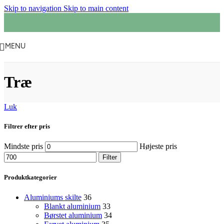
Skip to navigation
Skip to main content
MENU
Træ
Luk
Filtrer efter pris
Mindste pris
Højeste pris
Filter
Produktkategorier
Aluminiums skilte
36
Blankt aluminium
33
Børstet aluminium
34