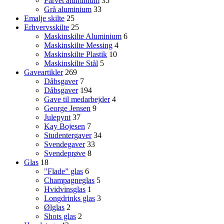
Farvet aluminium
35
Grå aluminium
33
Emalje skilte
25
Erhvervsskilte
25
Maskinskilte Aluminium
6
Maskinskilte Messing
4
Maskinskilte Plastik
10
Maskinskilte Stål
5
Gaveartikler
269
Dåbsgaver
7
Dåbsgaver
194
Gave til medarbejder
4
George Jensen
9
Julepynt
37
Kay Bojesen
7
Studentergaver
34
Svendegaver
33
Svendeprøve
8
Glas
18
"Flade” glas
6
Champagneglas
5
Hvidvinsglas
1
Longdrinks glas
3
Ølglas
2
Shots glas
2