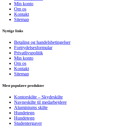
Min konto
Om os
Kontakt
Sitemap
Nyttige links
Betaling og handelsbetingelser
Fortrydelsesformular
Privatlivspolitik
Min konto
Om os
Kontakt
Sitemap
Mest populære produkter
Kontorskilte – Skydeskilte
Navneskilte til medarbejdere
Aluminiums skilte
Hundetegn
Hundetegn
Studentergaver