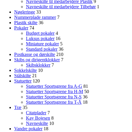
Navneskilte til medarbejdere Plastik
9
Navneskilte til medarbejdere Tilbehør
1
Nøgleringe
33
Nummerplade rammer
7
Plastik skilte
36
Pokaler
74
Budget pokaler
4
Luksus pokaler
16
Miniature pokaler
5
Standard pokaler
36
Postkasse og dørskilte
210
Skibs og dirigentklokker
7
Skibsklokker
7
Sokkelskilte
10
Stålskilte
21
Statuetter
120
Statuetter Sportsgrene fra A-G
81
Statuetter Sportsgrene fra H-M
50
Statuetter Sportsgrene fra N-S
36
Statuetter Sportsgrene fra T-Å
18
Træ
35
Citatplader
7
Kay Bojesen
8
Navneskilte
10
Vandre pokaler
18