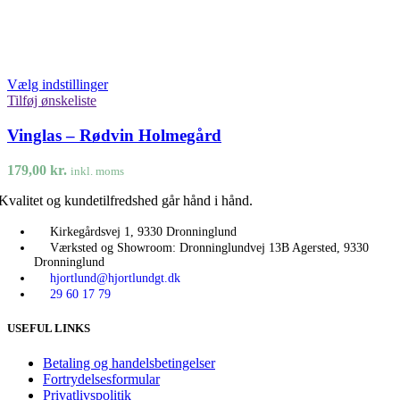
Vælg indstillinger
Tilføj ønskeliste
Vinglas – Rødvin Holmegård
179,00
kr.
inkl. moms
Kvalitet og kundetilfredshed går hånd i hånd.
Kirkegårdsvej 1, 9330 Dronninglund
Værksted og Showroom: Dronninglundvej 13B Agersted, 9330
Dronninglund
hjortlund@hjortlundgt.dk
29 60 17 79
USEFUL LINKS
Betaling og handelsbetingelser
Fortrydelsesformular
Privatlivspolitik