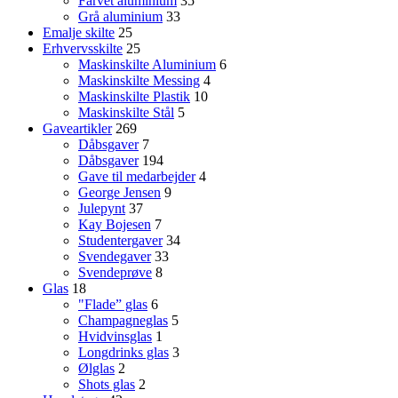
Farvet aluminium
35
Grå aluminium
33
Emalje skilte
25
Erhvervsskilte
25
Maskinskilte Aluminium
6
Maskinskilte Messing
4
Maskinskilte Plastik
10
Maskinskilte Stål
5
Gaveartikler
269
Dåbsgaver
7
Dåbsgaver
194
Gave til medarbejder
4
George Jensen
9
Julepynt
37
Kay Bojesen
7
Studentergaver
34
Svendegaver
33
Svendeprøve
8
Glas
18
"Flade” glas
6
Champagneglas
5
Hvidvinsglas
1
Longdrinks glas
3
Ølglas
2
Shots glas
2