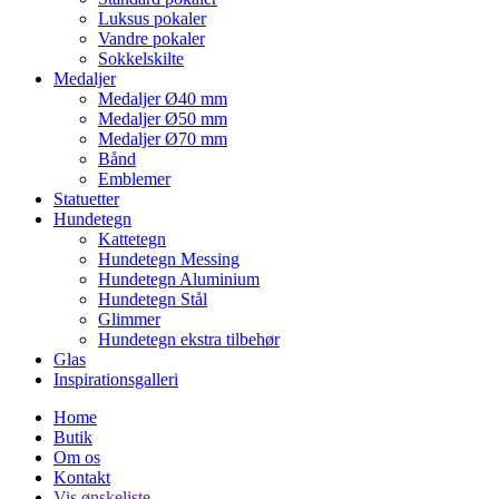
Luksus pokaler
Vandre pokaler
Sokkelskilte
Medaljer
Medaljer Ø40 mm
Medaljer Ø50 mm
Medaljer Ø70 mm
Bånd
Emblemer
Statuetter
Hundetegn
Kattetegn
Hundetegn Messing
Hundetegn Aluminium
Hundetegn Stål
Glimmer
Hundetegn ekstra tilbehør
Glas
Inspirationsgalleri
Home
Butik
Om os
Kontakt
Vis ønskeliste