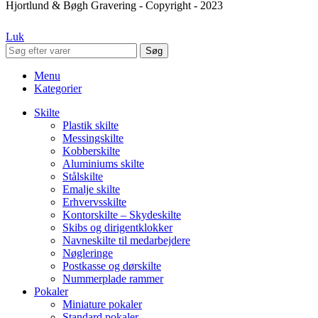
Hjortlund & Bøgh Gravering - Copyright - 2023
Luk
Søg
Menu
Kategorier
Skilte
Plastik skilte
Messingskilte
Kobberskilte
Aluminiums skilte
Stålskilte
Emalje skilte
Erhvervsskilte
Kontorskilte – Skydeskilte
Skibs og dirigentklokker
Navneskilte til medarbejdere
Nøgleringe
Postkasse og dørskilte
Nummerplade rammer
Pokaler
Miniature pokaler
Standard pokaler