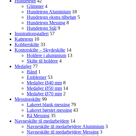
Hundetegn
42
Glimmer
4
Hundetegn Aluminium
18
Hundetegn ekstra tilbehør
5
Hundetegn Messing
8
Hundetegn Stål
9
Inspirationsgalleri
57
Kattetegn
10
Kobberskilte
33
Kontorskilte – Skydeskilte
14
Holdere i aluminium
13
Skilte til holdere
4
Medaljer
77
Bånd
1
Emblemer
53
Medaljer Ø40 mm
8
Medaljer Ø50 mm
14
Medaljer Ø70 mm
2
Messingskilte
99
Lakeret blank messing
79
Lakeret børstet messing
43
Rå Messing
35
Navneskilte til medarbejdere
14
Navneskilte til medarbejdere Aluminium
3
Navneskilte til medarbejdere Messing
3