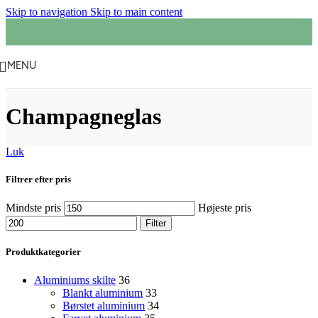
Skip to navigation
Skip to main content
MENU
Champagneglas
Luk
Filtrer efter pris
Mindste pris
Højeste pris
Filter
Produktkategorier
Aluminiums skilte
36
Blankt aluminium
33
Børstet aluminium
34