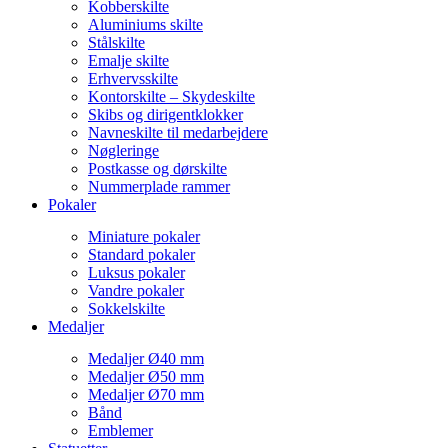
Kobberskilte
Aluminiums skilte
Stålskilte
Emalje skilte
Erhvervsskilte
Kontorskilte – Skydeskilte
Skibs og dirigentklokker
Navneskilte til medarbejdere
Nøgleringe
Postkasse og dørskilte
Nummerplade rammer
Pokaler
Miniature pokaler
Standard pokaler
Luksus pokaler
Vandre pokaler
Sokkelskilte
Medaljer
Medaljer Ø40 mm
Medaljer Ø50 mm
Medaljer Ø70 mm
Bånd
Emblemer