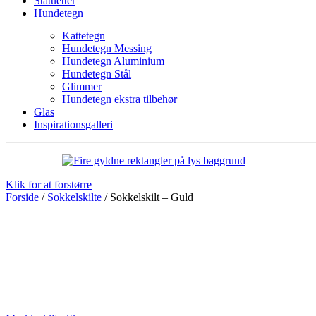
Statuetter
Hundetegn
Kattetegn
Hundetegn Messing
Hundetegn Aluminium
Hundetegn Stål
Glimmer
Hundetegn ekstra tilbehør
Glas
Inspirationsgalleri
Klik for at forstørre
Forside
/
Sokkelskilte
/
Sokkelskilt – Guld