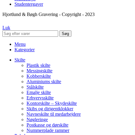
Studentergaver
Hjortlund & Bøgh Gravering - Copyright - 2023
Luk
Søg
Menu
Kategorier
Skilte
Plastik skilte
Messingskilte
Kobberskilte
Aluminiums skilte
Stålskilte
Emalje skilte
Erhvervsskilte
Kontorskilte – Skydeskilte
Skibs og dirigentklokker
Navneskilte til medarbejdere
Nøgleringe
Postkasse og dørskilte
Nummerplade rammer