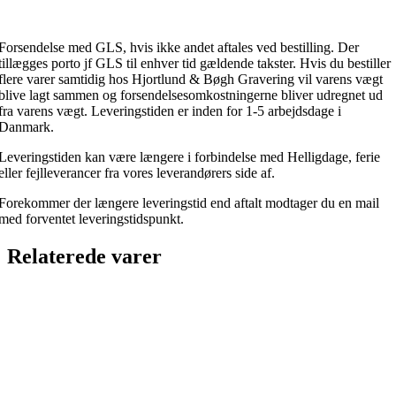
Forsendelse med GLS, hvis ikke andet aftales ved bestilling. Der
tillægges porto jf GLS til enhver tid gældende takster. Hvis du bestiller
flere varer samtidig hos Hjortlund & Bøgh Gravering vil varens vægt
blive lagt sammen og forsendelsesomkostningerne bliver udregnet ud
fra varens vægt. Leveringstiden er inden for 1-5 arbejdsdage i
Danmark.
Leveringstiden kan være længere i forbindelse med Helligdage, ferie
eller fejlleverancer fra vores leverandørers side af.
Forekommer der længere leveringstid end aftalt modtager du en mail
med forventet leveringstidspunkt.
Relaterede varer