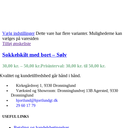
Vælg indstillinger
Dette vare har flere varianter. Mulighederne kan
vælges på varesiden
Tilføj ønskeliste
Sokkelskilt med bort – Sølv
30,00
kr.
–
50,00
kr.
Prisinterval: 30,00 kr. til 50,00 kr.
Kvalitet og kundetilfredshed går hånd i hånd.
Kirkegårdsvej 1, 9330 Dronninglund
Værksted og Showroom: Dronninglundvej 13B Agersted, 9330
Dronninglund
hjortlund@hjortlundgt.dk
29 60 17 79
USEFUL LINKS
Betaling og handelsbetingelser