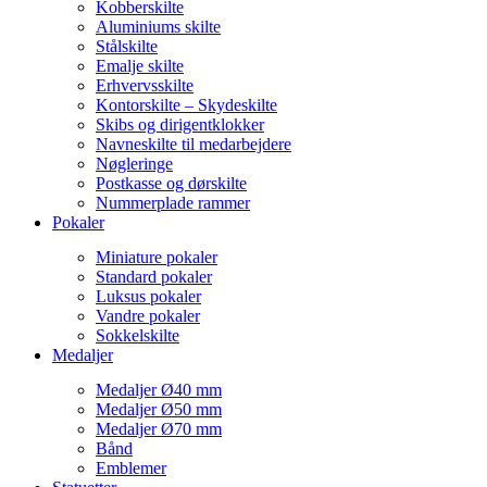
Kobberskilte
Aluminiums skilte
Stålskilte
Emalje skilte
Erhvervsskilte
Kontorskilte – Skydeskilte
Skibs og dirigentklokker
Navneskilte til medarbejdere
Nøgleringe
Postkasse og dørskilte
Nummerplade rammer
Pokaler
Miniature pokaler
Standard pokaler
Luksus pokaler
Vandre pokaler
Sokkelskilte
Medaljer
Medaljer Ø40 mm
Medaljer Ø50 mm
Medaljer Ø70 mm
Bånd
Emblemer