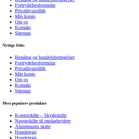
Fortrydelsesformular
Privatlivspolitik
Min konto
Om os
Kontakt
Sitemap
Nyttige links
Betaling og handelsbetingelser
Fortrydelsesformular
Privatlivspolitik
Min konto
Om os
Kontakt
Sitemap
Mest populære produkter
Kontorskilte – Skydeskilte
Navneskilte til medarbejdere
Aluminiums skilte
Hundetegn
Hundetegn