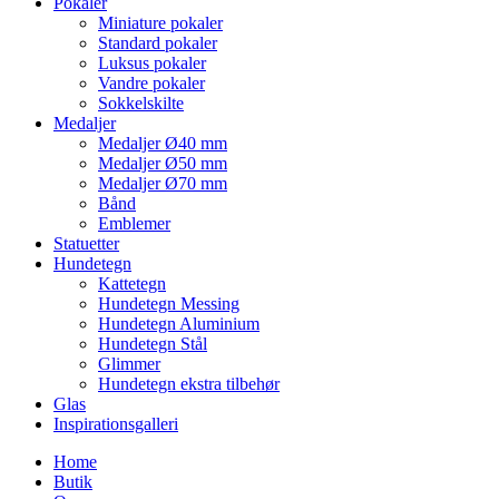
Pokaler
Miniature pokaler
Standard pokaler
Luksus pokaler
Vandre pokaler
Sokkelskilte
Medaljer
Medaljer Ø40 mm
Medaljer Ø50 mm
Medaljer Ø70 mm
Bånd
Emblemer
Statuetter
Hundetegn
Kattetegn
Hundetegn Messing
Hundetegn Aluminium
Hundetegn Stål
Glimmer
Hundetegn ekstra tilbehør
Glas
Inspirationsgalleri
Home
Butik