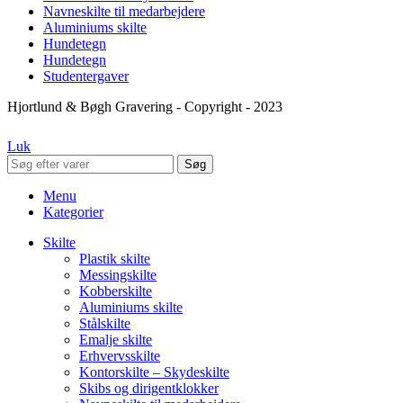
Navneskilte til medarbejdere
Aluminiums skilte
Hundetegn
Hundetegn
Studentergaver
Hjortlund & Bøgh Gravering - Copyright - 2023
Luk
Søg
Menu
Kategorier
Skilte
Plastik skilte
Messingskilte
Kobberskilte
Aluminiums skilte
Stålskilte
Emalje skilte
Erhvervsskilte
Kontorskilte – Skydeskilte
Skibs og dirigentklokker