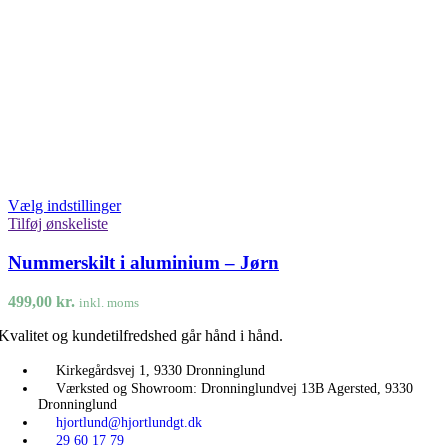
Vælg indstillinger
Tilføj ønskeliste
Nummerskilt i aluminium – Jørn
499,00
kr.
inkl. moms
Kvalitet og kundetilfredshed går hånd i hånd.
Kirkegårdsvej 1, 9330 Dronninglund
Værksted og Showroom: Dronninglundvej 13B Agersted, 9330
Dronninglund
hjortlund@hjortlundgt.dk
29 60 17 79