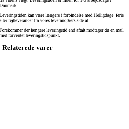
fra varens vægt. Leveringstiden er inden for 1-5 arbejdsdage i
Danmark.
Leveringstiden kan være længere i forbindelse med Helligdage, ferie
eller fejlleverancer fra vores leverandørers side af.
Forekommer der længere leveringstid end aftalt modtager du en mail
med forventet leveringstidspunkt.
Relaterede varer