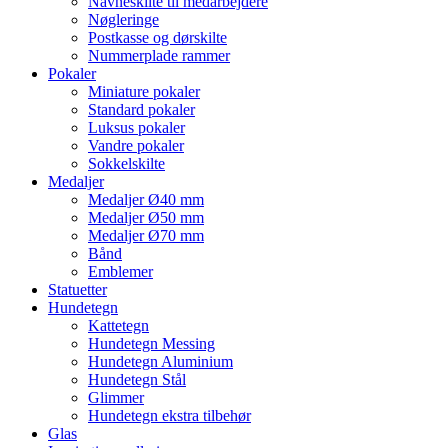
Navneskilte til medarbejdere
Nøgleringe
Postkasse og dørskilte
Nummerplade rammer
Pokaler
Miniature pokaler
Standard pokaler
Luksus pokaler
Vandre pokaler
Sokkelskilte
Medaljer
Medaljer Ø40 mm
Medaljer Ø50 mm
Medaljer Ø70 mm
Bånd
Emblemer
Statuetter
Hundetegn
Kattetegn
Hundetegn Messing
Hundetegn Aluminium
Hundetegn Stål
Glimmer
Hundetegn ekstra tilbehør
Glas