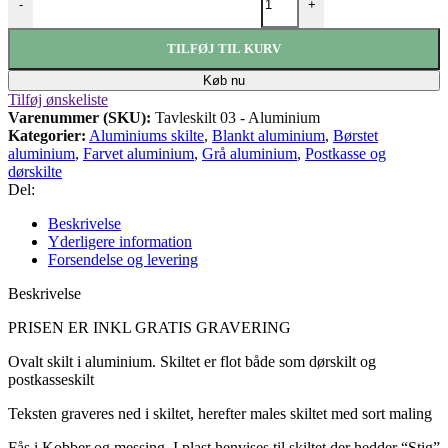
-
+
TILFØJ TIL KURV
Køb nu
Tilføj ønskeliste
Varenummer (SKU):
Tavleskilt 03 - Aluminium
Kategorier:
Aluminiums skilte
,
Blankt aluminium
,
Børstet
aluminium
,
Farvet aluminium
,
Grå aluminium
,
Postkasse og
dørskilte
Del:
Beskrivelse
Yderligere information
Forsendelse og levering
Beskrivelse
PRISEN ER INKL GRATIS GRAVERING
Ovalt skilt i aluminium. Skiltet er flot både som dørskilt og
postkasseskilt
Teksten graveres ned i skiltet, herefter males skiltet med sort maling
Fås i Kobber og messing. I plast henvises til skiltet der hedder “Stig”