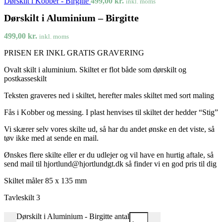
Dørskilt i Kobber - Birgitte
499,00
kr.
inkl. moms
Dørskilt i Aluminium – Birgitte
499,00
kr.
inkl. moms
PRISEN ER INKL GRATIS GRAVERING
Ovalt skilt i aluminium. Skiltet er flot både som dørskilt og
postkasseskilt
Teksten graveres ned i skiltet, herefter males skiltet med sort maling
Fås i Kobber og messing. I plast henvises til skiltet der hedder “Stig”
Vi skærer selv vores skilte ud, så har du andet ønske en det viste, så
tøv ikke med at sende en mail.
Ønskes flere skilte eller er du udlejer og vil have en hurtig aftale, så
send mail til hjortlund@hjortlundgt.dk så finder vi en god pris til dig
Skiltet måler 85 x 135 mm
Tavleskilt 3
Dørskilt i Aluminium - Birgitte antal