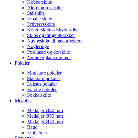
Kobberskilte
Aluminiums skilte
Stålskilte
Emalje skilte
Erhvervsskilte
Kontorskilte – Skydeskilte
Skibs og dirigentklokker
Navneskilte til medarbejdere
Nøgleringe
Postkasse og dørskilte
Nummerplade rammer
Pokaler
Miniature pokaler
Standard pokaler
Luksus pokaler
Vandre pokaler
Sokkelskilte
Medaljer
Medaljer Ø40 mm
Medaljer Ø50 mm
Medaljer Ø70 mm
Bånd
Emblemer