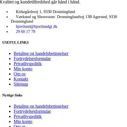
Kvalitet og kundetilfredshed går hånd i hånd.
Kirkegårdsvej 1, 9330 Dronninglund
Værksted og Showroom: Dronninglundvej 13B Agersted, 9330
Dronninglund
hjortlund@hjortlundgt.dk
29 60 17 79
USEFUL LINKS
Betaling og handelsbetingelser
Fortrydelsesformular
Privatlivspolitik
Min konto
Om os
Kontakt
Sitemap
Nyttige links
Betaling og handelsbetingelser
Fortrydelsesformular
Privatlivspolitik
Min konto
Om os