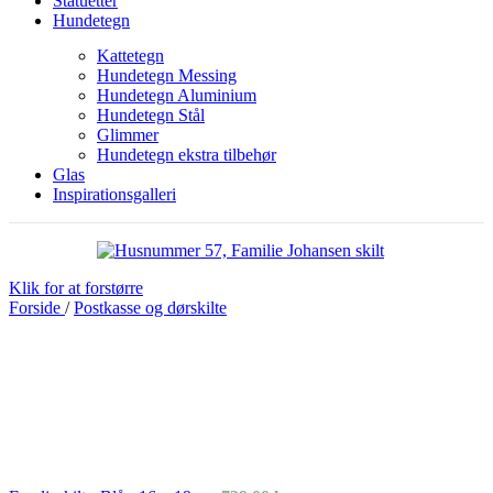
Statuetter
Hundetegn
Kattetegn
Hundetegn Messing
Hundetegn Aluminium
Hundetegn Stål
Glimmer
Hundetegn ekstra tilbehør
Glas
Inspirationsgalleri
Klik for at forstørre
Forside
/
Postkasse og dørskilte