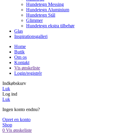
Hundetegn Messing
Hundetegn Aluminium
Hundetegn Stål
Glimmer
Hundetegn ekstra tilbehør
Glas
Inspirationsgalleri
Home
Butik
Om os
Kontakt
Vis ønskeliste
Login/registrér
Indkøbskurv
Luk
Log ind
Luk
Ingen konto endnu?
Opret en konto
Shop
0
Vis ønskeliste