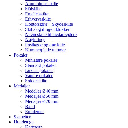
Aluminiums skilte
Stålskilte
Emalje skilte
Erhvervsskilte
Kontorskilte – Skydeskilte
Skibs og dirigentklokker
Navneskilte til medarbejdere
Nøgleringe
Postkasse og dørskilte
Nummerplade rammer
Pokaler
Miniature pokaler
Standard pokaler
Luksus pokaler
Vandre pokaler
Sokkelskilte
Medaljer
Medaljer Ø40 mm
Medaljer Ø50 mm
Medaljer Ø70 mm
Bånd
Emblemer
Statuetter
Hundetegn
Kattetegn