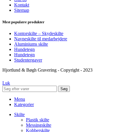
Kontakt
Sitemap
Mest populære produkter
Kontorskilte – Skydeskilte
Navneskilte til medarbejdere
Aluminiums skilte
Hundetegn
Hundetegn
Studentergaver
Hjortlund & Bøgh Gravering - Copyright - 2023
Luk
Søg
Menu
Kategorier
Skilte
Plastik skilte
Messingskilte
Kobberskilte