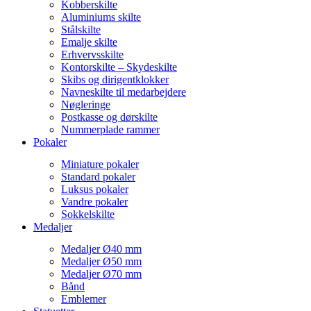
Kobberskilte
Aluminiums skilte
Stålskilte
Emalje skilte
Erhvervsskilte
Kontorskilte – Skydeskilte
Skibs og dirigentklokker
Navneskilte til medarbejdere
Nøgleringe
Postkasse og dørskilte
Nummerplade rammer
Pokaler
Miniature pokaler
Standard pokaler
Luksus pokaler
Vandre pokaler
Sokkelskilte
Medaljer
Medaljer Ø40 mm
Medaljer Ø50 mm
Medaljer Ø70 mm
Bånd
Emblemer