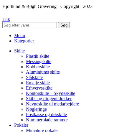
Hjortlund & Bøgh Gravering - Copyright - 2023
Luk
Søg
Menu
Kategorier
Skilte
Plastik skilte
Messingskilte
Kobberskilte
Aluminiums skilte
Stålskilte
Emalje skilte
Erhvervsskilte
Kontorskilte – Skydeskilte
Skibs og dirigentklokker
Navneskilte til medarbejdere
Nøgleringe
Postkasse og dørskilte
Nummerplade rammer
Pokaler
Miniature pokaler