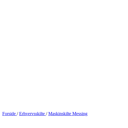
Forside
/
Erhvervsskilte
/
Maskinskilte Messing