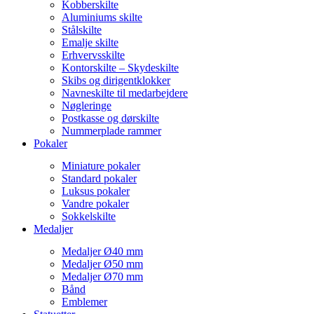
Kobberskilte
Aluminiums skilte
Stålskilte
Emalje skilte
Erhvervsskilte
Kontorskilte – Skydeskilte
Skibs og dirigentklokker
Navneskilte til medarbejdere
Nøgleringe
Postkasse og dørskilte
Nummerplade rammer
Pokaler
Miniature pokaler
Standard pokaler
Luksus pokaler
Vandre pokaler
Sokkelskilte
Medaljer
Medaljer Ø40 mm
Medaljer Ø50 mm
Medaljer Ø70 mm
Bånd
Emblemer