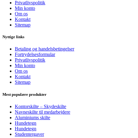
Privatlivspolitik
Min konto
Om os
Kontakt
Sitemap
Nyttige links
Betaling og handelsbetingelser
Fortrydelsesformular
Privatlivspolitik
Min konto
Om os
Kontakt
Sitemap
Mest populære produkter
Kontorskilte – Skydeskilte
Navneskilte til medarbejdere
Aluminiums skilte
Hundetegn
Hundetegn
Studentergaver