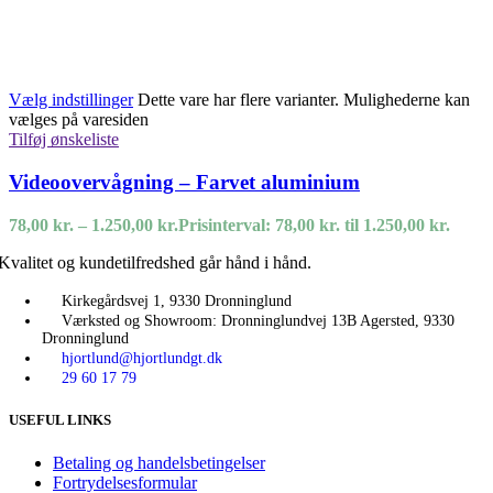
Vælg indstillinger
Dette vare har flere varianter. Mulighederne kan
vælges på varesiden
Tilføj ønskeliste
Videoovervågning – Farvet aluminium
78,00
kr.
–
1.250,00
kr.
Prisinterval: 78,00 kr. til 1.250,00 kr.
Kvalitet og kundetilfredshed går hånd i hånd.
Kirkegårdsvej 1, 9330 Dronninglund
Værksted og Showroom: Dronninglundvej 13B Agersted, 9330
Dronninglund
hjortlund@hjortlundgt.dk
29 60 17 79
USEFUL LINKS
Betaling og handelsbetingelser
Fortrydelsesformular