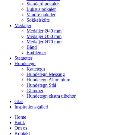
Standard pokaler
Luksus pokaler
Vandre pokaler
Sokkelskilte
Medaljer
Medaljer Ø40 mm
Medaljer Ø50 mm
Medaljer Ø70 mm
Bånd
Emblemer
Statuetter
Hundetegn
Kattetegn
Hundetegn Messing
Hundetegn Aluminium
Hundetegn Stål
Glimmer
Hundetegn ekstra tilbehør
Glas
Inspirationsgalleri
Home
Butik
Om os
Kontakt