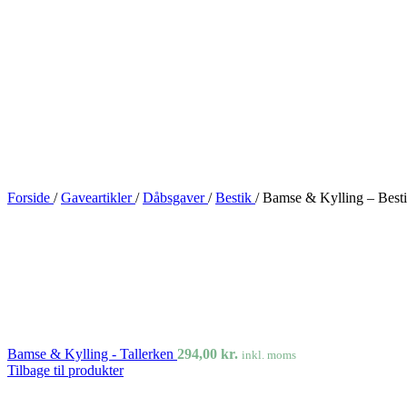
Forside
/
Gaveartikler
/
Dåbsgaver
/
Bestik
/
Bamse & Kylling – Best
Bamse & Kylling - Tallerken
294,00
kr.
inkl. moms
Tilbage til produkter