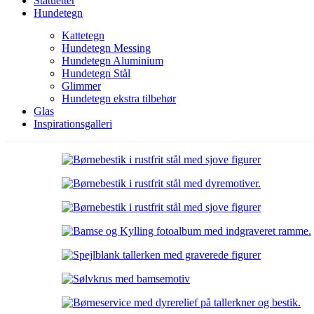
Statuetter
Hundetegn
Kattetegn
Hundetegn Messing
Hundetegn Aluminium
Hundetegn Stål
Glimmer
Hundetegn ekstra tilbehør
Glas
Inspirationsgalleri