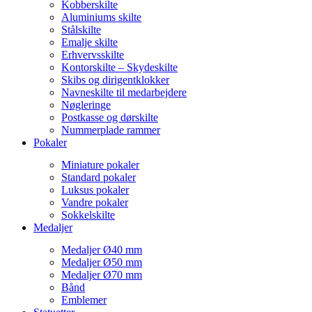
Kobberskilte
Aluminiums skilte
Stålskilte
Emalje skilte
Erhvervsskilte
Kontorskilte – Skydeskilte
Skibs og dirigentklokker
Navneskilte til medarbejdere
Nøgleringe
Postkasse og dørskilte
Nummerplade rammer
Pokaler
Miniature pokaler
Standard pokaler
Luksus pokaler
Vandre pokaler
Sokkelskilte
Medaljer
Medaljer Ø40 mm
Medaljer Ø50 mm
Medaljer Ø70 mm
Bånd
Emblemer