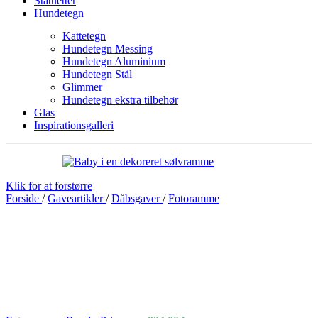
Statuetter
Hundetegn
Kattetegn
Hundetegn Messing
Hundetegn Aluminium
Hundetegn Stål
Glimmer
Hundetegn ekstra tilbehør
Glas
Inspirationsgalleri
Klik for at forstørre
Forside
/
Gaveartikler
/
Dåbsgaver
/
Fotoramme