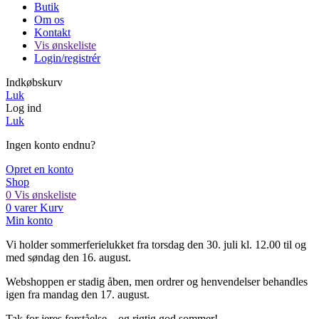
Butik
Om os
Kontakt
Vis ønskeliste
Login/registrér
Indkøbskurv
Luk
Log ind
Luk
Ingen konto endnu?
Opret en konto
Shop
0
Vis ønskeliste
0
varer
Kurv
Min konto
Vi holder sommerferielukket fra torsdag den 30. juli kl. 12.00 til og
med søndag den 16. august.
Webshoppen er stadig åben, men ordrer og henvendelser behandles
igen fra mandag den 17. august.
Tak for jeres forståelse – og rigtig god sommer!