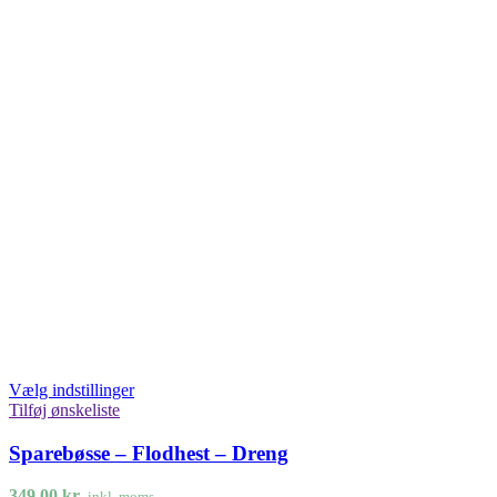
Vælg indstillinger
Tilføj ønskeliste
Sparebøsse – Flodhest – Dreng
349,00
kr.
inkl. moms