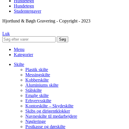
Hundetegn
Hundetegn
Studentergaver
Hjortlund & Bøgh Gravering - Copyright - 2023
Luk
Søg
Menu
Kategorier
Skilte
Plastik skilte
Messingskilte
Kobberskilte
Aluminiums skilte
Stålskilte
Emalje skilte
Erhvervsskilte
Kontorskilte – Skydeskilte
Skibs og dirigentklokker
Navneskilte til medarbejdere
Nøgleringe
Postkasse og dørskilte