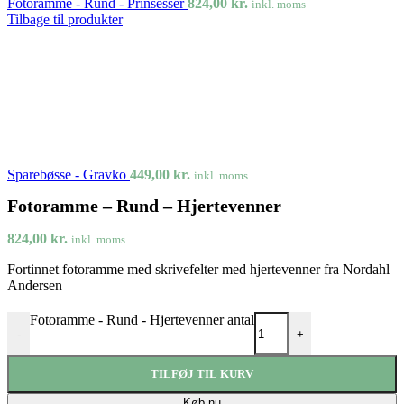
Fotoramme - Rund - Prinsesser
824,00
kr.
inkl. moms
Tilbage til produkter
Sparebøsse - Gravko
449,00
kr.
inkl. moms
Fotoramme – Rund – Hjertevenner
824,00
kr.
inkl. moms
Fortinnet fotoramme med skrivefelter med hjertevenner fra Nordahl
Andersen
Fotoramme - Rund - Hjertevenner antal
-
+
TILFØJ TIL KURV
Køb nu