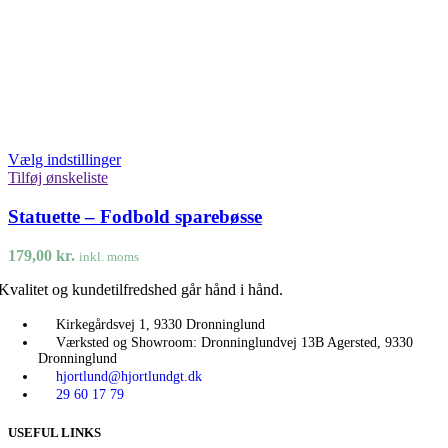
Vælg indstillinger
Tilføj ønskeliste
Statuette – Fodbold sparebøsse
179,00
kr.
inkl. moms
Kvalitet og kundetilfredshed går hånd i hånd.
Kirkegårdsvej 1, 9330 Dronninglund
Værksted og Showroom: Dronninglundvej 13B Agersted, 9330
Dronninglund
hjortlund@hjortlundgt.dk
29 60 17 79
USEFUL LINKS