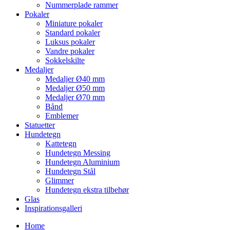
Nummerplade rammer
Pokaler
Miniature pokaler
Standard pokaler
Luksus pokaler
Vandre pokaler
Sokkelskilte
Medaljer
Medaljer Ø40 mm
Medaljer Ø50 mm
Medaljer Ø70 mm
Bånd
Emblemer
Statuetter
Hundetegn
Kattetegn
Hundetegn Messing
Hundetegn Aluminium
Hundetegn Stål
Glimmer
Hundetegn ekstra tilbehør
Glas
Inspirationsgalleri
Home