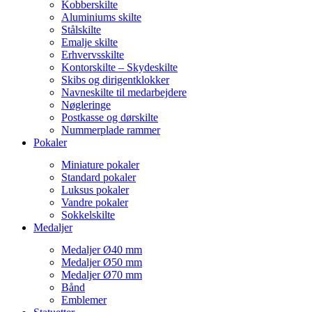
Kobberskilte
Aluminiums skilte
Stålskilte
Emalje skilte
Erhvervsskilte
Kontorskilte – Skydeskilte
Skibs og dirigentklokker
Navneskilte til medarbejdere
Nøgleringe
Postkasse og dørskilte
Nummerplade rammer
Pokaler
Miniature pokaler
Standard pokaler
Luksus pokaler
Vandre pokaler
Sokkelskilte
Medaljer
Medaljer Ø40 mm
Medaljer Ø50 mm
Medaljer Ø70 mm
Bånd
Emblemer