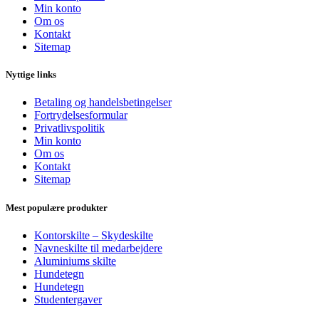
Min konto
Om os
Kontakt
Sitemap
Nyttige links
Betaling og handelsbetingelser
Fortrydelsesformular
Privatlivspolitik
Min konto
Om os
Kontakt
Sitemap
Mest populære produkter
Kontorskilte – Skydeskilte
Navneskilte til medarbejdere
Aluminiums skilte
Hundetegn
Hundetegn
Studentergaver