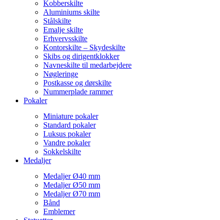
Kobberskilte
Aluminiums skilte
Stålskilte
Emalje skilte
Erhvervsskilte
Kontorskilte – Skydeskilte
Skibs og dirigentklokker
Navneskilte til medarbejdere
Nøgleringe
Postkasse og dørskilte
Nummerplade rammer
Pokaler
Miniature pokaler
Standard pokaler
Luksus pokaler
Vandre pokaler
Sokkelskilte
Medaljer
Medaljer Ø40 mm
Medaljer Ø50 mm
Medaljer Ø70 mm
Bånd
Emblemer