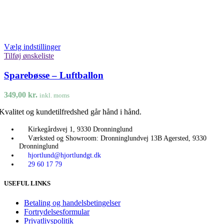
Vælg indstillinger
Tilføj ønskeliste
Sparebøsse – Luftballon
349,00
kr.
inkl. moms
Kvalitet og kundetilfredshed går hånd i hånd.
Kirkegårdsvej 1, 9330 Dronninglund
Værksted og Showroom: Dronninglundvej 13B Agersted, 9330
Dronninglund
hjortlund@hjortlundgt.dk
29 60 17 79
USEFUL LINKS
Betaling og handelsbetingelser
Fortrydelsesformular
Privatlivspolitik