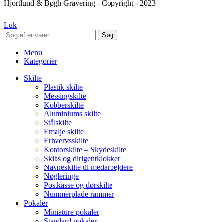
Hjortlund & Bøgh Gravering - Copyright - 2023
Luk
Søg
Menu
Kategorier
Skilte
Plastik skilte
Messingskilte
Kobberskilte
Aluminiums skilte
Stålskilte
Emalje skilte
Erhvervsskilte
Kontorskilte – Skydeskilte
Skibs og dirigentklokker
Navneskilte til medarbejdere
Nøgleringe
Postkasse og dørskilte
Nummerplade rammer
Pokaler
Miniature pokaler
Standard pokaler