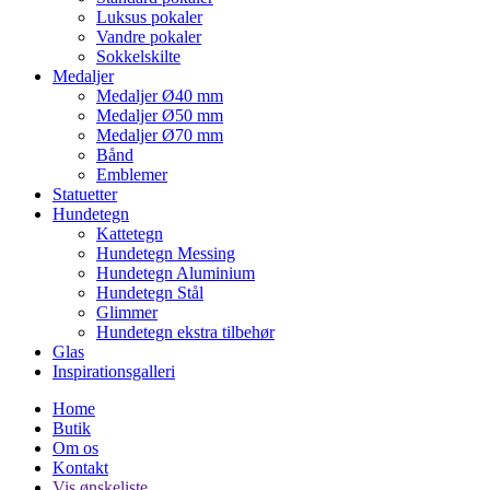
Luksus pokaler
Vandre pokaler
Sokkelskilte
Medaljer
Medaljer Ø40 mm
Medaljer Ø50 mm
Medaljer Ø70 mm
Bånd
Emblemer
Statuetter
Hundetegn
Kattetegn
Hundetegn Messing
Hundetegn Aluminium
Hundetegn Stål
Glimmer
Hundetegn ekstra tilbehør
Glas
Inspirationsgalleri
Home
Butik
Om os
Kontakt
Vis ønskeliste