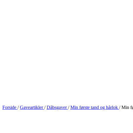
Forside
/
Gaveartikler
/
Dåbsgaver
/
Min første tand og hårlok
/
Min f