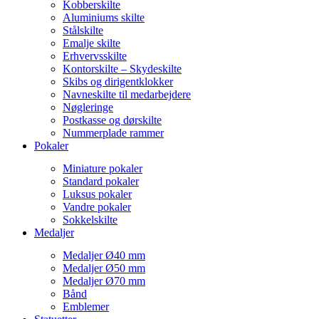
Kobberskilte
Aluminiums skilte
Stålskilte
Emalje skilte
Erhvervsskilte
Kontorskilte – Skydeskilte
Skibs og dirigentklokker
Navneskilte til medarbejdere
Nøgleringe
Postkasse og dørskilte
Nummerplade rammer
Pokaler
Miniature pokaler
Standard pokaler
Luksus pokaler
Vandre pokaler
Sokkelskilte
Medaljer
Medaljer Ø40 mm
Medaljer Ø50 mm
Medaljer Ø70 mm
Bånd
Emblemer