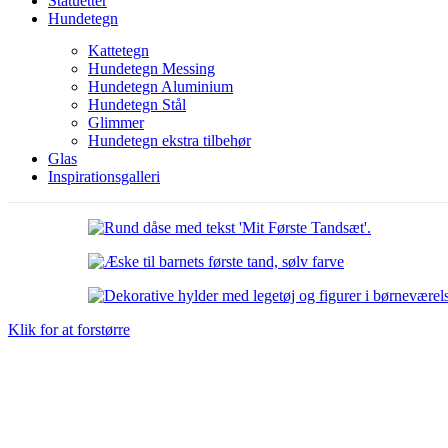
Statuetter
Hundetegn
Kattetegn
Hundetegn Messing
Hundetegn Aluminium
Hundetegn Stål
Glimmer
Hundetegn ekstra tilbehør
Glas
Inspirationsgalleri
Klik for at forstørre