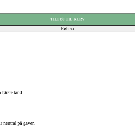
TILFØJ TIL KURV
Køb nu
n første tand
tår neutral på gaven