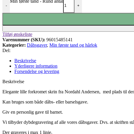
Min første tand - Rund antal
-
+
Tilføj ønskeliste
Varenummer (SKU):
96015485141
Kategorier:
Dåbsgaver
,
Min første tand og hårlok
Del:
Beskrivelse
Yderligere information
Forsendelse og levering
Beskrivelse
Elegante lille forkromet skrin fra Nordahl Andersen, med plads til de
Kan bruges som både dåbs- eller barselsgave.
Giv en personlig gave til barnet.
Vi tilbyder dybdegravering af alle vores dåbsgaver.
Dvs.
at skriften s
Der graveres i max 1 linje.