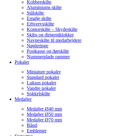
Kobberskilte
Aluminiums skilte
Stålskilte
Emalje skilte
Erhvervsskilte
Kontorskilte – Skydeskilte
Skibs og dirigentklokker
Navneskilte til medarbejdere
Nøgleringe
Postkasse og dørskilte
Nummerplade rammer
Pokaler
Miniature pokaler
Standard pokaler
Luksus pokaler
Vandre pokaler
Sokkelskilte
Medaljer
Medaljer Ø40 mm
Medaljer Ø50 mm
Medaljer Ø70 mm
Bånd
Emblemer