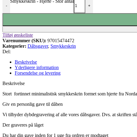
Smykkeskrin - Hjerte - Stor antal
-
+
Tilføj ønskeliste
Varenummer (SKU):
97015474472
Kategorier:
Dåbsgaver
,
Smykkeskrin
Del:
Beskrivelse
Yderligere information
Forsendelse og levering
Beskrivelse
Stort
fortinnet minimalistisk smykkeskrin formet som hjerte fra Nord
Giv en personlig gave til dåben
Vi tilbyder dybdegravering af alle vores dåbsgaver.
Dvs.
at skriften s
Der graveres på låget
Du har din gave inden for 1 uge fra ordren er modtaget