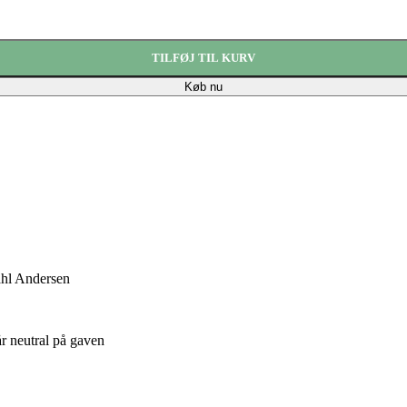
TILFØJ TIL KURV
Køb nu
ahl Andersen
tår neutral på gaven