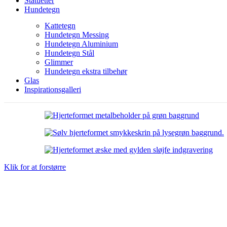
Statuetter
Hundetegn
Kattetegn
Hundetegn Messing
Hundetegn Aluminium
Hundetegn Stål
Glimmer
Hundetegn ekstra tilbehør
Glas
Inspirationsgalleri
Klik for at forstørre