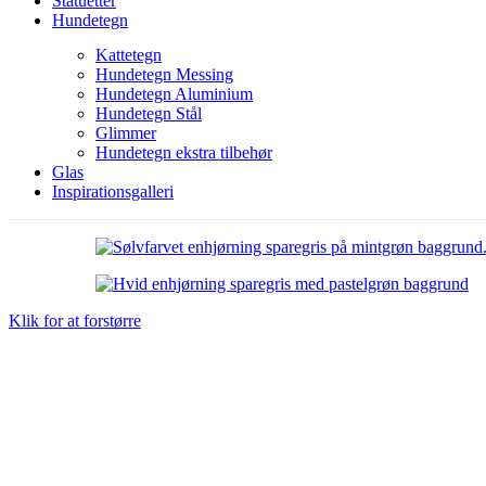
Statuetter
Hundetegn
Kattetegn
Hundetegn Messing
Hundetegn Aluminium
Hundetegn Stål
Glimmer
Hundetegn ekstra tilbehør
Glas
Inspirationsgalleri
Klik for at forstørre