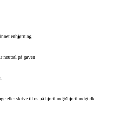
rtinnet enhjørning
tår neutral på gaven
n
ge eller skrive til os på hjortlund@hjortlundgt.dk