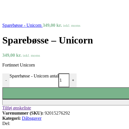
Sparebøsse - Unicorn
349,00
kr.
inkl. moms
Sparebøsse – Unicorn
349,00
kr.
inkl. moms
Fortinnet Unicorn
Sparebøsse - Unicorn antal
-
+
Tilføj ønskeliste
Varenummer (SKU):
92015276292
Kategori:
Dåbsgaver
Del: