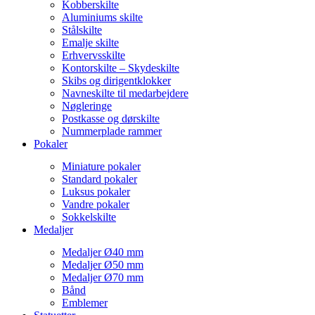
Kobberskilte
Aluminiums skilte
Stålskilte
Emalje skilte
Erhvervsskilte
Kontorskilte – Skydeskilte
Skibs og dirigentklokker
Navneskilte til medarbejdere
Nøgleringe
Postkasse og dørskilte
Nummerplade rammer
Pokaler
Miniature pokaler
Standard pokaler
Luksus pokaler
Vandre pokaler
Sokkelskilte
Medaljer
Medaljer Ø40 mm
Medaljer Ø50 mm
Medaljer Ø70 mm
Bånd
Emblemer