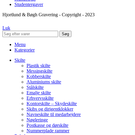
Studentergaver
Hjortlund & Bøgh Gravering - Copyright - 2023
Luk
Søg
Menu
Kategorier
Skilte
Plastik skilte
Messingskilte
Kobberskilte
Aluminiums skilte
Stålskilte
Emalje skilte
Erhvervsskilte
Kontorskilte – Skydeskilte
Skibs og dirigentklokker
Navneskilte til medarbejdere
Nøgleringe
Postkasse og dørskilte
Nummerplade rammer