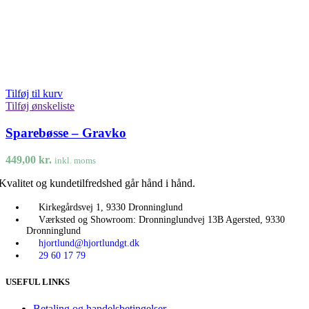
Tilføj til kurv
Tilføj ønskeliste
Sparebøsse – Gravko
449,00
kr.
inkl. moms
Kvalitet og kundetilfredshed går hånd i hånd.
Kirkegårdsvej 1, 9330 Dronninglund
Værksted og Showroom: Dronninglundvej 13B Agersted, 9330
Dronninglund
hjortlund@hjortlundgt.dk
29 60 17 79
USEFUL LINKS
Betaling og handelsbetingelser