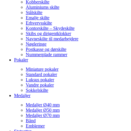
Kobberskilte
Aluminiums skilte
Stålskilte
Emalje skilte
Erhvervsskilte
Kontorskilte – Skydeskilte
Skibs og dirigentklokker
Navneskilte til medarbejdere
Nøgleringe
Postkasse og dørskilte
Nummerplade rammer
Pokaler
Miniature pokaler
Standard pokaler
Luksus pokaler
Vandre pokaler
Sokkelskilte
Medaljer
Medaljer Ø40 mm
Medaljer Ø50 mm
Medaljer Ø70 mm
Bånd
Emblemer