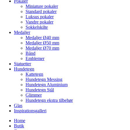
Pokaler
Miniature pokaler
Standard pokaler
Luksus pokaler
Vandre pokaler
Sokkelskilte
Medaljer
Medaljer Ø40 mm
Medaljer Ø50 mm
Medaljer Ø70 mm
Bånd
Emblemer
Statuetter
Hundetegn
Kattetegn
Hundetegn Messing
Hundetegn Aluminium
Hundetegn Stål
Glimmer
Hundetegn ekstra tilbehør
Glas
Inspirationsgalleri
Home
Butik