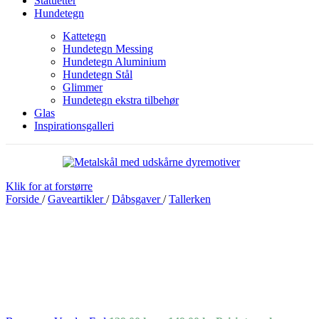
Statuetter
Hundetegn
Kattetegn
Hundetegn Messing
Hundetegn Aluminium
Hundetegn Stål
Glimmer
Hundetegn ekstra tilbehør
Glas
Inspirationsgalleri
Klik for at forstørre
Forside
/
Gaveartikler
/
Dåbsgaver
/
Tallerken