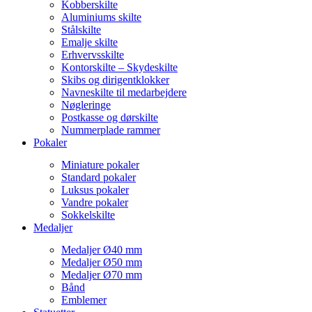
Kobberskilte
Aluminiums skilte
Stålskilte
Emalje skilte
Erhvervsskilte
Kontorskilte – Skydeskilte
Skibs og dirigentklokker
Navneskilte til medarbejdere
Nøgleringe
Postkasse og dørskilte
Nummerplade rammer
Pokaler
Miniature pokaler
Standard pokaler
Luksus pokaler
Vandre pokaler
Sokkelskilte
Medaljer
Medaljer Ø40 mm
Medaljer Ø50 mm
Medaljer Ø70 mm
Bånd
Emblemer