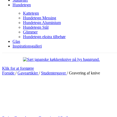
Statuetter
Hundetegn
Kattetegn
Hundetegn Messing
Hundetegn Aluminium
Hundetegn Stål
Glimmer
Hundetegn ekstra tilbehør
Glas
Inspirationsgalleri
Klik for at forstørre
Forside
/
Gaveartikler
/
Studentergaver
/
Gravering af knive