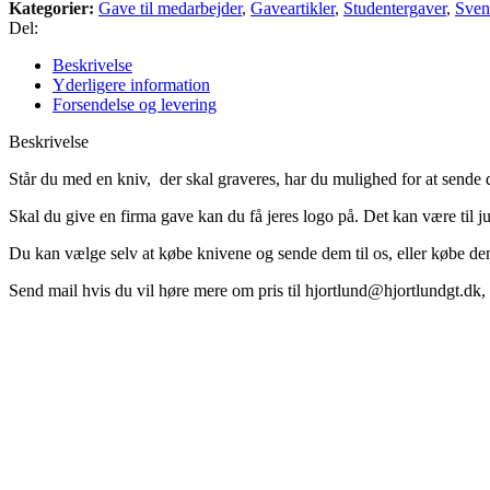
Kategorier:
Gave til medarbejder
,
Gaveartikler
,
Studentergaver
,
Sven
Del:
Beskrivelse
Yderligere information
Forsendelse og levering
Beskrivelse
Står du med en kniv, der skal graveres, har du mulighed for at sende d
Skal du give en firma gave kan du få jeres logo på. Det kan være til 
Du kan vælge selv at købe knivene og sende dem til os, eller købe de
Send mail hvis du vil høre mere om pris til hjortlund@hjortlundgt.dk, så