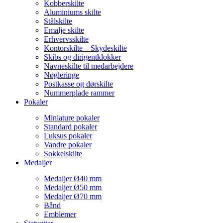
Kobberskilte
Aluminiums skilte
Stålskilte
Emalje skilte
Erhvervsskilte
Kontorskilte – Skydeskilte
Skibs og dirigentklokker
Navneskilte til medarbejdere
Nøgleringe
Postkasse og dørskilte
Nummerplade rammer
Pokaler
Miniature pokaler
Standard pokaler
Luksus pokaler
Vandre pokaler
Sokkelskilte
Medaljer
Medaljer Ø40 mm
Medaljer Ø50 mm
Medaljer Ø70 mm
Bånd
Emblemer