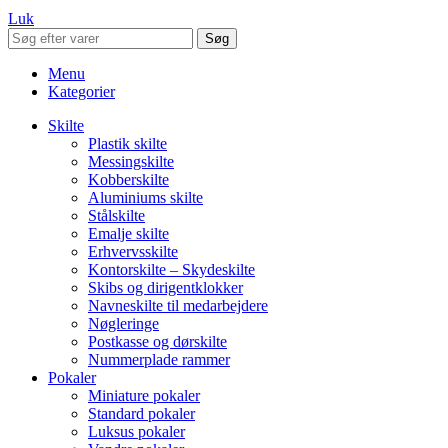
Luk
Søg
Menu
Kategorier
Skilte
Plastik skilte
Messingskilte
Kobberskilte
Aluminiums skilte
Stålskilte
Emalje skilte
Erhvervsskilte
Kontorskilte – Skydeskilte
Skibs og dirigentklokker
Navneskilte til medarbejdere
Nøgleringe
Postkasse og dørskilte
Nummerplade rammer
Pokaler
Miniature pokaler
Standard pokaler
Luksus pokaler