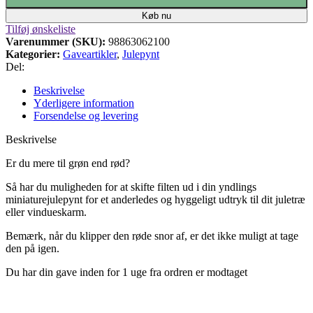
Køb nu
Tilføj ønskeliste
Varenummer (SKU):
98863062100
Kategorier:
Gaveartikler
,
Julepynt
Del:
Beskrivelse
Yderligere information
Forsendelse og levering
Beskrivelse
Er du mere til grøn end rød?
Så har du muligheden for at skifte filten ud i din yndlings
miniaturejulepynt for et anderledes og hyggeligt udtryk til dit juletræ
eller vindueskarm.
Bemærk, når du klipper den røde snor af, er det ikke muligt at tage
den på igen.
Du har din gave inden for 1 uge fra ordren er modtaget