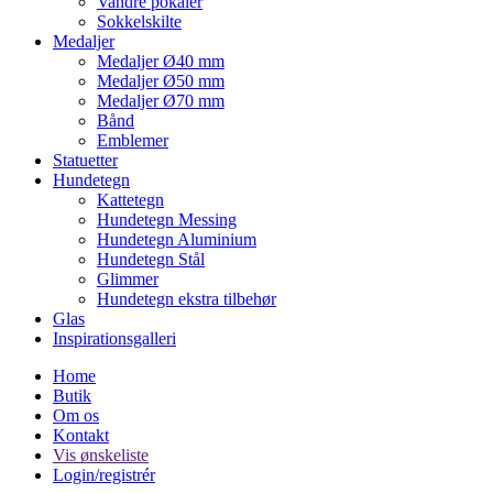
Vandre pokaler
Sokkelskilte
Medaljer
Medaljer Ø40 mm
Medaljer Ø50 mm
Medaljer Ø70 mm
Bånd
Emblemer
Statuetter
Hundetegn
Kattetegn
Hundetegn Messing
Hundetegn Aluminium
Hundetegn Stål
Glimmer
Hundetegn ekstra tilbehør
Glas
Inspirationsgalleri
Home
Butik
Om os
Kontakt
Vis ønskeliste
Login/registrér