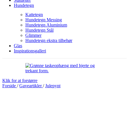
Statuetter
Hundetegn
Kattetegn
Hundetegn Messing
Hundetegn Aluminium
Hundetegn Stål
Glimmer
Hundetegn ekstra tilbehør
Glas
Inspirationsgalleri
Klik for at forstørre
Forside
/
Gaveartikler
/
Julepynt