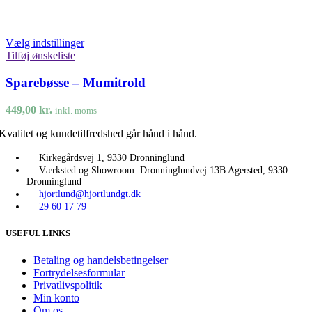
Vælg indstillinger
Tilføj ønskeliste
Sparebøsse – Mumitrold
449,00
kr.
inkl. moms
Kvalitet og kundetilfredshed går hånd i hånd.
Kirkegårdsvej 1, 9330 Dronninglund
Værksted og Showroom: Dronninglundvej 13B Agersted, 9330
Dronninglund
hjortlund@hjortlundgt.dk
29 60 17 79
USEFUL LINKS
Betaling og handelsbetingelser
Fortrydelsesformular
Privatlivspolitik
Min konto
Om os