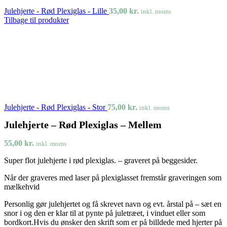
Julehjerte - Rød Plexiglas - Lille
35,00
kr.
inkl. moms
Tilbage til produkter
Julehjerte - Rød Plexiglas - Stor
75,00
kr.
inkl. moms
Julehjerte – Rød Plexiglas – Mellem
55,00
kr.
inkl. moms
Super flot julehjerte i rød plexiglas. – graveret på beggesider.
Når der graveres med laser på plexiglasset fremstår graveringen som
mælkehvid
Personlig gør julehjertet og få skrevet navn og evt. årstal på – sæt en
snor i og den er klar til at pynte på juletræet, i vinduet eller som
bordkort.Hvis du ønsker den skrift som er på billdede med hjerter på