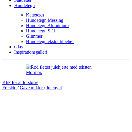
Statuetter
Hundetegn
Kattetegn
Hundetegn Messing
Hundetegn Aluminium
Hundetegn Stål
Glimmer
Hundetegn ekstra tilbehør
Glas
Inspirationsgalleri
Klik for at forstørre
Forside
/
Gaveartikler
/
Julepynt