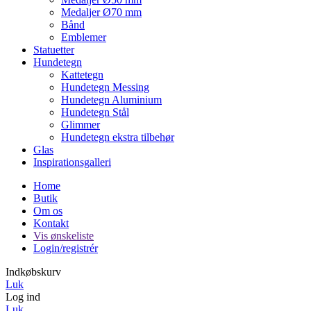
Medaljer Ø70 mm
Bånd
Emblemer
Statuetter
Hundetegn
Kattetegn
Hundetegn Messing
Hundetegn Aluminium
Hundetegn Stål
Glimmer
Hundetegn ekstra tilbehør
Glas
Inspirationsgalleri
Home
Butik
Om os
Kontakt
Vis ønskeliste
Login/registrér
Indkøbskurv
Luk
Log ind
Luk