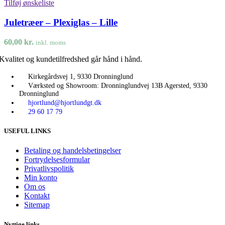
Tilføj ønskeliste
Juletræer – Plexiglas – Lille
60,00
kr.
inkl. moms
Kvalitet og kundetilfredshed går hånd i hånd.
Kirkegårdsvej 1, 9330 Dronninglund
Værksted og Showroom: Dronninglundvej 13B Agersted, 9330
Dronninglund
hjortlund@hjortlundgt.dk
29 60 17 79
USEFUL LINKS
Betaling og handelsbetingelser
Fortrydelsesformular
Privatlivspolitik
Min konto
Om os
Kontakt
Sitemap
Nyttige links