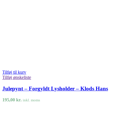
Tilføj til kurv
Tilføj ønskeliste
Julepynt – Forgyldt Lysholder – Klods Hans
195,00
kr.
inkl. moms