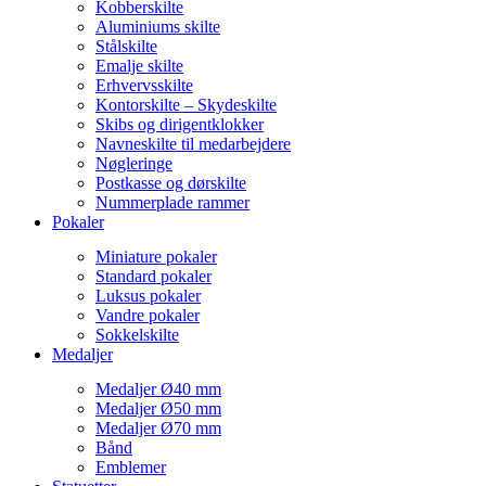
Kobberskilte
Aluminiums skilte
Stålskilte
Emalje skilte
Erhvervsskilte
Kontorskilte – Skydeskilte
Skibs og dirigentklokker
Navneskilte til medarbejdere
Nøgleringe
Postkasse og dørskilte
Nummerplade rammer
Pokaler
Miniature pokaler
Standard pokaler
Luksus pokaler
Vandre pokaler
Sokkelskilte
Medaljer
Medaljer Ø40 mm
Medaljer Ø50 mm
Medaljer Ø70 mm
Bånd
Emblemer