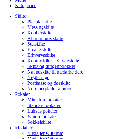
Kategorier
Skilte
Plastik skilte
Messingskilte
Kobberskilte
Aluminiums skilte
Stålskilte
Emalje skilte
Erhvervsskilte
Kontorskilte – Skydeskilte
Skibs og dirigentklokker
Navneskilte til medarbejdere
Nøgleringe
Postkasse og dørskilte
Nummerplade rammer
Pokaler
Miniature pokaler
Standard pokaler
Luksus pokaler
Vandre pokaler
Sokkelskilte
Medaljer
Medaljer Ø40 mm
Medaljer Ø50 mm