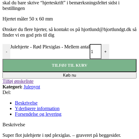
skal du bare skrive “hjerteskrift” i bemærksningsfeltet sidst i
bestillingen
Hjertet måler 50 x 60 mm
Ønsker du flere hjerter, så kontakt os på hjortlund@hjortlundgt.dk så
finder vi en god pris til dig
Julehjerte - Rød Plexiglas - Mellem antal
-
+
TILFØJ TIL KURV
Køb nu
Tilføj ønskeliste
Kategori:
Julepynt
Del:
Beskrivelse
Yderligere information
Forsendelse og levering
Beskrivelse
Super flot julehjerte i rød plexiglas. – graveret på beggesider.