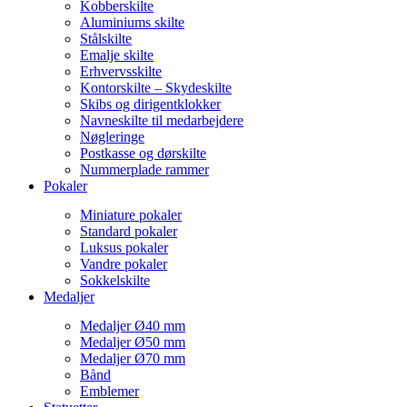
Kobberskilte
Aluminiums skilte
Stålskilte
Emalje skilte
Erhvervsskilte
Kontorskilte – Skydeskilte
Skibs og dirigentklokker
Navneskilte til medarbejdere
Nøgleringe
Postkasse og dørskilte
Nummerplade rammer
Pokaler
Miniature pokaler
Standard pokaler
Luksus pokaler
Vandre pokaler
Sokkelskilte
Medaljer
Medaljer Ø40 mm
Medaljer Ø50 mm
Medaljer Ø70 mm
Bånd
Emblemer