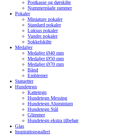
Postkasse og dørskilte
Nummerplade rammer
Pokaler
Miniature pokaler
Standard pokaler
Luksus pokaler
Vandre pokaler
Sokkelskilte
Medaljer
Medaljer Ø40 mm
Medaljer Ø50 mm
Medaljer Ø70 mm
Bånd
Emblemer
Statuetter
Hundetegn
Kattetegn
Hundetegn Messing
Hundetegn Aluminium
Hundetegn Stål
Glimmer
Hundetegn ekstra tilbehør
Glas
Inspirationsgalleri