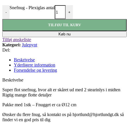
Snefnug - Plexiglas antal
-
+
TILFØJ TIL KURV
Køb nu
Tilføj ønskeliste
Kategori:
Julepynt
Del:
Beskrivelse
Yderligere information
Forsendelse og levering
Beskrivelse
Super flot snefnug, hvor alt er skåret ud med 2 stearinlys i midten
Rigtig mange flotte detaljer
Pakke med 1stk – Fnugget er ca Ø12 cm
Ønsker du flere fnug, så kontakt os på hjortlund@hjortlundgt.dk så
finder vi en god pris til dig