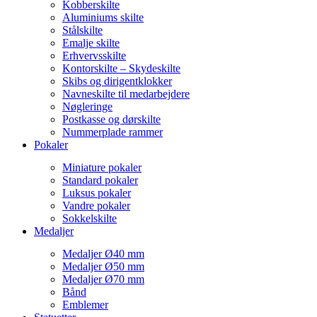
Kobberskilte
Aluminiums skilte
Stålskilte
Emalje skilte
Erhvervsskilte
Kontorskilte – Skydeskilte
Skibs og dirigentklokker
Navneskilte til medarbejdere
Nøgleringe
Postkasse og dørskilte
Nummerplade rammer
Pokaler
Miniature pokaler
Standard pokaler
Luksus pokaler
Vandre pokaler
Sokkelskilte
Medaljer
Medaljer Ø40 mm
Medaljer Ø50 mm
Medaljer Ø70 mm
Bånd
Emblemer