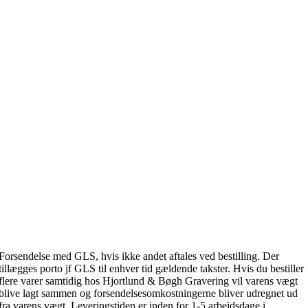
Forsendelse med GLS, hvis ikke andet aftales ved bestilling. Der
tillægges porto jf GLS til enhver tid gældende takster. Hvis du bestiller
flere varer samtidig hos Hjortlund & Bøgh Gravering vil varens vægt
blive lagt sammen og forsendelsesomkostningerne bliver udregnet ud
fra varens vægt. Leveringstiden er inden for 1-5 arbejdsdage i