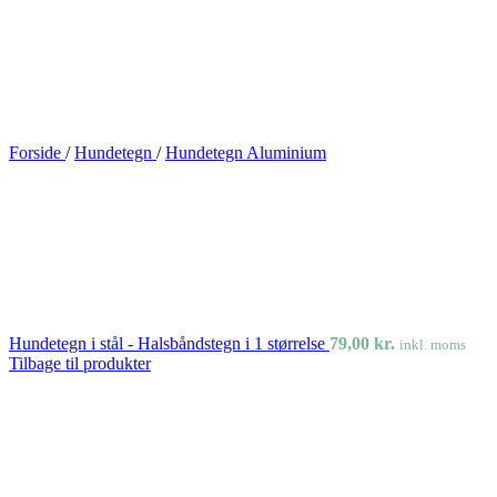
Forside
/
Hundetegn
/
Hundetegn Aluminium
Hundetegn i stål - Halsbåndstegn i 1 størrelse
79,00
kr.
inkl. moms
Tilbage til produkter