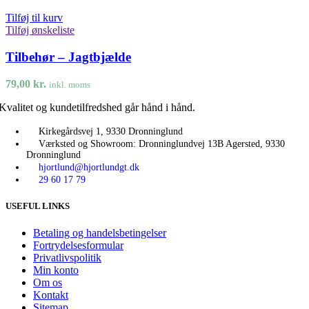
Tilføj til kurv
Tilføj ønskeliste
Tilbehør – Jagtbjælde
79,00
kr.
inkl. moms
Kvalitet og kundetilfredshed går hånd i hånd.
Kirkegårdsvej 1, 9330 Dronninglund
Værksted og Showroom: Dronninglundvej 13B Agersted, 9330
Dronninglund
hjortlund@hjortlundgt.dk
29 60 17 79
USEFUL LINKS
Betaling og handelsbetingelser
Fortrydelsesformular
Privatlivspolitik
Min konto
Om os
Kontakt
Sitemap