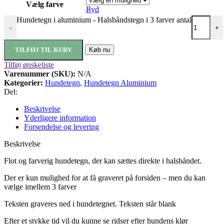
Vælg farve
Ryd
Hundetegn i aluminium - Halsbåndstegn i 3 farver antal
-
+
TILFØJ TIL KURV
Køb nu
Tilføj ønskeliste
Varenummer (SKU):
N/A
Kategorier:
Hundetegn
,
Hundetegn Aluminium
Del:
Beskrivelse
Yderligere information
Forsendelse og levering
Beskrivelse
Flot og farverig hundetegn, der kan sættes direkte i halsbåndet.
Der er kun mulighed for at få graveret på forsiden – men du kan
vælge imellem 3 farver
Teksten graveres ned i hundetegnet.
Teksten står blank
Efter et stykke tid vil du kunne se ridser efter hundens klør