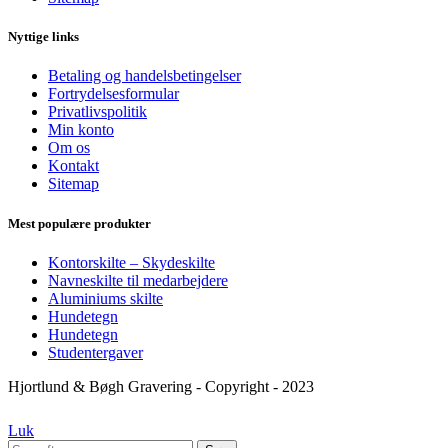
Nyttige links
Betaling og handelsbetingelser
Fortrydelsesformular
Privatlivspolitik
Min konto
Om os
Kontakt
Sitemap
Mest populære produkter
Kontorskilte – Skydeskilte
Navneskilte til medarbejdere
Aluminiums skilte
Hundetegn
Hundetegn
Studentergaver
Hjortlund & Bøgh Gravering - Copyright - 2023
Luk