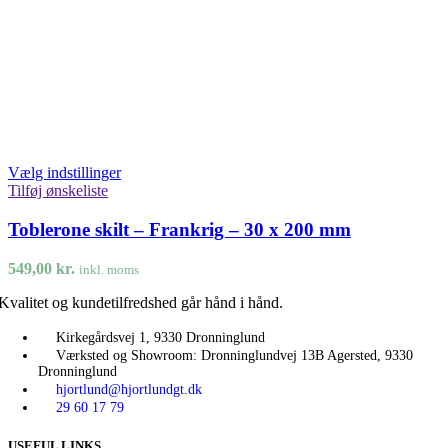
Vælg indstillinger
Tilføj ønskeliste
Toblerone skilt – Frankrig – 30 x 200 mm
549,00
kr.
inkl. moms
Kvalitet og kundetilfredshed går hånd i hånd.
Kirkegårdsvej 1, 9330 Dronninglund
Værksted og Showroom: Dronninglundvej 13B Agersted, 9330
Dronninglund
hjortlund@hjortlundgt.dk
29 60 17 79
USEFUL LINKS