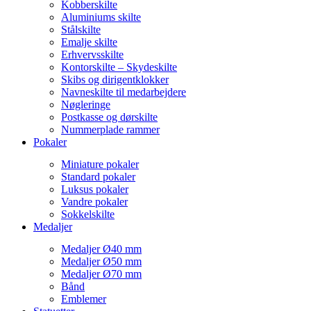
Kobberskilte
Aluminiums skilte
Stålskilte
Emalje skilte
Erhvervsskilte
Kontorskilte – Skydeskilte
Skibs og dirigentklokker
Navneskilte til medarbejdere
Nøgleringe
Postkasse og dørskilte
Nummerplade rammer
Pokaler
Miniature pokaler
Standard pokaler
Luksus pokaler
Vandre pokaler
Sokkelskilte
Medaljer
Medaljer Ø40 mm
Medaljer Ø50 mm
Medaljer Ø70 mm
Bånd
Emblemer