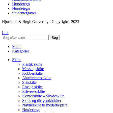
Hundetegn
Hundetegn
Studentergaver
Hjortlund & Bøgh Gravering - Copyright - 2023
Luk
Søg
Menu
Kategorier
Skilte
Plastik skilte
Messingskilte
Kobberskilte
Aluminiums skilte
Stålskilte
Emalje skilte
Erhvervsskilte
Kontorskilte – Skydeskilte
Skibs og dirigentklokker
Navneskilte til medarbejdere
Nøgleringe