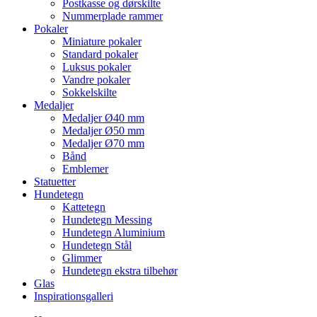
Postkasse og dørskilte
Nummerplade rammer
Pokaler
Miniature pokaler
Standard pokaler
Luksus pokaler
Vandre pokaler
Sokkelskilte
Medaljer
Medaljer Ø40 mm
Medaljer Ø50 mm
Medaljer Ø70 mm
Bånd
Emblemer
Statuetter
Hundetegn
Kattetegn
Hundetegn Messing
Hundetegn Aluminium
Hundetegn Stål
Glimmer
Hundetegn ekstra tilbehør
Glas
Inspirationsgalleri