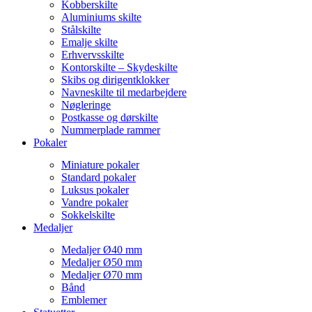
Kobberskilte
Aluminiums skilte
Stålskilte
Emalje skilte
Erhvervsskilte
Kontorskilte – Skydeskilte
Skibs og dirigentklokker
Navneskilte til medarbejdere
Nøgleringe
Postkasse og dørskilte
Nummerplade rammer
Pokaler
Miniature pokaler
Standard pokaler
Luksus pokaler
Vandre pokaler
Sokkelskilte
Medaljer
Medaljer Ø40 mm
Medaljer Ø50 mm
Medaljer Ø70 mm
Bånd
Emblemer