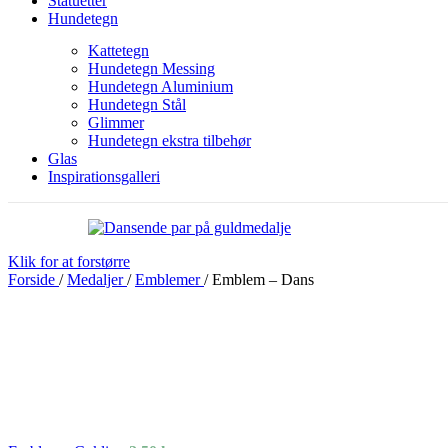
Statuetter
Hundetegn
Kattetegn
Hundetegn Messing
Hundetegn Aluminium
Hundetegn Stål
Glimmer
Hundetegn ekstra tilbehør
Glas
Inspirationsgalleri
Klik for at forstørre
Forside
/
Medaljer
/
Emblemer
/
Emblem – Dans