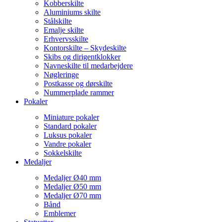
Kobberskilte
Aluminiums skilte
Stålskilte
Emalje skilte
Erhvervsskilte
Kontorskilte – Skydeskilte
Skibs og dirigentklokker
Navneskilte til medarbejdere
Nøgleringe
Postkasse og dørskilte
Nummerplade rammer
Pokaler
Miniature pokaler
Standard pokaler
Luksus pokaler
Vandre pokaler
Sokkelskilte
Medaljer
Medaljer Ø40 mm
Medaljer Ø50 mm
Medaljer Ø70 mm
Bånd
Emblemer