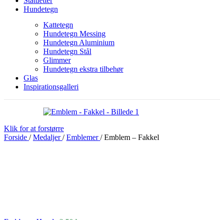
Statuetter
Hundetegn
Kattetegn
Hundetegn Messing
Hundetegn Aluminium
Hundetegn Stål
Glimmer
Hundetegn ekstra tilbehør
Glas
Inspirationsgalleri
Klik for at forstørre
Forside
/
Medaljer
/
Emblemer
/
Emblem – Fakkel