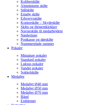
Kobberskilte
Aluminiums skilte
Stålskilte
Emalje skilte
Erhvervsskilte
Kontorskilte – Skydeskilte
Skibs og dirigentklokker
Navneskilte til medarbejdere
Nøgleringe
Postkasse og dørskilte
Nummerplade rammer
Pokaler
Miniature pokaler
Standard pokaler
Luksus pokaler
Vandre pokaler
Sokkelskilte
Medaljer
Medaljer Ø40 mm
Medaljer Ø50 mm
Medaljer Ø70 mm
Bånd
Emblemer