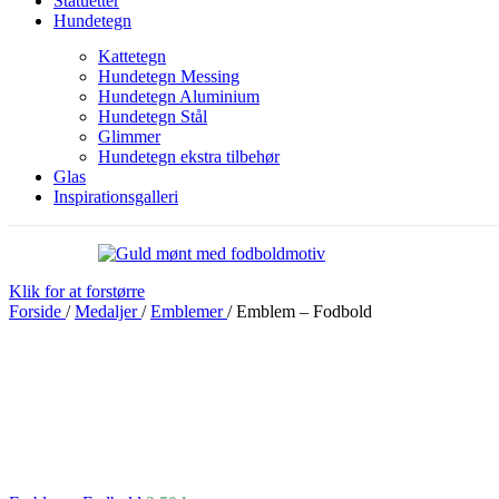
Statuetter
Hundetegn
Kattetegn
Hundetegn Messing
Hundetegn Aluminium
Hundetegn Stål
Glimmer
Hundetegn ekstra tilbehør
Glas
Inspirationsgalleri
Klik for at forstørre
Forside
/
Medaljer
/
Emblemer
/
Emblem – Fodbold