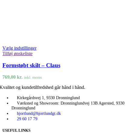
Vælg indstillinger
Tilføj ønskeliste
Formstøbt skilt – Claus
769,00
kr.
inkl. moms
Kvalitet og kundetilfredshed går hånd i hånd.
Kirkegårdsvej 1, 9330 Dronninglund
Værksted og Showroom: Dronninglundvej 13B Agersted, 9330
Dronninglund
hjortlund@hjortlundgt.dk
29 60 17 79
USEFUL LINKS