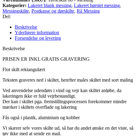
Kategorier:
Lakeret blank messing
,
Lakeret børstet messing
,
Messingskilte
,
Postkasse og dørskilte
,
Rå Messing
Del:
Beskrivelse
Yderligere information
Forsendelse og levering
Beskrivelse
PRISEN ER INKL GRATIS GRAVERING
Flot skilt rektangulært
Teksten graveres ned i skiltet, herefter males skiltet med sort maling
Ved anvendelse udendørs i vind og vejr kan skiltet anløbe, da
lakeringen ikke er fuld vejrbestandigt.
Der kan i skiltet pga.
fremstillingsprocessen forekommer mindre
mærker i skiltets overflade og lakering
Fås også i plastik, aluminium og kobber
Vi skærer selv vores skilte ud, så har du andet ønske en det viste, så
tøv ikke med at sende en mail.