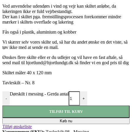
Ved anvendelse udendørs i vind og vejr kan skiltet anløbe, da
lakeringen ikke er fuld vejrbestandigt.
Der kan i skiltet pga. fremstillingsprocessen forekommer mindre
mærker i skiltets overflade og lakering
Fås også i plastik, aluminium og kobber
Vi skærer selv vores skilte ud, så har du andet ønske en det viste, så
tøv ikke med at sende en mail.
Ønskes flere skilte eller er du udlejer og vil have en fast aftale, så
send mail til hjortlund@hjortlundgt.dk så finder vi en god pris til dig
Skilte
t måler 40 x 120 mm
Tavleskilt – Nr. 8
Dørskilt i messing - Gerda antal
-
+
TILFØJ TIL KURV
Køb nu
Tilføj ønskeliste
Varenummer (SKU):
Tavleskilt 08 - Messing