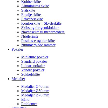
Kobberskilte
Aluminiums skilte
Stålskilte
Emalje skilte
Erhvervsskilte
Kontorskilte – Skydeskilte
Skibs og dirigentklokker
Navneskilte til medarbejdere
Nøgleringe
Postkasse og dørskilte
Nummerplade rammer
Pokaler
Miniature pokaler
Standard pokaler
Luksus pokaler
Vandre pokaler
Sokkelskilte
Medaljer
Medaljer Ø40 mm
Medaljer Ø50 mm
Medaljer Ø70 mm
Bånd
Emblemer