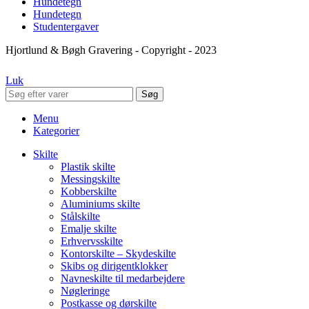
Hundetegn
Hundetegn
Studentergaver
Hjortlund & Bøgh Gravering - Copyright - 2023
Luk
Søg
Menu
Kategorier
Skilte
Plastik skilte
Messingskilte
Kobberskilte
Aluminiums skilte
Stålskilte
Emalje skilte
Erhvervsskilte
Kontorskilte – Skydeskilte
Skibs og dirigentklokker
Navneskilte til medarbejdere
Nøgleringe
Postkasse og dørskilte