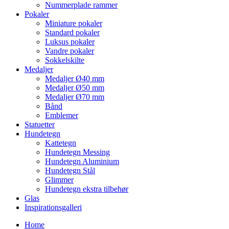
Nummerplade rammer
Pokaler
Miniature pokaler
Standard pokaler
Luksus pokaler
Vandre pokaler
Sokkelskilte
Medaljer
Medaljer Ø40 mm
Medaljer Ø50 mm
Medaljer Ø70 mm
Bånd
Emblemer
Statuetter
Hundetegn
Kattetegn
Hundetegn Messing
Hundetegn Aluminium
Hundetegn Stål
Glimmer
Hundetegn ekstra tilbehør
Glas
Inspirationsgalleri
Home