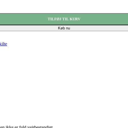
TILFØJ TIL KURV
Køb nu
ilte
en ikke er fuld vejrbestandigt.