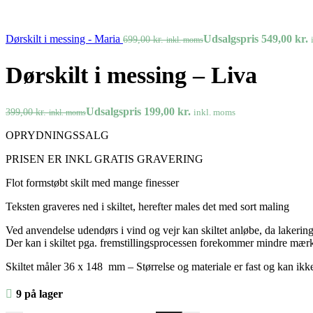
Dørskilt i messing - Maria
Udsalgspris
549,00
kr.
699,00
kr.
inkl. moms
Dørskilt i messing – Liva
Udsalgspris
199,00
kr.
399,00
kr.
inkl. moms
inkl. moms
OPRYDNINGSSALG
PRISEN ER INKL GRATIS GRAVERING
Flot formstøbt skilt med mange finesser
Teksten graveres ned i skiltet, herefter males det med sort maling
Ved anvendelse udendørs i vind og vejr kan skiltet anløbe, da lakering
Der kan i skiltet pga. fremstillingsprocessen forekommer mindre mærke
Skiltet måler 36 x 148 mm
– Størrelse og materiale er fast og kan ik
9 på lager