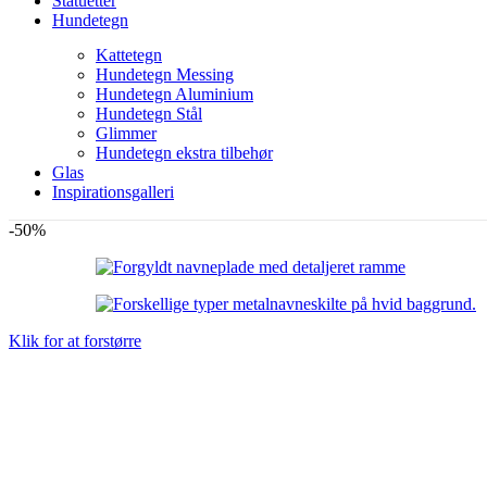
Statuetter
Hundetegn
Kattetegn
Hundetegn Messing
Hundetegn Aluminium
Hundetegn Stål
Glimmer
Hundetegn ekstra tilbehør
Glas
Inspirationsgalleri
-50%
Klik for at forstørre