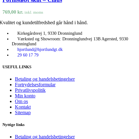
769,00
kr.
inkl. moms
Kvalitet og kundetilfredshed går hånd i hånd.
Kirkegårdsvej 1, 9330 Dronninglund
Værksted og Showroom: Dronninglundvej 13B Agersted, 9330
Dronninglund
hjortlund@hjortlundgt.dk
29 60 17 79
USEFUL LINKS
Betaling og handelsbetingelser
Fortrydelsesformular
Privatlivspolitik
Min konto
Om os
Kontakt
Sitemap
Nyttige links
Betaling og handelsbetingelser