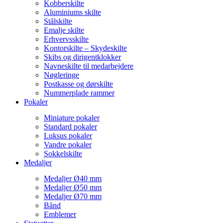
Kobberskilte
Aluminiums skilte
Stålskilte
Emalje skilte
Erhvervsskilte
Kontorskilte – Skydeskilte
Skibs og dirigentklokker
Navneskilte til medarbejdere
Nøgleringe
Postkasse og dørskilte
Nummerplade rammer
Pokaler
Miniature pokaler
Standard pokaler
Luksus pokaler
Vandre pokaler
Sokkelskilte
Medaljer
Medaljer Ø40 mm
Medaljer Ø50 mm
Medaljer Ø70 mm
Bånd
Emblemer