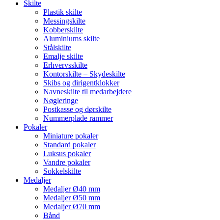
Skilte
Plastik skilte
Messingskilte
Kobberskilte
Aluminiums skilte
Stålskilte
Emalje skilte
Erhvervsskilte
Kontorskilte – Skydeskilte
Skibs og dirigentklokker
Navneskilte til medarbejdere
Nøgleringe
Postkasse og dørskilte
Nummerplade rammer
Pokaler
Miniature pokaler
Standard pokaler
Luksus pokaler
Vandre pokaler
Sokkelskilte
Medaljer
Medaljer Ø40 mm
Medaljer Ø50 mm
Medaljer Ø70 mm
Bånd