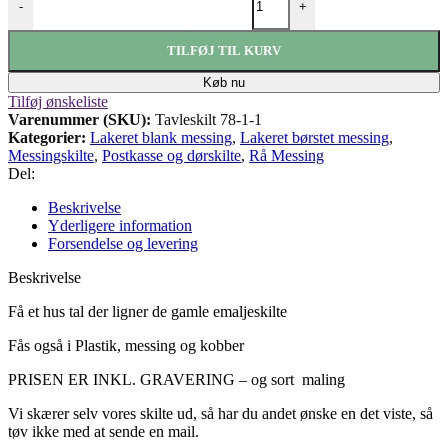
-
+
TILFØJ TIL KURV
Køb nu
Tilføj ønskeliste
Varenummer (SKU):
Tavleskilt 78-1-1
Kategorier:
Lakeret blank messing
,
Lakeret børstet messing
,
Messingskilte
,
Postkasse og dørskilte
,
Rå Messing
Del:
Beskrivelse
Yderligere information
Forsendelse og levering
Beskrivelse
Få et hus tal der ligner de gamle emaljeskilte
Fås også i Plastik, messing og kobber
PRISEN ER INKL.
GRAVERING – og sort maling
Vi skærer selv vores skilte ud, så har du andet ønske en det viste, så
tøv ikke med at sende en mail.