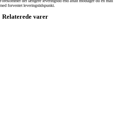
Forekommer der længere leveringstid end aftalt modtager du en mail
med forventet leveringstidspunkt.
Relaterede varer