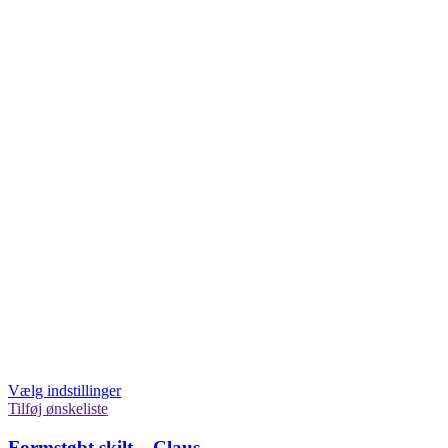
Vælg indstillinger
Tilføj ønskeliste
Formstøbt skilt – Claus