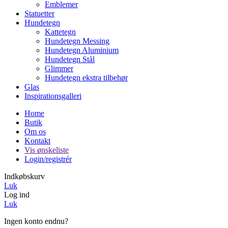
Emblemer
Statuetter
Hundetegn
Kattetegn
Hundetegn Messing
Hundetegn Aluminium
Hundetegn Stål
Glimmer
Hundetegn ekstra tilbehør
Glas
Inspirationsgalleri
Home
Butik
Om os
Kontakt
Vis ønskeliste
Login/registrér
Indkøbskurv
Luk
Log ind
Luk
Ingen konto endnu?