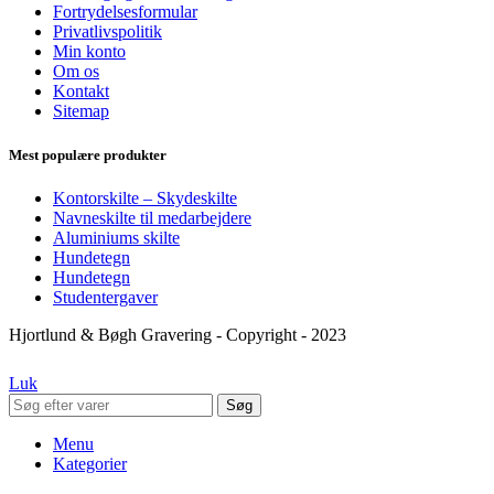
Fortrydelsesformular
Privatlivspolitik
Min konto
Om os
Kontakt
Sitemap
Mest populære produkter
Kontorskilte – Skydeskilte
Navneskilte til medarbejdere
Aluminiums skilte
Hundetegn
Hundetegn
Studentergaver
Hjortlund & Bøgh Gravering - Copyright - 2023
Luk
Søg
Menu
Kategorier