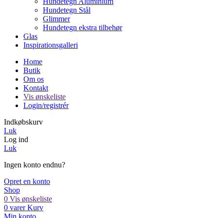
Hundetegn Aluminium
Hundetegn Stål
Glimmer
Hundetegn ekstra tilbehør
Glas
Inspirationsgalleri
Home
Butik
Om os
Kontakt
Vis ønskeliste
Login/registrér
Indkøbskurv
Luk
Log ind
Luk
Ingen konto endnu?
Opret en konto
Shop
0
Vis ønskeliste
0
varer
Kurv
Min konto