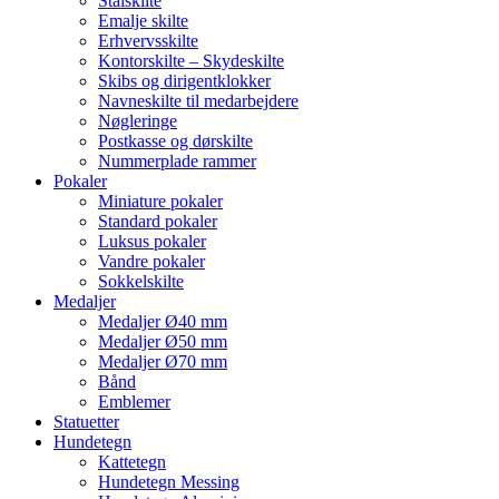
Stålskilte
Emalje skilte
Erhvervsskilte
Kontorskilte – Skydeskilte
Skibs og dirigentklokker
Navneskilte til medarbejdere
Nøgleringe
Postkasse og dørskilte
Nummerplade rammer
Pokaler
Miniature pokaler
Standard pokaler
Luksus pokaler
Vandre pokaler
Sokkelskilte
Medaljer
Medaljer Ø40 mm
Medaljer Ø50 mm
Medaljer Ø70 mm
Bånd
Emblemer
Statuetter
Hundetegn
Kattetegn
Hundetegn Messing