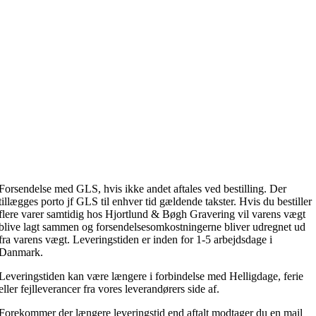
Forsendelse med GLS, hvis ikke andet aftales ved bestilling. Der
tillægges porto jf GLS til enhver tid gældende takster. Hvis du bestiller
flere varer samtidig hos Hjortlund & Bøgh Gravering vil varens vægt
blive lagt sammen og forsendelsesomkostningerne bliver udregnet ud
fra varens vægt. Leveringstiden er inden for 1-5 arbejdsdage i
Danmark.
Leveringstiden kan være længere i forbindelse med Helligdage, ferie
eller fejlleverancer fra vores leverandørers side af.
Forekommer der længere leveringstid end aftalt modtager du en mail