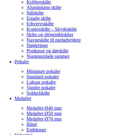
Kobberskilte
Aluminiums skilte
Stålskilte
Emalje skilte
Erhvervsskilte
Kontorskilte – Skydeskilte
Skibs og dirigentklokker
Navneskilte til medarbejdere
Nøgleringe
Postkasse og dørskilte
Nummerplade rammer
Pokaler
Miniature pokaler
Standard pokaler
Luksus pokaler
Vandre pokaler
Sokkelskilte
Medaljer
Medaljer Ø40 mm
Medaljer Ø50 mm
Medaljer Ø70 mm
Bånd
Emblemer