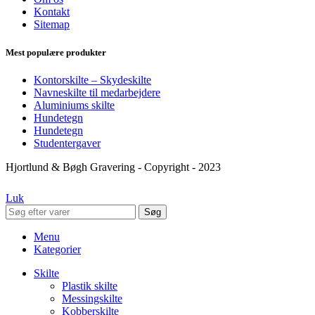
Kontakt
Sitemap
Mest populære produkter
Kontorskilte – Skydeskilte
Navneskilte til medarbejdere
Aluminiums skilte
Hundetegn
Hundetegn
Studentergaver
Hjortlund & Bøgh Gravering - Copyright - 2023
Luk
Søg
Menu
Kategorier
Skilte
Plastik skilte
Messingskilte
Kobberskilte