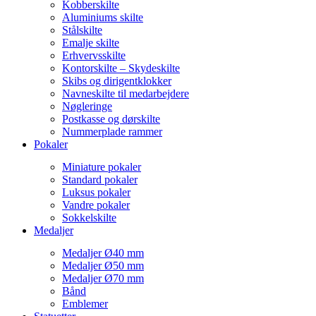
Kobberskilte
Aluminiums skilte
Stålskilte
Emalje skilte
Erhvervsskilte
Kontorskilte – Skydeskilte
Skibs og dirigentklokker
Navneskilte til medarbejdere
Nøgleringe
Postkasse og dørskilte
Nummerplade rammer
Pokaler
Miniature pokaler
Standard pokaler
Luksus pokaler
Vandre pokaler
Sokkelskilte
Medaljer
Medaljer Ø40 mm
Medaljer Ø50 mm
Medaljer Ø70 mm
Bånd
Emblemer