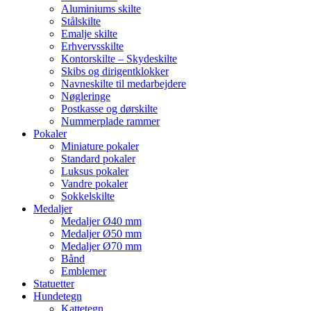
Aluminiums skilte
Stålskilte
Emalje skilte
Erhvervsskilte
Kontorskilte – Skydeskilte
Skibs og dirigentklokker
Navneskilte til medarbejdere
Nøgleringe
Postkasse og dørskilte
Nummerplade rammer
Pokaler
Miniature pokaler
Standard pokaler
Luksus pokaler
Vandre pokaler
Sokkelskilte
Medaljer
Medaljer Ø40 mm
Medaljer Ø50 mm
Medaljer Ø70 mm
Bånd
Emblemer
Statuetter
Hundetegn
Kattetegn