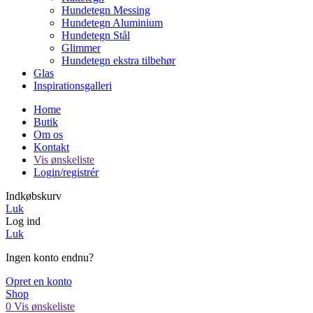
Hundetegn Messing
Hundetegn Aluminium
Hundetegn Stål
Glimmer
Hundetegn ekstra tilbehør
Glas
Inspirationsgalleri
Home
Butik
Om os
Kontakt
Vis ønskeliste
Login/registrér
Indkøbskurv
Luk
Log ind
Luk
Ingen konto endnu?
Opret en konto
Shop
0
Vis ønskeliste