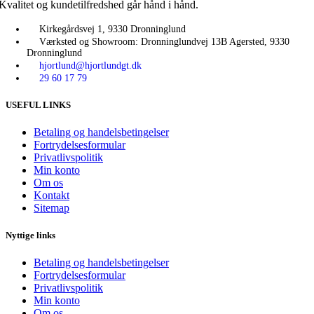
Kvalitet og kundetilfredshed går hånd i hånd.
Kirkegårdsvej 1, 9330 Dronninglund
Værksted og Showroom: Dronninglundvej 13B Agersted, 9330
Dronninglund
hjortlund@hjortlundgt.dk
29 60 17 79
USEFUL LINKS
Betaling og handelsbetingelser
Fortrydelsesformular
Privatlivspolitik
Min konto
Om os
Kontakt
Sitemap
Nyttige links
Betaling og handelsbetingelser
Fortrydelsesformular
Privatlivspolitik
Min konto
Om os