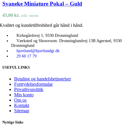
Svaneke Miniature Pokal – Guld
45,00
kr.
inkl. moms
Kvalitet og kundetilfredshed går hånd i hånd.
Kirkegårdsvej 1, 9330 Dronninglund
Værksted og Showroom: Dronninglundvej 13B Agersted, 9330
Dronninglund
hjortlund@hjortlundgt.dk
29 60 17 79
USEFUL LINKS
Betaling og handelsbetingelser
Fortrydelsesformular
Privatlivspolitik
Min konto
Om os
Kontakt
Sitemap
Nyttige links