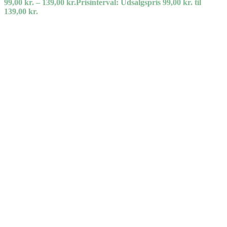
99,00
kr.
–
139,00
kr.
Prisinterval: Udsalgspris 99,00 kr. til
139,00 kr.