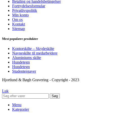
Betaling og handelsbetingelser
Fortrydelsesformular
Privatlivspolitik
Min konto
Om os
Kontakt
Sitemap
Mest populære produkter
Kontorskilte – Skydeskilte
Navneskilte til medarbejdere
Aluminiums skilte
Hundetegn
Hundetegn
Studentergaver
Hjortlund & Bøgh Gravering - Copyright - 2023
Luk
Søg
Menu
Kategorier