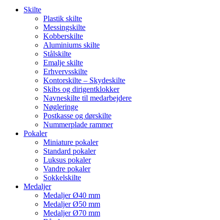
Skilte
Plastik skilte
Messingskilte
Kobberskilte
Aluminiums skilte
Stålskilte
Emalje skilte
Erhvervsskilte
Kontorskilte – Skydeskilte
Skibs og dirigentklokker
Navneskilte til medarbejdere
Nøgleringe
Postkasse og dørskilte
Nummerplade rammer
Pokaler
Miniature pokaler
Standard pokaler
Luksus pokaler
Vandre pokaler
Sokkelskilte
Medaljer
Medaljer Ø40 mm
Medaljer Ø50 mm
Medaljer Ø70 mm