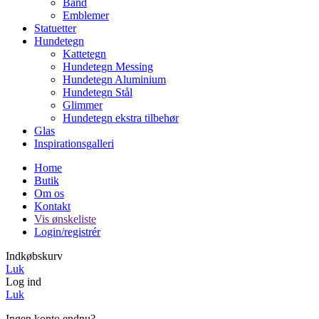
Bånd
Emblemer
Statuetter
Hundetegn
Kattetegn
Hundetegn Messing
Hundetegn Aluminium
Hundetegn Stål
Glimmer
Hundetegn ekstra tilbehør
Glas
Inspirationsgalleri
Home
Butik
Om os
Kontakt
Vis ønskeliste
Login/registrér
Indkøbskurv
Luk
Log ind
Luk
Ingen konto endnu?