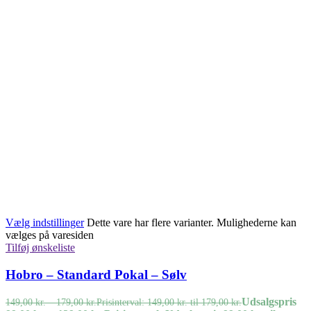
Vælg indstillinger
Dette vare har flere varianter. Mulighederne kan
vælges på varesiden
Tilføj ønskeliste
Hobro – Standard Pokal – Sølv
Udsalgspris
149,00
kr.
–
179,00
kr.
Prisinterval: 149,00 kr. til 179,00 kr.