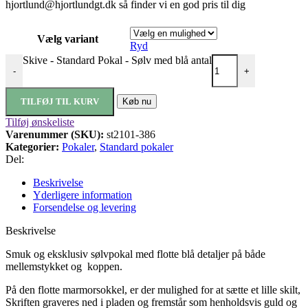
hjortlund@hjortlundgt.dk så finder vi en god pris til dig
Vælg variant
Ryd
Skive - Standard Pokal - Sølv med blå antal
-
+
TILFØJ TIL KURV
Køb nu
Tilføj ønskeliste
Varenummer (SKU):
st2101-386
Kategorier:
Pokaler
,
Standard pokaler
Del:
Beskrivelse
Yderligere information
Forsendelse og levering
Beskrivelse
Smuk og eksklusiv sølvpokal med flotte blå detaljer på både
mellemstykket og koppen.
På den flotte marmorsokkel, er der mulighed for at sætte et lille skilt,
Skriften graveres ned i pladen og fremstår som henholdsvis guld og