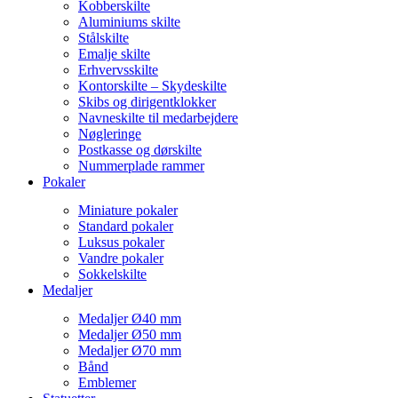
Kobberskilte
Aluminiums skilte
Stålskilte
Emalje skilte
Erhvervsskilte
Kontorskilte – Skydeskilte
Skibs og dirigentklokker
Navneskilte til medarbejdere
Nøgleringe
Postkasse og dørskilte
Nummerplade rammer
Pokaler
Miniature pokaler
Standard pokaler
Luksus pokaler
Vandre pokaler
Sokkelskilte
Medaljer
Medaljer Ø40 mm
Medaljer Ø50 mm
Medaljer Ø70 mm
Bånd
Emblemer