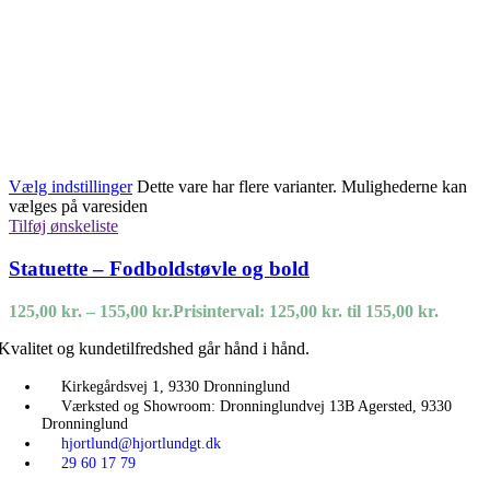
Vælg indstillinger
Dette vare har flere varianter. Mulighederne kan
vælges på varesiden
Tilføj ønskeliste
Statuette – Fodboldstøvle og bold
125,00
kr.
–
155,00
kr.
Prisinterval: 125,00 kr. til 155,00 kr.
Kvalitet og kundetilfredshed går hånd i hånd.
Kirkegårdsvej 1, 9330 Dronninglund
Værksted og Showroom: Dronninglundvej 13B Agersted, 9330
Dronninglund
hjortlund@hjortlundgt.dk
29 60 17 79