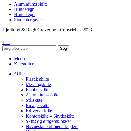
Aluminiums skilte
Hundetegn
Hundetegn
Studentergaver
Hjortlund & Bøgh Gravering - Copyright - 2023
Luk
Søg
Menu
Kategorier
Skilte
Plastik skilte
Messingskilte
Kobberskilte
Aluminiums skilte
Stålskilte
Emalje skilte
Erhvervsskilte
Kontorskilte – Skydeskilte
Skibs og dirigentklokker
Navneskilte til medarbejdere