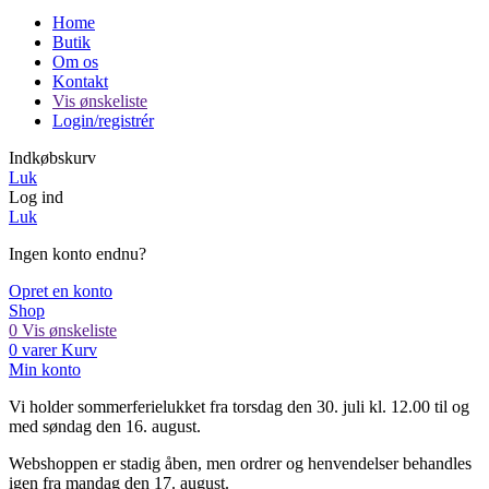
Home
Butik
Om os
Kontakt
Vis ønskeliste
Login/registrér
Indkøbskurv
Luk
Log ind
Luk
Ingen konto endnu?
Opret en konto
Shop
0
Vis ønskeliste
0
varer
Kurv
Min konto
Vi holder sommerferielukket fra torsdag den 30. juli kl. 12.00 til og
med søndag den 16. august.
Webshoppen er stadig åben, men ordrer og henvendelser behandles
igen fra mandag den 17. august.