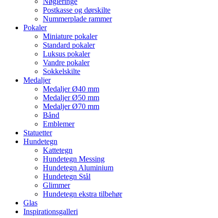
Nøgleringe
Postkasse og dørskilte
Nummerplade rammer
Pokaler
Miniature pokaler
Standard pokaler
Luksus pokaler
Vandre pokaler
Sokkelskilte
Medaljer
Medaljer Ø40 mm
Medaljer Ø50 mm
Medaljer Ø70 mm
Bånd
Emblemer
Statuetter
Hundetegn
Kattetegn
Hundetegn Messing
Hundetegn Aluminium
Hundetegn Stål
Glimmer
Hundetegn ekstra tilbehør
Glas
Inspirationsgalleri