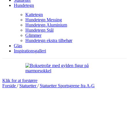
Statuetter
Hundetegn
Kattetegn
Hundetegn Messing
Hundetegn Aluminium
Hundetegn Stål
Glimmer
Hundetegn ekstra tilbehør
Glas
Inspirationsgalleri
Klik for at forstørre
Forside
/
Statuetter
/
Statuetter Sportsgrene fra A-G