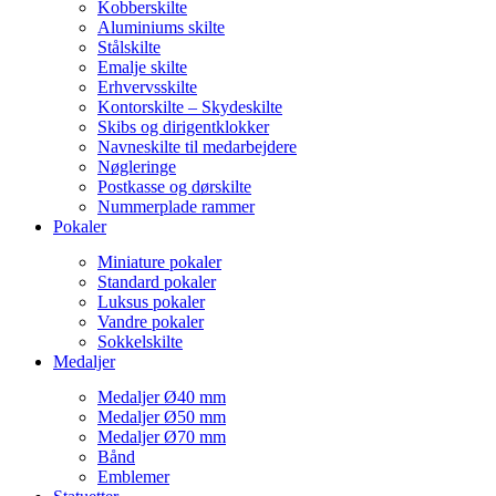
Kobberskilte
Aluminiums skilte
Stålskilte
Emalje skilte
Erhvervsskilte
Kontorskilte – Skydeskilte
Skibs og dirigentklokker
Navneskilte til medarbejdere
Nøgleringe
Postkasse og dørskilte
Nummerplade rammer
Pokaler
Miniature pokaler
Standard pokaler
Luksus pokaler
Vandre pokaler
Sokkelskilte
Medaljer
Medaljer Ø40 mm
Medaljer Ø50 mm
Medaljer Ø70 mm
Bånd
Emblemer