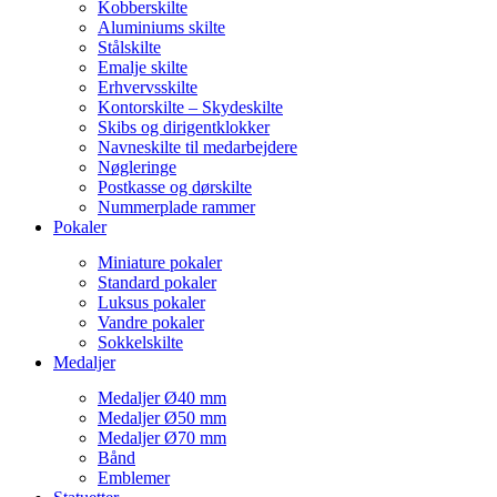
Kobberskilte
Aluminiums skilte
Stålskilte
Emalje skilte
Erhvervsskilte
Kontorskilte – Skydeskilte
Skibs og dirigentklokker
Navneskilte til medarbejdere
Nøgleringe
Postkasse og dørskilte
Nummerplade rammer
Pokaler
Miniature pokaler
Standard pokaler
Luksus pokaler
Vandre pokaler
Sokkelskilte
Medaljer
Medaljer Ø40 mm
Medaljer Ø50 mm
Medaljer Ø70 mm
Bånd
Emblemer