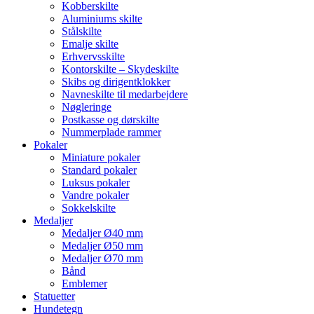
Kobberskilte
Aluminiums skilte
Stålskilte
Emalje skilte
Erhvervsskilte
Kontorskilte – Skydeskilte
Skibs og dirigentklokker
Navneskilte til medarbejdere
Nøgleringe
Postkasse og dørskilte
Nummerplade rammer
Pokaler
Miniature pokaler
Standard pokaler
Luksus pokaler
Vandre pokaler
Sokkelskilte
Medaljer
Medaljer Ø40 mm
Medaljer Ø50 mm
Medaljer Ø70 mm
Bånd
Emblemer
Statuetter
Hundetegn