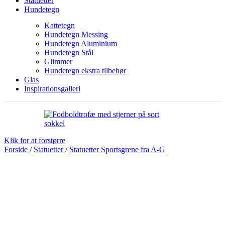
Statuetter
Hundetegn
Kattetegn
Hundetegn Messing
Hundetegn Aluminium
Hundetegn Stål
Glimmer
Hundetegn ekstra tilbehør
Glas
Inspirationsgalleri
Klik for at forstørre
Forside
/
Statuetter
/
Statuetter Sportsgrene fra A-G