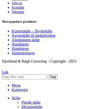
Om os
Kontakt
Sitemap
Mest populære produkter
Kontorskilte – Skydeskilte
Navneskilte til medarbejdere
Aluminiums skilte
Hundetegn
Hundetegn
Studentergaver
Hjortlund & Bøgh Gravering - Copyright - 2023
Luk
Søg
Menu
Kategorier
Skilte
Plastik skilte
Messingskilte