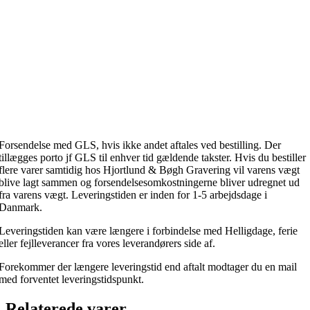
Forsendelse med GLS, hvis ikke andet aftales ved bestilling. Der
tillægges porto jf GLS til enhver tid gældende takster. Hvis du bestiller
flere varer samtidig hos Hjortlund & Bøgh Gravering vil varens vægt
blive lagt sammen og forsendelsesomkostningerne bliver udregnet ud
fra varens vægt. Leveringstiden er inden for 1-5 arbejdsdage i
Danmark.
Leveringstiden kan være længere i forbindelse med Helligdage, ferie
eller fejlleverancer fra vores leverandørers side af.
Forekommer der længere leveringstid end aftalt modtager du en mail
med forventet leveringstidspunkt.
Relaterede varer