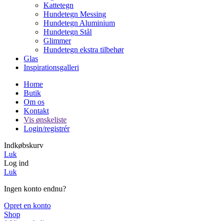
Kattetegn
Hundetegn Messing
Hundetegn Aluminium
Hundetegn Stål
Glimmer
Hundetegn ekstra tilbehør
Glas
Inspirationsgalleri
Home
Butik
Om os
Kontakt
Vis ønskeliste
Login/registrér
Indkøbskurv
Luk
Log ind
Luk
Ingen konto endnu?
Opret en konto
Shop