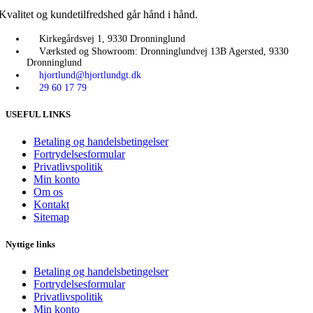
Kvalitet og kundetilfredshed går hånd i hånd.
Kirkegårdsvej 1, 9330 Dronninglund
Værksted og Showroom: Dronninglundvej 13B Agersted, 9330
Dronninglund
hjortlund@hjortlundgt.dk
29 60 17 79
USEFUL LINKS
Betaling og handelsbetingelser
Fortrydelsesformular
Privatlivspolitik
Min konto
Om os
Kontakt
Sitemap
Nyttige links
Betaling og handelsbetingelser
Fortrydelsesformular
Privatlivspolitik
Min konto