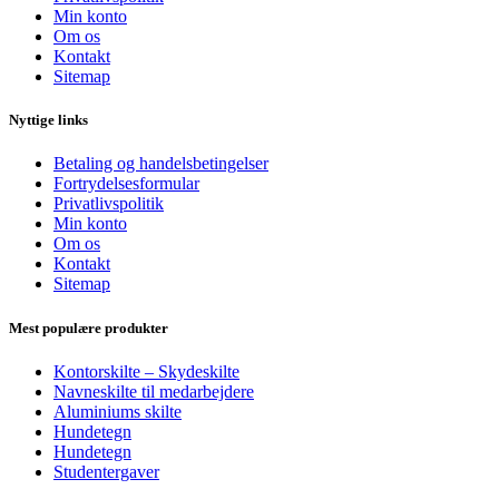
Min konto
Om os
Kontakt
Sitemap
Nyttige links
Betaling og handelsbetingelser
Fortrydelsesformular
Privatlivspolitik
Min konto
Om os
Kontakt
Sitemap
Mest populære produkter
Kontorskilte – Skydeskilte
Navneskilte til medarbejdere
Aluminiums skilte
Hundetegn
Hundetegn
Studentergaver