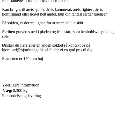
Flot statuette af fodboldstøvle i en fakkel
Kan bruges til årets spiller, årets kammerat, årets fighter , årets
konfirmand eller noget helt andet, kun din fantasi sætter grænser
På
soklen, er der mulighed for at sætte et lille skilt
Skriften graveres ned i pladen og fremstår,
som henholdsvis guld og
sølv
Ønsker du flere eller en anden sokkel så kontakt os på
hjortlund@hjortlundgt.dk så finder vi en god pris til dig
Statuetten er 170 mm høj
Yderligere information
Vægt
0,300 kg
Forsendelse og levering