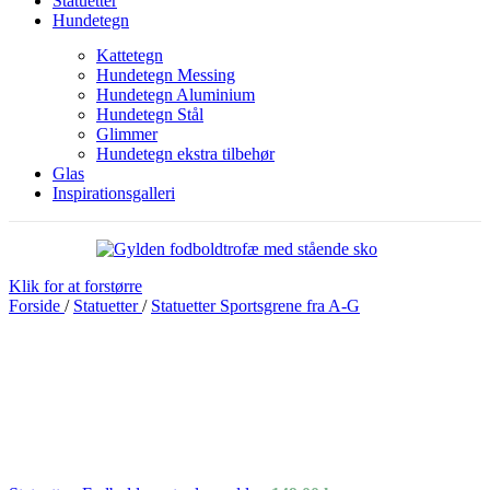
Statuetter
Hundetegn
Kattetegn
Hundetegn Messing
Hundetegn Aluminium
Hundetegn Stål
Glimmer
Hundetegn ekstra tilbehør
Glas
Inspirationsgalleri
Klik for at forstørre
Forside
/
Statuetter
/
Statuetter Sportsgrene fra A-G