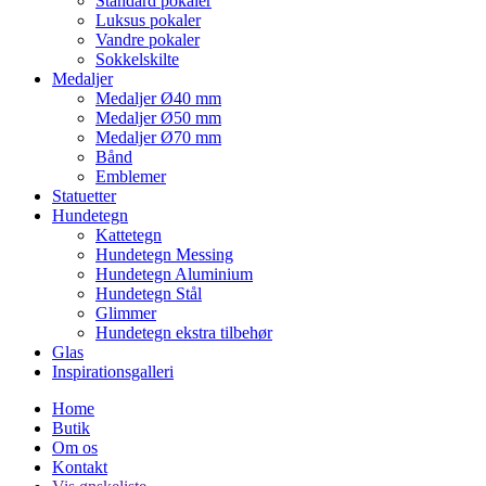
Standard pokaler
Luksus pokaler
Vandre pokaler
Sokkelskilte
Medaljer
Medaljer Ø40 mm
Medaljer Ø50 mm
Medaljer Ø70 mm
Bånd
Emblemer
Statuetter
Hundetegn
Kattetegn
Hundetegn Messing
Hundetegn Aluminium
Hundetegn Stål
Glimmer
Hundetegn ekstra tilbehør
Glas
Inspirationsgalleri
Home
Butik
Om os
Kontakt