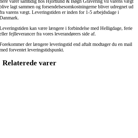
flere varer samtidig hos Hjortlund & Bøgh Gravering vil varens vægt
blive lagt sammen og forsendelsesomkostningerne bliver udregnet ud
fra varens vægt. Leveringstiden er inden for 1-5 arbejdsdage i
Danmark.
Leveringstiden kan være længere i forbindelse med Helligdage, ferie
eller fejlleverancer fra vores leverandørers side af.
Forekommer der længere leveringstid end aftalt modtager du en mail
med forventet leveringstidspunkt.
Relaterede varer