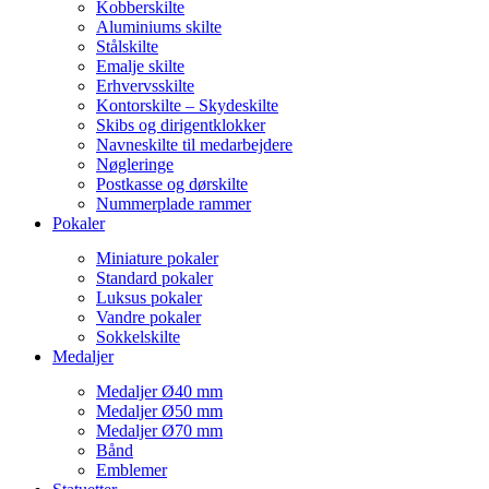
Kobberskilte
Aluminiums skilte
Stålskilte
Emalje skilte
Erhvervsskilte
Kontorskilte – Skydeskilte
Skibs og dirigentklokker
Navneskilte til medarbejdere
Nøgleringe
Postkasse og dørskilte
Nummerplade rammer
Pokaler
Miniature pokaler
Standard pokaler
Luksus pokaler
Vandre pokaler
Sokkelskilte
Medaljer
Medaljer Ø40 mm
Medaljer Ø50 mm
Medaljer Ø70 mm
Bånd
Emblemer