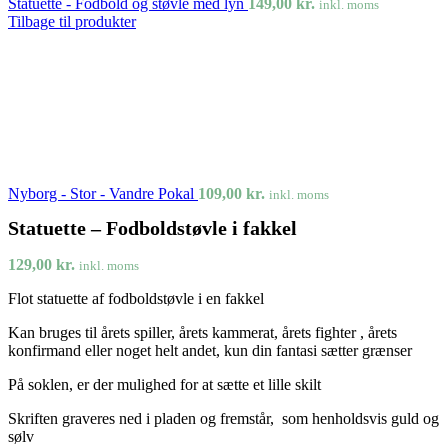
Statuette - Fodbold og støvle med lyn
149,00
kr.
inkl. moms
Tilbage til produkter
Nyborg - Stor - Vandre Pokal
109,00
kr.
inkl. moms
Statuette – Fodboldstøvle i fakkel
129,00
kr.
inkl. moms
Flot statuette af fodboldstøvle i en fakkel
Kan bruges til årets spiller, årets kammerat, årets fighter , årets
konfirmand eller noget helt andet, kun din fantasi sætter grænser
På
soklen, er der mulighed for at sætte et lille skilt
Skriften graveres ned i pladen og fremstår, som henholdsvis guld og
sølv