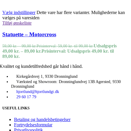
Vælg indstillinger
Dette vare har flere varianter. Mulighederne kan
vælges på varesiden
Tilføj ønskeliste
Statuette – Motorcross
Udsalgspris
59,00
kr.
–
99,00
kr.
Prisinterval: 59,00 kr. til 99,00 kr.
49,00
kr.
–
89,00
kr.
Prisinterval: Udsalgspris 49,00 kr. til
89,00 kr.
Kvalitet og kundetilfredshed går hånd i hånd.
Kirkegårdsvej 1, 9330 Dronninglund
Værksted og Showroom: Dronninglundvej 13B Agersted, 9330
Dronninglund
hjortlund@hjortlundgt.dk
29 60 17 79
USEFUL LINKS
Betaling og handelsbetingelser
Fortrydelsesformular
Privatlivspolitik