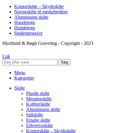
Kontorskilte – Skydeskilte
Navneskilte til medarbejdere
Aluminiums skilte
Hundetegn
Hundetegn
Studentergaver
Hjortlund & Bøgh Gravering - Copyright - 2023
Luk
Søg
Menu
Kategorier
Skilte
Plastik skilte
Messingskilte
Kobberskilte
Aluminiums skilte
Stålskilte
Emalje skilte
Erhvervsskilte
Kontorskilte – Skydeskilte