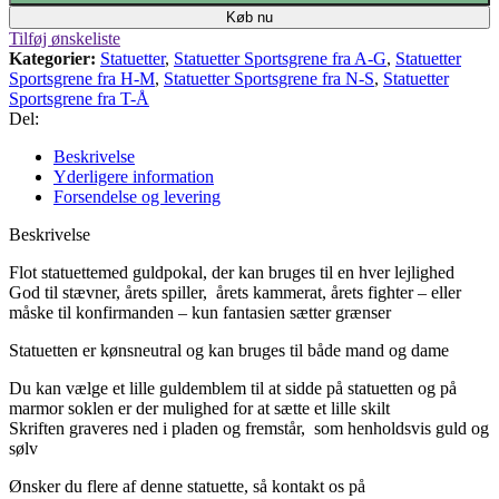
Køb nu
Tilføj ønskeliste
Kategorier:
Statuetter
,
Statuetter Sportsgrene fra A-G
,
Statuetter
Sportsgrene fra H-M
,
Statuetter Sportsgrene fra N-S
,
Statuetter
Sportsgrene fra T-Å
Del:
Beskrivelse
Yderligere information
Forsendelse og levering
Beskrivelse
Flot statuettemed guldpokal, der kan bruges til en hver lejlighed
God til stævner, årets spiller, årets kammerat, årets fighter – eller
måske til konfirmanden – kun fantasien sætter grænser
Statuetten er kønsneutral og kan bruges til både mand og dame
Du kan vælge et lille guldemblem til at sidde på statuetten og på
marmor soklen er der mulighed for at sætte
et lille skilt
Skriften graveres ned i pladen og fremstår,
som henholdsvis guld og
sølv
Ønsker du flere af denne statuette, så kontakt os på