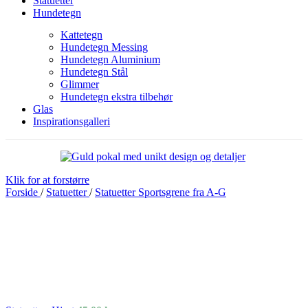
Statuetter
Hundetegn
Kattetegn
Hundetegn Messing
Hundetegn Aluminium
Hundetegn Stål
Glimmer
Hundetegn ekstra tilbehør
Glas
Inspirationsgalleri
Klik for at forstørre
Forside
/
Statuetter
/
Statuetter Sportsgrene fra A-G