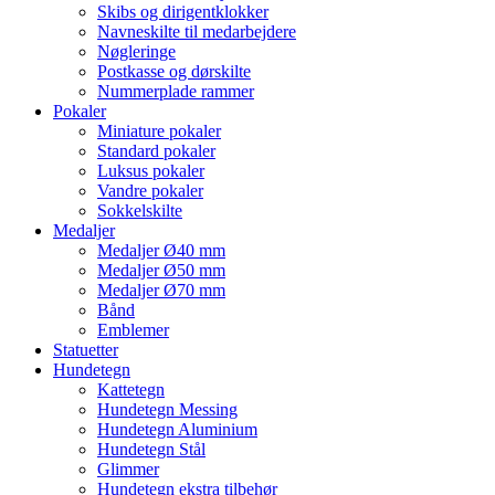
Skibs og dirigentklokker
Navneskilte til medarbejdere
Nøgleringe
Postkasse og dørskilte
Nummerplade rammer
Pokaler
Miniature pokaler
Standard pokaler
Luksus pokaler
Vandre pokaler
Sokkelskilte
Medaljer
Medaljer Ø40 mm
Medaljer Ø50 mm
Medaljer Ø70 mm
Bånd
Emblemer
Statuetter
Hundetegn
Kattetegn
Hundetegn Messing
Hundetegn Aluminium
Hundetegn Stål
Glimmer
Hundetegn ekstra tilbehør