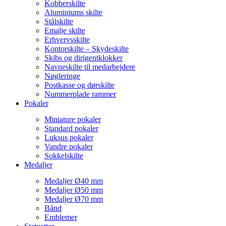
Kobberskilte
Aluminiums skilte
Stålskilte
Emalje skilte
Erhvervsskilte
Kontorskilte – Skydeskilte
Skibs og dirigentklokker
Navneskilte til medarbejdere
Nøgleringe
Postkasse og dørskilte
Nummerplade rammer
Pokaler
Miniature pokaler
Standard pokaler
Luksus pokaler
Vandre pokaler
Sokkelskilte
Medaljer
Medaljer Ø40 mm
Medaljer Ø50 mm
Medaljer Ø70 mm
Bånd
Emblemer