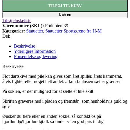
TILFØJ TIL KURV
Køb nu
Tilføj ønskeliste
Varenummer (SKU):
Fodnoten 39
Kategorier:
Statuetter
,
Statuetter Sportsgrene fra H-M
Del:
Beskrivelse
Yderligere information
Forsendelse og levering
Beskrivelse
Flot dartskive med pile kan gives som året spiller, årets kammerat,
årets fighter eller noget helt andet… kun fantasien sætter grænser
På
soklen, er der mulighed for at sætte et lille skilt
Skriften graveres ned i pladen og fremstår,
som henholdsvis guld og
sølv
Ønsker du flere eller en anden sokkel så kontakt os på
hjortlund@hjortlundgt.dk så finder vi en god pris til dig