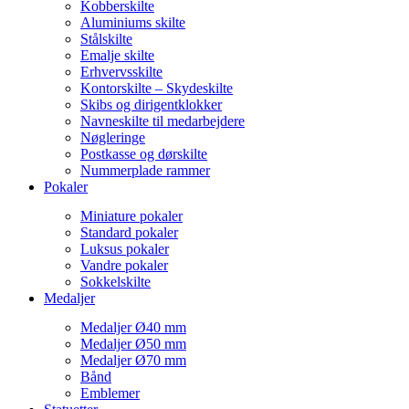
Kobberskilte
Aluminiums skilte
Stålskilte
Emalje skilte
Erhvervsskilte
Kontorskilte – Skydeskilte
Skibs og dirigentklokker
Navneskilte til medarbejdere
Nøgleringe
Postkasse og dørskilte
Nummerplade rammer
Pokaler
Miniature pokaler
Standard pokaler
Luksus pokaler
Vandre pokaler
Sokkelskilte
Medaljer
Medaljer Ø40 mm
Medaljer Ø50 mm
Medaljer Ø70 mm
Bånd
Emblemer