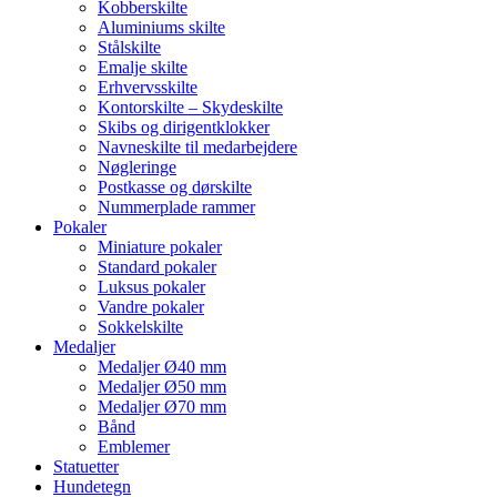
Kobberskilte
Aluminiums skilte
Stålskilte
Emalje skilte
Erhvervsskilte
Kontorskilte – Skydeskilte
Skibs og dirigentklokker
Navneskilte til medarbejdere
Nøgleringe
Postkasse og dørskilte
Nummerplade rammer
Pokaler
Miniature pokaler
Standard pokaler
Luksus pokaler
Vandre pokaler
Sokkelskilte
Medaljer
Medaljer Ø40 mm
Medaljer Ø50 mm
Medaljer Ø70 mm
Bånd
Emblemer
Statuetter
Hundetegn