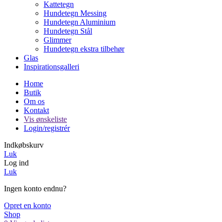
Kattetegn
Hundetegn Messing
Hundetegn Aluminium
Hundetegn Stål
Glimmer
Hundetegn ekstra tilbehør
Glas
Inspirationsgalleri
Home
Butik
Om os
Kontakt
Vis ønskeliste
Login/registrér
Indkøbskurv
Luk
Log ind
Luk
Ingen konto endnu?
Opret en konto
Shop