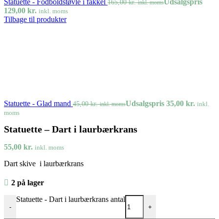
Statuette - Fodboldstøvle i fakkel
Udsalgspris
165,00
kr.
inkl. moms
129,00
kr.
inkl. moms
Tilbage til produkter
Statuette - Glad mand
Udsalgspris
35,00
kr.
45,00
kr.
inkl.
inkl. moms
moms
Statuette – Dart i laurbærkrans
55,00
kr.
inkl. moms
Dart skive i laurbærkrans
2 på lager
Statuette - Dart i laurbærkrans antal
-
+