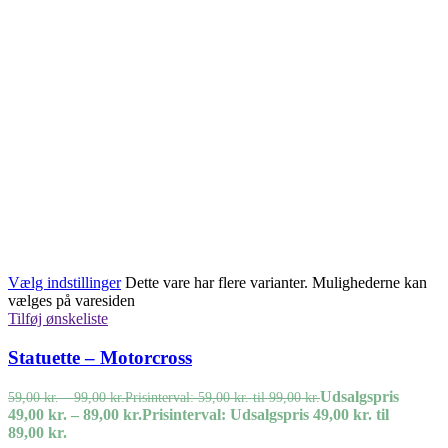
Vælg indstillinger
Dette vare har flere varianter. Mulighederne kan
vælges på varesiden
Tilføj ønskeliste
Statuette – Motorcross
Udsalgspris
59,00
kr.
–
99,00
kr.
Prisinterval: 59,00 kr. til 99,00 kr.
49,00
kr.
–
89,00
kr.
Prisinterval: Udsalgspris 49,00 kr. til
89,00 kr.