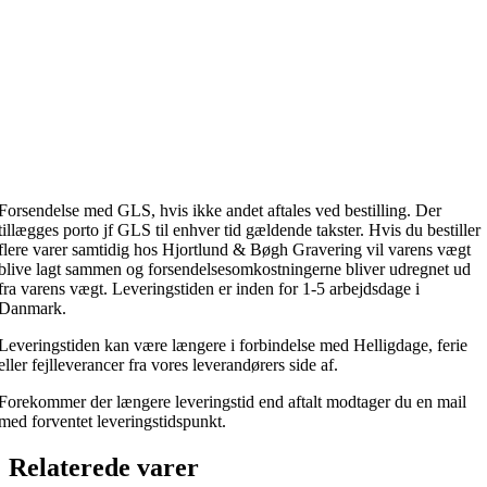
Forsendelse med GLS, hvis ikke andet aftales ved bestilling. Der
tillægges porto jf GLS til enhver tid gældende takster. Hvis du bestiller
flere varer samtidig hos Hjortlund & Bøgh Gravering vil varens vægt
blive lagt sammen og forsendelsesomkostningerne bliver udregnet ud
fra varens vægt. Leveringstiden er inden for 1-5 arbejdsdage i
Danmark.
Leveringstiden kan være længere i forbindelse med Helligdage, ferie
eller fejlleverancer fra vores leverandørers side af.
Forekommer der længere leveringstid end aftalt modtager du en mail
med forventet leveringstidspunkt.
Relaterede varer