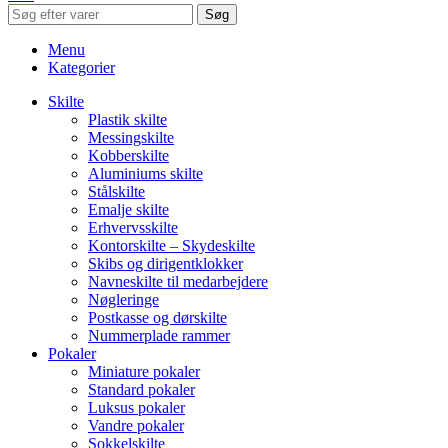
Søg
Menu
Kategorier
Skilte
Plastik skilte
Messingskilte
Kobberskilte
Aluminiums skilte
Stålskilte
Emalje skilte
Erhvervsskilte
Kontorskilte – Skydeskilte
Skibs og dirigentklokker
Navneskilte til medarbejdere
Nøgleringe
Postkasse og dørskilte
Nummerplade rammer
Pokaler
Miniature pokaler
Standard pokaler
Luksus pokaler
Vandre pokaler
Sokkelskilte