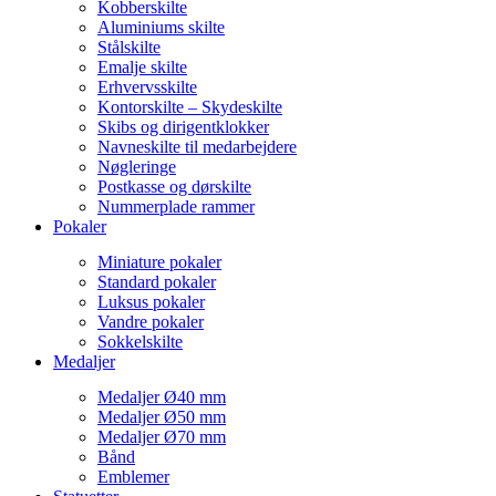
Kobberskilte
Aluminiums skilte
Stålskilte
Emalje skilte
Erhvervsskilte
Kontorskilte – Skydeskilte
Skibs og dirigentklokker
Navneskilte til medarbejdere
Nøgleringe
Postkasse og dørskilte
Nummerplade rammer
Pokaler
Miniature pokaler
Standard pokaler
Luksus pokaler
Vandre pokaler
Sokkelskilte
Medaljer
Medaljer Ø40 mm
Medaljer Ø50 mm
Medaljer Ø70 mm
Bånd
Emblemer