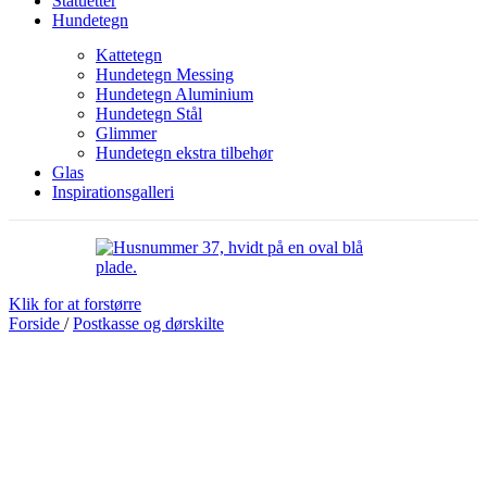
Statuetter
Hundetegn
Kattetegn
Hundetegn Messing
Hundetegn Aluminium
Hundetegn Stål
Glimmer
Hundetegn ekstra tilbehør
Glas
Inspirationsgalleri
Klik for at forstørre
Forside
/
Postkasse og dørskilte