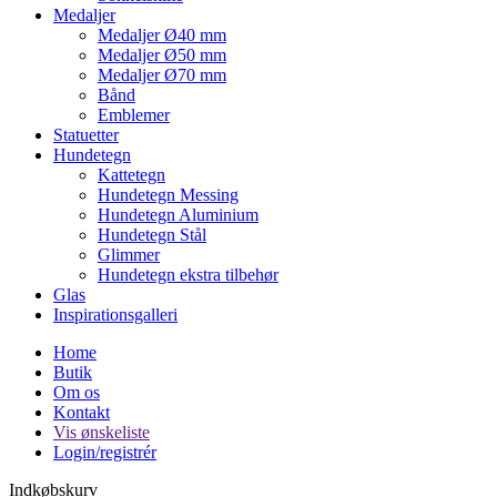
Medaljer
Medaljer Ø40 mm
Medaljer Ø50 mm
Medaljer Ø70 mm
Bånd
Emblemer
Statuetter
Hundetegn
Kattetegn
Hundetegn Messing
Hundetegn Aluminium
Hundetegn Stål
Glimmer
Hundetegn ekstra tilbehør
Glas
Inspirationsgalleri
Home
Butik
Om os
Kontakt
Vis ønskeliste
Login/registrér
Indkøbskurv