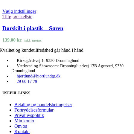
Vælg indstillinger
Tilføj ønskeliste
Dørskilt i plastik – Søren
139,00
kr.
inkl. moms
Kvalitet og kundetilfredshed går hånd i hånd.
Kirkegårdsvej 1, 9330 Dronninglund
Værksted og Showroom: Dronninglundvej 13B Agersted, 9330
Dronninglund
hjortlund@hjortlundgt.dk
29 60 17 79
USEFUL LINKS
Betaling og handelsbetingelser
Fortrydelsesformular
Privatlivspolitik
Min konto
Om os
Kontakt