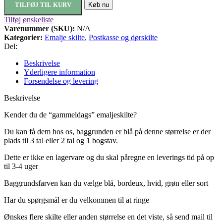
TILFØJ TIL KURV
Køb nu
Tilføj ønskeliste
Varenummer (SKU):
N/A
Kategorier:
Emalje skilte
,
Postkasse og dørskilte
Del:
Beskrivelse
Yderligere information
Forsendelse og levering
Beskrivelse
Kender du de “gammeldags” emaljeskilte?
Du kan få dem hos os, baggrunden er blå på denne størrelse er der
plads til 3 tal eller 2 tal og 1 bogstav
.
Dette er ikke en lagervare og du skal påregne en leverings tid på op
til 3-4 uger
Baggrundsfarven kan du vælge blå, bordeux, hvid, grøn eller sort
Har du spørgsmål er du velkommen til at ringe
Ønskes flere skilte eller anden størrelse en det viste, så send mail til