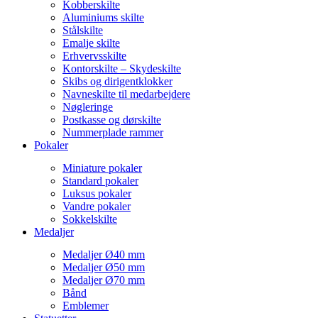
Kobberskilte
Aluminiums skilte
Stålskilte
Emalje skilte
Erhvervsskilte
Kontorskilte – Skydeskilte
Skibs og dirigentklokker
Navneskilte til medarbejdere
Nøgleringe
Postkasse og dørskilte
Nummerplade rammer
Pokaler
Miniature pokaler
Standard pokaler
Luksus pokaler
Vandre pokaler
Sokkelskilte
Medaljer
Medaljer Ø40 mm
Medaljer Ø50 mm
Medaljer Ø70 mm
Bånd
Emblemer