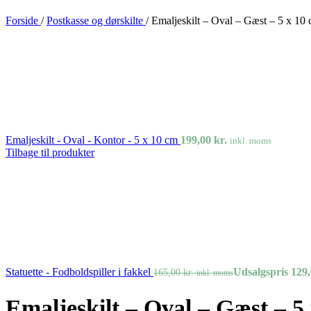
Forside
/
Postkasse og dørskilte
/
Emaljeskilt – Oval – Gæst – 5 x 10
Emaljeskilt - Oval - Kontor - 5 x 10 cm
199,00
kr.
inkl. moms
Tilbage til produkter
Statuette - Fodboldspiller i fakkel
Udsalgspris
129
165,00
kr.
inkl. moms
Emaljeskilt – Oval – Gæst – 5