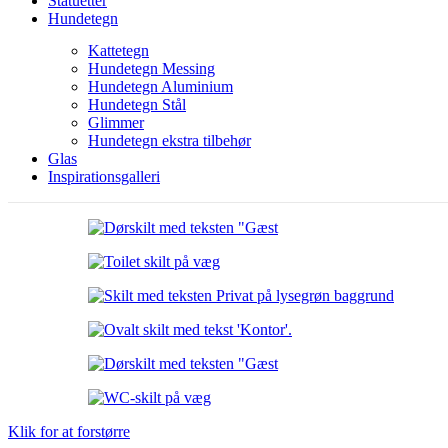
Statuetter
Hundetegn
Kattetegn
Hundetegn Messing
Hundetegn Aluminium
Hundetegn Stål
Glimmer
Hundetegn ekstra tilbehør
Glas
Inspirationsgalleri
Klik for at forstørre