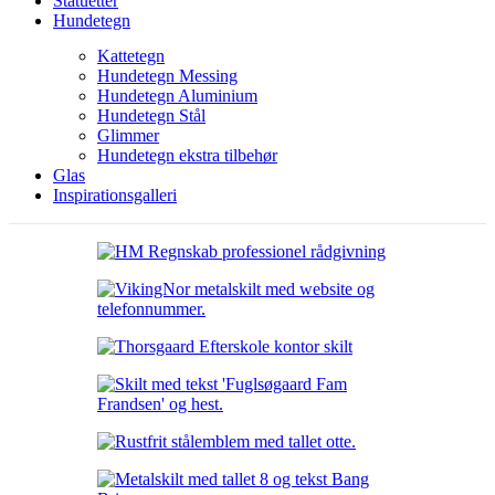
Statuetter
Hundetegn
Kattetegn
Hundetegn Messing
Hundetegn Aluminium
Hundetegn Stål
Glimmer
Hundetegn ekstra tilbehør
Glas
Inspirationsgalleri