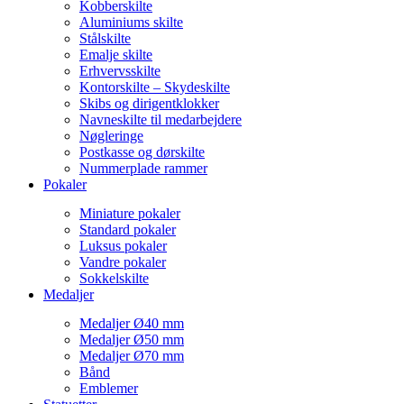
Kobberskilte
Aluminiums skilte
Stålskilte
Emalje skilte
Erhvervsskilte
Kontorskilte – Skydeskilte
Skibs og dirigentklokker
Navneskilte til medarbejdere
Nøgleringe
Postkasse og dørskilte
Nummerplade rammer
Pokaler
Miniature pokaler
Standard pokaler
Luksus pokaler
Vandre pokaler
Sokkelskilte
Medaljer
Medaljer Ø40 mm
Medaljer Ø50 mm
Medaljer Ø70 mm
Bånd
Emblemer