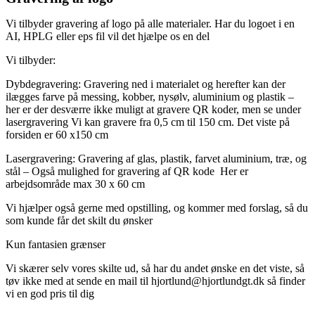
Vi tilbyder gravering af logo på alle materialer. Har du logoet i en
AI, HPLG eller eps fil vil det hjælpe os en del
Vi tilbyder:
Dybdegravering: Gravering ned i materialet og herefter kan der
ilægges farve på messing, kobber, nysølv, aluminium og plastik –
her er der desværre ikke muligt at gravere QR koder, men se under
lasergravering Vi kan gravere fra 0,5 cm til 150 cm. Det viste på
forsiden er 60 x150 cm
Lasergravering: Gravering af glas, plastik, farvet aluminium, træ, og
stål – Også mulighed for gravering af QR kode Her er
arbejdsområde max 30 x 60 cm
Vi hjælper også gerne med opstilling, og kommer med forslag, så du
som kunde får det skilt du ønsker
Kun fantasien grænser
Vi skærer selv vores skilte ud, så har du andet ønske en det viste, så
tøv ikke med at sende en mail
til hjortlund@hjortlundgt.dk så finder
vi en god pris til dig