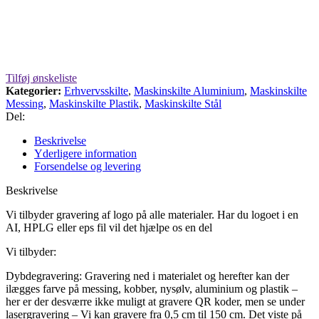
Tilføj ønskeliste
Kategorier:
Erhvervsskilte
,
Maskinskilte Aluminium
,
Maskinskilte
Messing
,
Maskinskilte Plastik
,
Maskinskilte Stål
Del:
Beskrivelse
Yderligere information
Forsendelse og levering
Beskrivelse
Vi tilbyder gravering af logo på alle materialer.
Har du logoet i en
AI, HPLG eller eps fil vil det hjælpe os en del
Vi tilbyder:
Dybdegravering: Gravering ned i materialet og herefter kan der
ilægges farve på messing, kobber, nysølv, aluminium og plastik –
her er der desværre ikke muligt at gravere QR koder, men se under
lasergravering – Vi kan gravere fra 0,5 cm til 150 cm. Det viste på