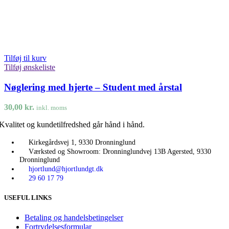
Tilføj til kurv
Tilføj ønskeliste
Nøglering med hjerte – Student med årstal
30,00
kr.
inkl. moms
Kvalitet og kundetilfredshed går hånd i hånd.
Kirkegårdsvej 1, 9330 Dronninglund
Værksted og Showroom: Dronninglundvej 13B Agersted, 9330
Dronninglund
hjortlund@hjortlundgt.dk
29 60 17 79
USEFUL LINKS
Betaling og handelsbetingelser
Fortrydelsesformular