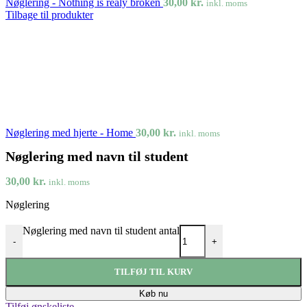
Nøglering - Nothing is realy broken
30,00
kr.
inkl. moms
Tilbage til produkter
Nøglering med hjerte - Home
30,00
kr.
inkl. moms
Nøglering med navn til student
30,00
kr.
inkl. moms
Nøglering
Nøglering med navn til student antal
-
+
TILFØJ TIL KURV
Køb nu
Tilføj ønskeliste