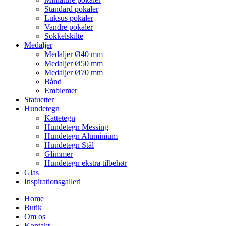
Standard pokaler
Luksus pokaler
Vandre pokaler
Sokkelskilte
Medaljer
Medaljer Ø40 mm
Medaljer Ø50 mm
Medaljer Ø70 mm
Bånd
Emblemer
Statuetter
Hundetegn
Kattetegn
Hundetegn Messing
Hundetegn Aluminium
Hundetegn Stål
Glimmer
Hundetegn ekstra tilbehør
Glas
Inspirationsgalleri
Home
Butik
Om os
Kontakt