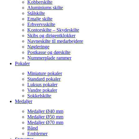
Kobberskilte
Aluminiums skilte
Stålskilte
Emalje skilte
Erhvervsskilte
Kontorskilte – Skydeskilte
Skibs og dirigentklokker
Navneskilte til medarbejdere
Nøgleringe
Postkasse og dørskilte
Nummerplade rammer
Pokaler
Miniature pokaler
Standard pokaler
Luksus pokaler
Vandre pokaler
Sokkelskilte
Medaljer
Medaljer Ø40 mm
Medaljer Ø50 mm
Medaljer Ø70 mm
Bånd
Emblemer