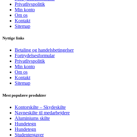
Privatlivspolitik
Min konto
Om os
Kontakt
Sitemap
Nyttige links
Betaling og handelsbetingelser
Fortrydelsesformular
Privatlivspolitik
Min konto
Om os
Kontakt
Sitemap
Mest populære produkter
Kontorskilte – Skydeskilte
Navneskilte til medarbejdere
Aluminiums skilte
Hundetegn
Hundetegn
Studentergaver