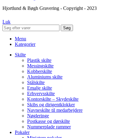
Hjortlund & Bøgh Gravering - Copyright - 2023
Luk
Søg
Menu
Kategorier
Skilte
Plastik skilte
Messingskilte
Kobberskilte
Aluminiums skilte
Stålskilte
Emalje skilte
Erhvervsskilte
Kontorskilte – Skydeskilte
Skibs og dirigentklokker
Navneskilte til medarbejdere
Nøgleringe
Postkasse og dørskilte
Nummerplade rammer
Pokaler
Miniature pokaler