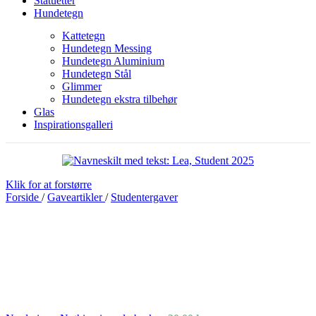
Statuetter
Hundetegn
Kattetegn
Hundetegn Messing
Hundetegn Aluminium
Hundetegn Stål
Glimmer
Hundetegn ekstra tilbehør
Glas
Inspirationsgalleri
Klik for at forstørre
Forside
/
Gaveartikler
/
Studentergaver