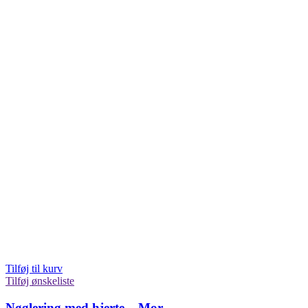
Tilføj til kurv
Tilføj ønskeliste
Nøglering med hjerte – Mor