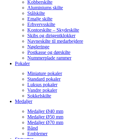
Kobberskilte
Aluminiums skilte
Stålskilte
Emalje skilte
Erhvervsskilte
Kontorskilte – Skydeskilte
Skibs og dirigentklokker
Navneskilte til medarbejdere
Nøgleringe
Postkasse og dørskilte
Nummerplade rammer
Pokaler
Miniature pokaler
Standard pokaler
Luksus pokaler
Vandre pokaler
Sokkelskilte
Medaljer
Medaljer Ø40 mm
Medaljer Ø50 mm
Medaljer Ø70 mm
Bånd
Emblemer