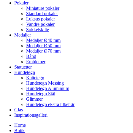
Pokaler
Miniature pokaler
Standard pokaler
Luksus pokaler
Vandre pokaler
Sokkelskilte
Medaljer
Medaljer Ø40 mm
Medaljer Ø50 mm
Medaljer Ø70 mm
Bånd
Emblemer
Statuetter
Hundetegn
Kattetegn
Hundetegn Messing
Hundetegn Aluminium
Hundetegn Stål
Glimmer
Hundetegn ekstra tilbehør
Glas
Inspirationsgalleri
Home
Butik