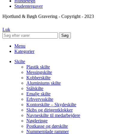
Hundetegn
Studentergaver
Hjortlund & Bøgh Gravering - Copyright - 2023
Luk
Søg
Menu
Kategorier
Skilte
Plastik skilte
Messingskilte
Kobberskilte
Aluminiums skilte
Stålskilte
Emalje skilte
Erhvervsskilte
Kontorskilte – Skydeskilte
Skibs og dirigentklokker
Navneskilte til medarbejdere
Nøgleringe
Postkasse og dørskilte
Nummerplade rammer