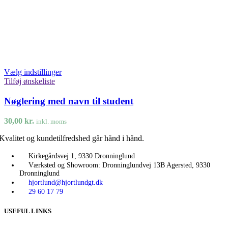
Vælg indstillinger
Tilføj ønskeliste
Nøglering med navn til student
30,00
kr.
inkl. moms
Kvalitet og kundetilfredshed går hånd i hånd.
Kirkegårdsvej 1, 9330 Dronninglund
Værksted og Showroom: Dronninglundvej 13B Agersted, 9330
Dronninglund
hjortlund@hjortlundgt.dk
29 60 17 79
USEFUL LINKS