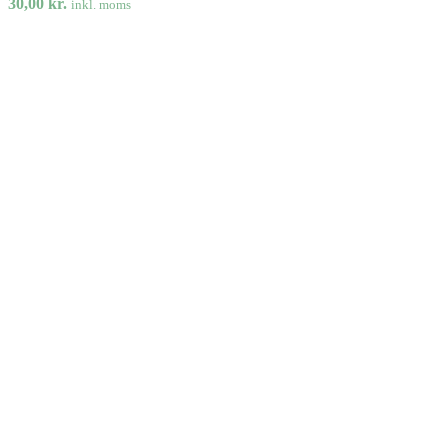
30,00
kr.
inkl. moms