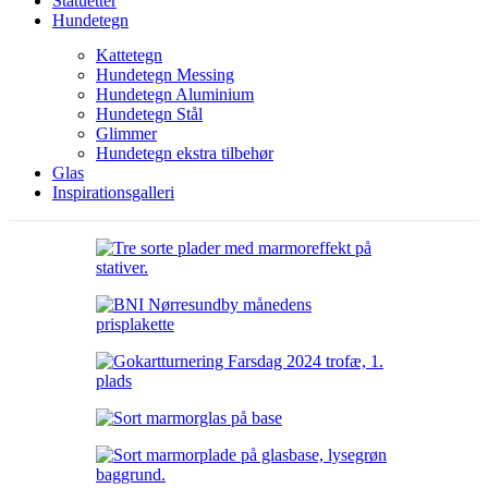
Statuetter
Hundetegn
Kattetegn
Hundetegn Messing
Hundetegn Aluminium
Hundetegn Stål
Glimmer
Hundetegn ekstra tilbehør
Glas
Inspirationsgalleri