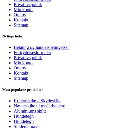
Privatlivspolitik
Min konto
Om os
Kontakt
Sitemap
Nyttige links
Betaling og handelsbetingelser
Fortrydelsesformular
Privatlivspolitik
Min konto
Om os
Kontakt
Sitemap
Mest populære produkter
Kontorskilte – Skydeskilte
Navneskilte til medarbejdere
Aluminiums skilte
Hundetegn
Hundetegn
Studentergaver