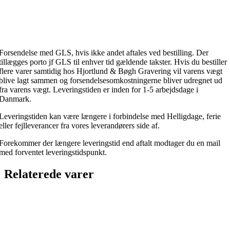
Forsendelse med GLS, hvis ikke andet aftales ved bestilling. Der
tillægges porto jf GLS til enhver tid gældende takster. Hvis du bestiller
flere varer samtidig hos Hjortlund & Bøgh Gravering vil varens vægt
blive lagt sammen og forsendelsesomkostningerne bliver udregnet ud
fra varens vægt. Leveringstiden er inden for 1-5 arbejdsdage i
Danmark.
Leveringstiden kan være længere i forbindelse med Helligdage, ferie
eller fejlleverancer fra vores leverandørers side af.
Forekommer der længere leveringstid end aftalt modtager du en mail
med forventet leveringstidspunkt.
Relaterede varer