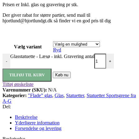
Prisen er Inkl. glas og gravering pr stk.
Der giver rabat for større partier, send mail til
hjortlund@hjortlundgt.dk så finder vi en god pris til dig
Vælg variant
Ryd
Glasstatuette - Læsø - inkl. Gravering antal
-
+
TILFØJ TIL KURV
Køb nu
Tilføj ønskeliste
Varenummer (SKU):
N/A
Kategorier:
"Flade” glas
,
Glas
,
Statuetter
,
Statuetter Sportsgrene fra
A-G
Del:
Beskrivelse
Yderligere information
Forsendelse og levering
Beskrivelse