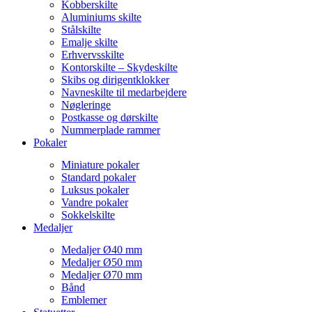
Kobberskilte
Aluminiums skilte
Stålskilte
Emalje skilte
Erhvervsskilte
Kontorskilte – Skydeskilte
Skibs og dirigentklokker
Navneskilte til medarbejdere
Nøgleringe
Postkasse og dørskilte
Nummerplade rammer
Pokaler
Miniature pokaler
Standard pokaler
Luksus pokaler
Vandre pokaler
Sokkelskilte
Medaljer
Medaljer Ø40 mm
Medaljer Ø50 mm
Medaljer Ø70 mm
Bånd
Emblemer