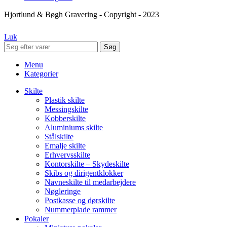
Hjortlund & Bøgh Gravering - Copyright - 2023
Luk
Søg
Menu
Kategorier
Skilte
Plastik skilte
Messingskilte
Kobberskilte
Aluminiums skilte
Stålskilte
Emalje skilte
Erhvervsskilte
Kontorskilte – Skydeskilte
Skibs og dirigentklokker
Navneskilte til medarbejdere
Nøgleringe
Postkasse og dørskilte
Nummerplade rammer
Pokaler