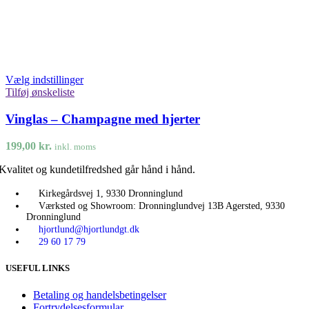
Vælg indstillinger
Tilføj ønskeliste
Vinglas – Champagne med hjerter
199,00
kr.
inkl. moms
Kvalitet og kundetilfredshed går hånd i hånd.
Kirkegårdsvej 1, 9330 Dronninglund
Værksted og Showroom: Dronninglundvej 13B Agersted, 9330
Dronninglund
hjortlund@hjortlundgt.dk
29 60 17 79
USEFUL LINKS
Betaling og handelsbetingelser
Fortrydelsesformular