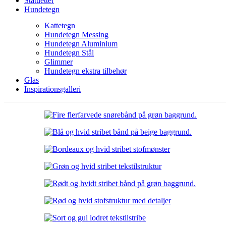
Statuetter
Hundetegn
Kattetegn
Hundetegn Messing
Hundetegn Aluminium
Hundetegn Stål
Glimmer
Hundetegn ekstra tilbehør
Glas
Inspirationsgalleri