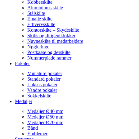
Kobberskilte
Aluminiums skilte
Stålskilte
Emalje skilte
Erhvervsskilte
Kontorskilte – Skydeskilte
Skibs og dirigentklokker
Navneskilte til medarbejdere
Nøgleringe
Postkasse og dørskilte
Nummerplade rammer
Pokaler
Miniature pokaler
Standard pokaler
Luksus pokaler
Vandre pokaler
Sokkelskilte
Medaljer
Medaljer Ø40 mm
Medaljer Ø50 mm
Medaljer Ø70 mm
Bånd
Emblemer