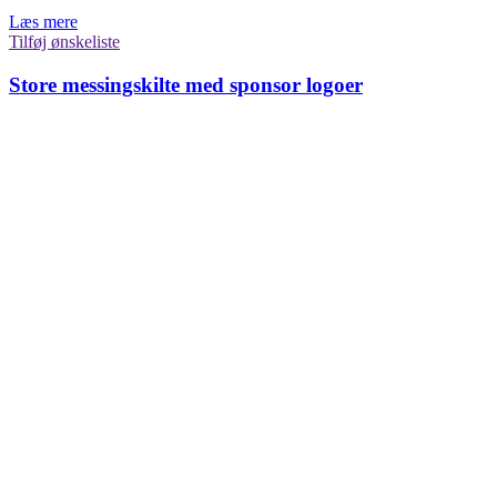
Læs mere
Tilføj ønskeliste
Store messingskilte med sponsor logoer