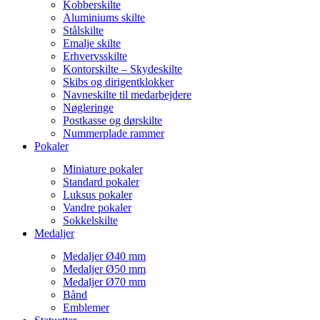
Kobberskilte
Aluminiums skilte
Stålskilte
Emalje skilte
Erhvervsskilte
Kontorskilte – Skydeskilte
Skibs og dirigentklokker
Navneskilte til medarbejdere
Nøgleringe
Postkasse og dørskilte
Nummerplade rammer
Pokaler
Miniature pokaler
Standard pokaler
Luksus pokaler
Vandre pokaler
Sokkelskilte
Medaljer
Medaljer Ø40 mm
Medaljer Ø50 mm
Medaljer Ø70 mm
Bånd
Emblemer