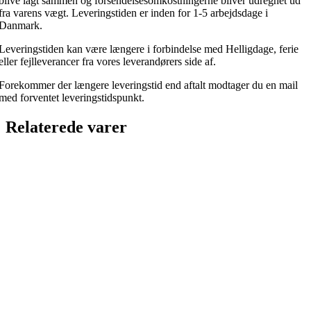
blive lagt sammen og forsendelsesomkostningerne bliver udregnet ud
fra varens vægt. Leveringstiden er inden for 1-5 arbejdsdage i
Danmark.
Leveringstiden kan være længere i forbindelse med Helligdage, ferie
eller fejlleverancer fra vores leverandørers side af.
Forekommer der længere leveringstid end aftalt modtager du en mail
med forventet leveringstidspunkt.
Relaterede varer