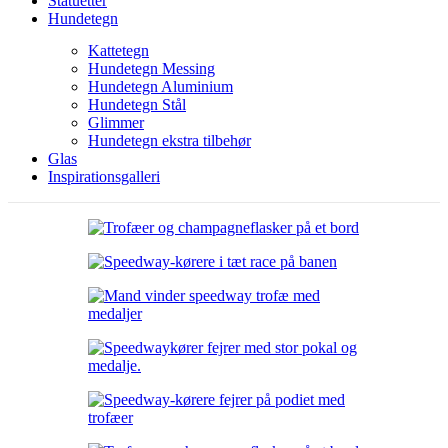
Statuetter
Hundetegn
Kattetegn
Hundetegn Messing
Hundetegn Aluminium
Hundetegn Stål
Glimmer
Hundetegn ekstra tilbehør
Glas
Inspirationsgalleri