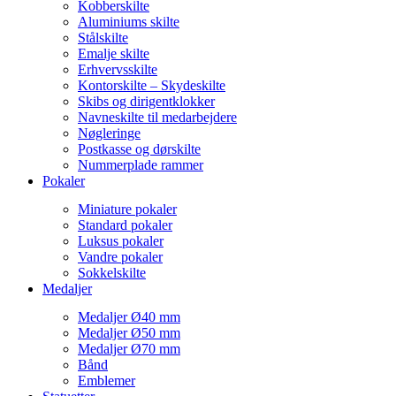
Kobberskilte
Aluminiums skilte
Stålskilte
Emalje skilte
Erhvervsskilte
Kontorskilte – Skydeskilte
Skibs og dirigentklokker
Navneskilte til medarbejdere
Nøgleringe
Postkasse og dørskilte
Nummerplade rammer
Pokaler
Miniature pokaler
Standard pokaler
Luksus pokaler
Vandre pokaler
Sokkelskilte
Medaljer
Medaljer Ø40 mm
Medaljer Ø50 mm
Medaljer Ø70 mm
Bånd
Emblemer