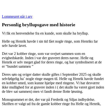
Lommeuret går i arv
Personlig bryllupsgave med historie
Vi fik en henvendelse fra en kunde, som skulle ha bryllup.
Helle og Henrik havde i sin tid fået nogle ringe, som Henriks far
selv havde lavet.
Det var 2 kobber ringe, som var svejset sammen som en
evighedskæde. Inden i var der graveret deres navne. Helle og
Henrik er selv meget glad for deres ringe, og har symboliseret at de
er “bundet sammen ”
Deres søn og sviger datter skulle giftes i September 2025 og skulle
selvfølgelig ha´ nogle ringe magen til. Helle og Henrik havde fundet
en kobber smed, som kunne hjælpe med ringene. Vi har desværre
ikke mullighed for at gravere inden i ( det skulle ha været gjort inden
de blev sat sammen) men vi fandt denne flotte løsning.
Monogrammet er det, der var på Frederik og Siljas indbydelse.
Skriften er valgt ud fra de gamle kobber ringe fra Helle og Henrik,