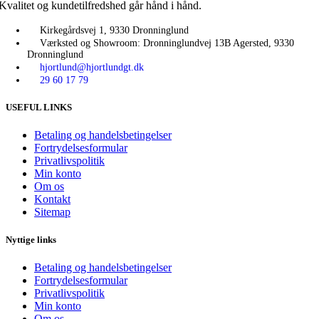
Kvalitet og kundetilfredshed går hånd i hånd.
Kirkegårdsvej 1, 9330 Dronninglund
Værksted og Showroom: Dronninglundvej 13B Agersted, 9330
Dronninglund
hjortlund@hjortlundgt.dk
29 60 17 79
USEFUL LINKS
Betaling og handelsbetingelser
Fortrydelsesformular
Privatlivspolitik
Min konto
Om os
Kontakt
Sitemap
Nyttige links
Betaling og handelsbetingelser
Fortrydelsesformular
Privatlivspolitik
Min konto
Om os