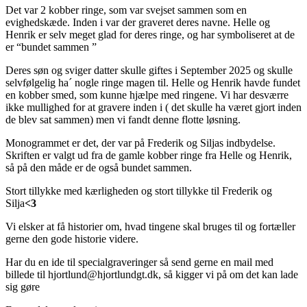
Det var 2 kobber ringe, som var svejset sammen som en
evighedskæde. Inden i var der graveret deres navne. Helle og
Henrik er selv meget glad for deres ringe, og har symboliseret at de
er “bundet sammen ”
Deres søn og sviger datter skulle giftes i September 2025 og skulle
selvfølgelig ha´ nogle ringe magen til. Helle og Henrik havde fundet
en kobber smed, som kunne hjælpe med ringene. Vi har desværre
ikke mullighed for at gravere inden i ( det skulle ha været gjort inden
de blev sat sammen) men vi fandt denne flotte løsning.
Monogrammet er det, der var på Frederik og Siljas indbydelse.
Skriften er valgt ud fra de gamle kobber ringe fra Helle og Henrik,
så på den måde er de også bundet sammen.
Stort tillykke med kærligheden og stort tillykke til Frederik og
Silja
<3
Vi elsker at få historier om, hvad tingene skal bruges til og fortæller
gerne den gode historie videre.
Har du en ide til specialgraveringer så send gerne en mail med
billede til hjortlund@hjortlundgt.dk, så kigger vi på om det kan lade
sig gøre