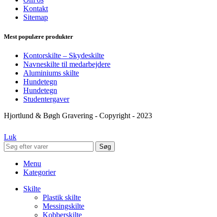
Kontakt
Sitemap
Mest populære produkter
Kontorskilte – Skydeskilte
Navneskilte til medarbejdere
Aluminiums skilte
Hundetegn
Hundetegn
Studentergaver
Hjortlund & Bøgh Gravering - Copyright - 2023
Luk
Søg
Menu
Kategorier
Skilte
Plastik skilte
Messingskilte
Kobberskilte