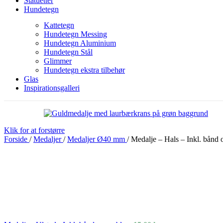
Statuetter
Hundetegn
Kattetegn
Hundetegn Messing
Hundetegn Aluminium
Hundetegn Stål
Glimmer
Hundetegn ekstra tilbehør
Glas
Inspirationsgalleri
Klik for at forstørre
Forside
/
Medaljer
/
Medaljer Ø40 mm
/
Medalje – Hals – Inkl. bånd