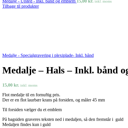
Medalje - Ulsted - Inkl. bånd og emblem
15,00
kr.
inkl. moms
Tilbage til produkter
Medalje - Specialgravering i plexiplade- Inkl. bånd
Medalje – Hals – Inkl. bånd 
15,00
kr.
inkl. moms
Flot medalje til en fornuftig pris.
Der er en flot laurbær krans på forsiden, og måler 45 mm
Til forsiden vælger du et emblem
På bagsiden graveres teksten ned i medaljen, så den fremstår i guld
Medaljen findes kun i guld