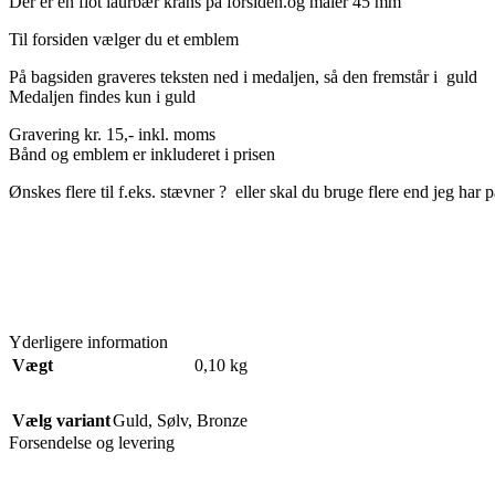
Der er en flot laurbær krans på forsiden.og måler 45 mm
Til forsiden vælger du et emblem
På bagsiden graveres teksten ned i medaljen, så den fremstår i guld
Medaljen findes kun i guld
Gravering kr.
15,- inkl.
moms
Bånd og emblem er inkluderet i prisen
Ønskes flere til f.eks.
stævner ? eller skal du bruge flere end jeg har på
Yderligere information
Vægt
0,10 kg
Vælg variant
Guld
,
Sølv
,
Bronze
Forsendelse og levering