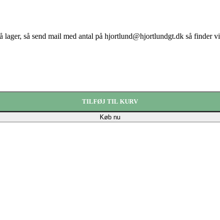
på lager, så send mail med antal på hjortlund@hjortlundgt.dk så finder vi 
TILFØJ TIL KURV
Køb nu