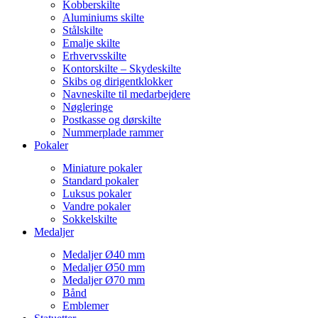
Kobberskilte
Aluminiums skilte
Stålskilte
Emalje skilte
Erhvervsskilte
Kontorskilte – Skydeskilte
Skibs og dirigentklokker
Navneskilte til medarbejdere
Nøgleringe
Postkasse og dørskilte
Nummerplade rammer
Pokaler
Miniature pokaler
Standard pokaler
Luksus pokaler
Vandre pokaler
Sokkelskilte
Medaljer
Medaljer Ø40 mm
Medaljer Ø50 mm
Medaljer Ø70 mm
Bånd
Emblemer