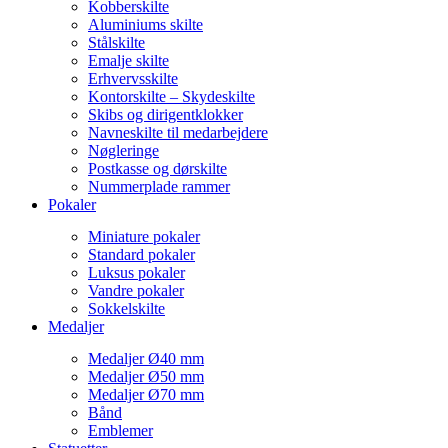
Kobberskilte
Aluminiums skilte
Stålskilte
Emalje skilte
Erhvervsskilte
Kontorskilte – Skydeskilte
Skibs og dirigentklokker
Navneskilte til medarbejdere
Nøgleringe
Postkasse og dørskilte
Nummerplade rammer
Pokaler
Miniature pokaler
Standard pokaler
Luksus pokaler
Vandre pokaler
Sokkelskilte
Medaljer
Medaljer Ø40 mm
Medaljer Ø50 mm
Medaljer Ø70 mm
Bånd
Emblemer