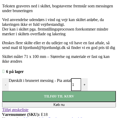
Teksten graveres ned i skiltet, bogstaverne fremstår som messingen
under bruneringen
Ved anvendelse udendørs i vind og vejr kan skiltet anløbe, da
lakeringen ikke er fuld vejrbestandigt.
Der kan i skiltet pga. fremstillingsprocessen forekommer mindre
mærker i skiltets overflade og lakering
Ønskes flere skilte eller er du udlejer og vil have en fast aftale, så
send mail til hjortlund@hjortlundgt.dk så finder vi en god pris til dig
Skiltet måler 71 x 100 mm
– Størrelse og materiale er fast og kan
ikke ændres
6 på lager
Dørskilt i bruneret messing - Pia antal
-
+
TILFØJ TIL KURV
Køb nu
Tilføj ønskeliste
Varenummer (SKU):
E18