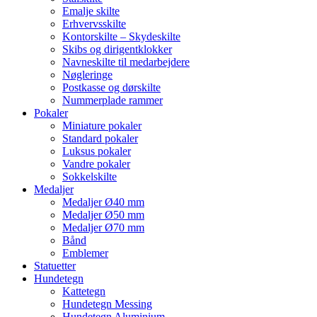
Emalje skilte
Erhvervsskilte
Kontorskilte – Skydeskilte
Skibs og dirigentklokker
Navneskilte til medarbejdere
Nøgleringe
Postkasse og dørskilte
Nummerplade rammer
Pokaler
Miniature pokaler
Standard pokaler
Luksus pokaler
Vandre pokaler
Sokkelskilte
Medaljer
Medaljer Ø40 mm
Medaljer Ø50 mm
Medaljer Ø70 mm
Bånd
Emblemer
Statuetter
Hundetegn
Kattetegn
Hundetegn Messing
Hundetegn Aluminium