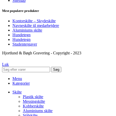
Sitemap
Mest populære produkter
Kontorskilte – Skydeskilte
Navneskilte til medarbejdere
Aluminiums skilte
Hundetegn
Hundetegn
Studentergaver
Hjortlund & Bøgh Gravering - Copyright - 2023
Luk
Søg
Menu
Kategorier
Skilte
Plastik skilte
Messingskilte
Kobberskilte
Aluminiums skilte
Stålskilte