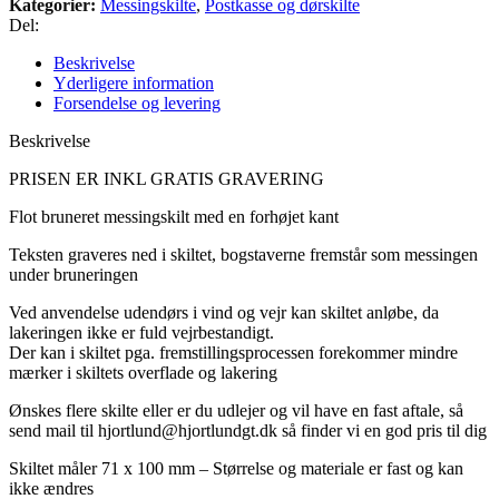
Kategorier:
Messingskilte
,
Postkasse og dørskilte
Del:
Beskrivelse
Yderligere information
Forsendelse og levering
Beskrivelse
PRISEN ER INKL GRATIS GRAVERING
Flot bruneret messingskilt med en forhøjet kant
Teksten graveres ned i skiltet, bogstaverne fremstår som messingen
under bruneringen
Ved anvendelse udendørs i vind og vejr kan skiltet anløbe, da
lakeringen ikke er fuld vejrbestandigt.
Der kan i skiltet pga.
fremstillingsprocessen forekommer mindre
mærker i skiltets overflade og lakering
Ønskes flere skilte eller er du udlejer og vil have en fast aftale, så
send mail til hjortlund@hjortlundgt.dk så finder vi en god pris til dig
Skiltet måler 71 x 100 mm
– Størrelse og materiale er fast og kan
ikke ændres