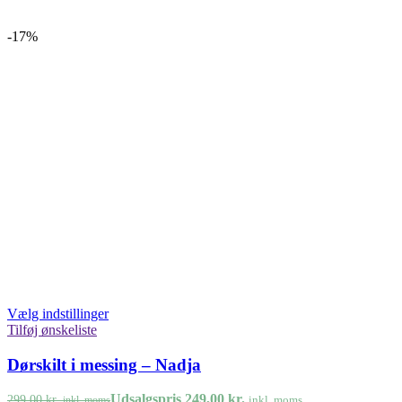
-17%
Vælg indstillinger
Tilføj ønskeliste
Dørskilt i messing – Nadja
Udsalgspris
249,00
kr.
299,00
kr.
inkl. moms
inkl. moms