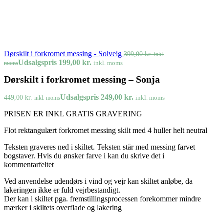
Dørskilt i forkromet messing - Solveig
399,00
kr.
inkl.
Udsalgspris
199,00
kr.
inkl. moms
moms
Dørskilt i forkromet messing – Sonja
Udsalgspris
249,00
kr.
449,00
kr.
inkl. moms
inkl. moms
PRISEN ER INKL GRATIS GRAVERING
Flot rektangulært forkromet messing skilt med 4 huller helt neutral
Teksten graveres ned i skiltet. Teksten står med messing farvet
bogstaver. Hvis du ønsker farve i kan du skrive det i
kommentarfeltet
Ved anvendelse udendørs i vind og vejr kan skiltet anløbe, da
lakeringen ikke er fuld vejrbestandigt.
Der kan i skiltet pga. fremstillingsprocessen forekommer mindre
mærker i skiltets overflade og lakering