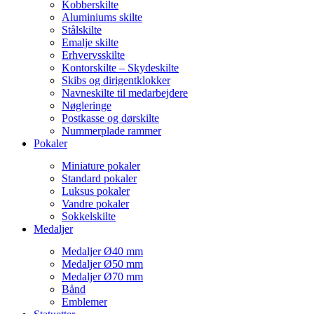
Kobberskilte
Aluminiums skilte
Stålskilte
Emalje skilte
Erhvervsskilte
Kontorskilte – Skydeskilte
Skibs og dirigentklokker
Navneskilte til medarbejdere
Nøgleringe
Postkasse og dørskilte
Nummerplade rammer
Pokaler
Miniature pokaler
Standard pokaler
Luksus pokaler
Vandre pokaler
Sokkelskilte
Medaljer
Medaljer Ø40 mm
Medaljer Ø50 mm
Medaljer Ø70 mm
Bånd
Emblemer