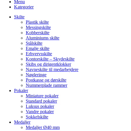
Menu
Kategorier
Skilte
Plastik skilte
Messingskilte
Kobberskilte
Aluminiums skilte
Stålskilte
Emalje skilte
Erhvervsskilte
Kontorskilte – Skydeskilte
Skibs og dirigentklokker
Navneskilte til medarbejdere
Nøgleringe
Postkasse og dørskilte
Nummerplade rammer
Pokaler
Miniature pokaler
Standard pokaler
Luksus pokaler
Vandre pokaler
Sokkelskilte
Medaljer
Medaljer Ø40 mm