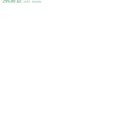
299,00
kr.
inkl. moms