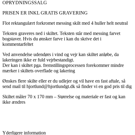
OPRYDNINGSSALG
PRISEN ER INKL GRATIS GRAVERING
Flot rektangulært forkromet messing skilt med 4 huller helt neutral
Teksten graveres ned i skiltet. Teksten står med messing farvet
bogstaver. Hvis du ønsker farve i kan du skrive det i
kommentarfeltet
Ved anvendelse udendørs i vind og vejr kan skiltet anløbe, da
lakeringen ikke er fuld vejrbestandigt.
Der kan i skiltet pga.
fremstillingsprocessen forekommer mindre
mærker i skiltets overflade og lakering
Ønskes flere skilte eller er du udlejer og vil have en fast aftale, så
send mail til hjortlund@hjortlundgt.dk så finder vi en god pris til dig
Skiltet måler 70 x 170 mm
– Størrelse og materiale er fast og kan
ikke ændres
Yderligere information