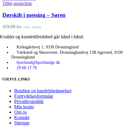
Tilføj ønskeliste
Dørskilt i messing – Søren
459,00
kr.
inkl. moms
Kvalitet og kundetilfredshed går hånd i hånd.
Kirkegårdsvej 1, 9330 Dronninglund
Værksted og Showroom: Dronninglundvej 13B Agersted, 9330
Dronninglund
hjortlund@hjortlundgt.dk
29 60 17 79
USEFUL LINKS
Betaling og handelsbetingelser
Fortrydelsesformular
Privatlivspolitik
Min konto
Om os
Kontakt
Sitemap