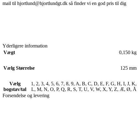
mail til hjortlund@hjortlundgt.dk så finder vi en god pris til dig
Yderligere information
Vægt
0,150 kg
Vælg Størrelse
125 mm
Vælg
1
,
2
,
3
,
4
,
5
,
6
,
7
,
8
,
9
,
A
,
B
,
C
,
D
,
E
,
F
,
G
,
H
,
I
,
J
,
K
,
bogstav/tal
L
,
M
,
N
,
O
,
P
,
Q
,
R
,
S
,
T
,
U
,
V
,
W
,
X
,
Y
,
Z
,
Æ
,
Ø
,
Å
Forsendelse og levering