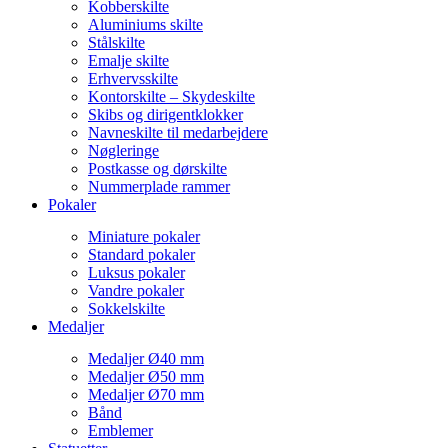
Kobberskilte
Aluminiums skilte
Stålskilte
Emalje skilte
Erhvervsskilte
Kontorskilte – Skydeskilte
Skibs og dirigentklokker
Navneskilte til medarbejdere
Nøgleringe
Postkasse og dørskilte
Nummerplade rammer
Pokaler
Miniature pokaler
Standard pokaler
Luksus pokaler
Vandre pokaler
Sokkelskilte
Medaljer
Medaljer Ø40 mm
Medaljer Ø50 mm
Medaljer Ø70 mm
Bånd
Emblemer