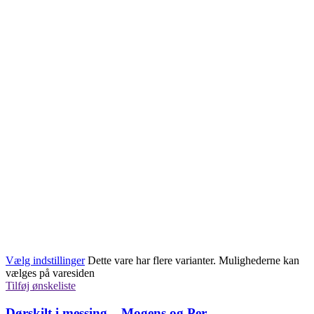
Vælg indstillinger
Dette vare har flere varianter. Mulighederne kan
vælges på varesiden
Tilføj ønskeliste
Dørskilt i messing – Mogens og Per