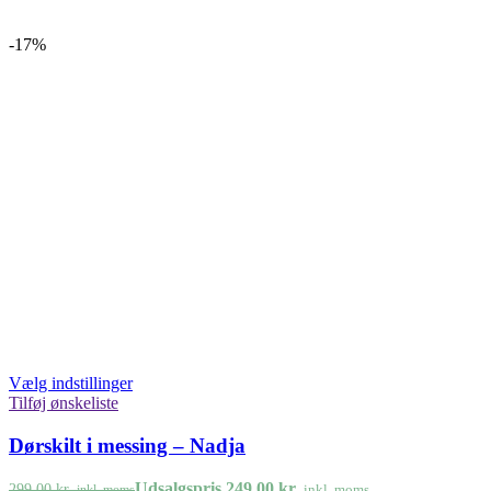
-17%
Vælg indstillinger
Tilføj ønskeliste
Dørskilt i messing – Nadja
Udsalgspris
249,00
kr.
299,00
kr.
inkl. moms
inkl. moms