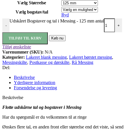
Vælg Størrelse
Vælg bogstav/tal
Ryd
Udskåret Bogstaver og tal i Messing - 125 mm antal
-
+
TILFØJ TIL KURV
Køb nu
Tilføj ønskeliste
Varenummer (SKU):
N/A
Kategorier:
Lakeret blank messing
,
Lakeret børstet messing
,
Messingskilte
,
Postkasse og dørskilte
,
Rå Messing
Del:
Beskrivelse
Yderligere information
Forsendelse og levering
Beskrivelse
Flotte udskårne tal og bogstaver i Messing
Har du spørgsmål er du velkommen til at ringe
Ønskes flere tal, en anden front eller størrelse end det viste, så send