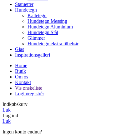
Statuetter
Hundetegn
Kattetegn
Hundetegn Messing
Hundetegn Aluminium
Hundetegn Stål
Glimmer
Hundetegn ekstra tilbehør
Glas
Inspirationsgalleri
Home
Butik
Om os
Kontakt
Vis ønskeliste
Login/registrér
Indkøbskurv
Luk
Log ind
Luk
Ingen konto endnu?