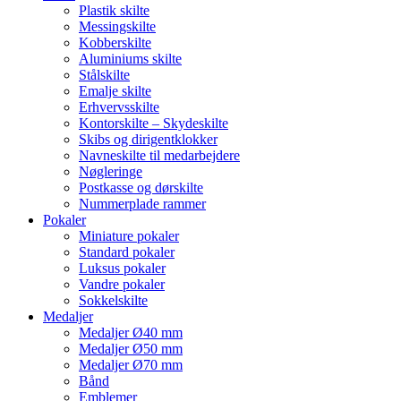
Plastik skilte
Messingskilte
Kobberskilte
Aluminiums skilte
Stålskilte
Emalje skilte
Erhvervsskilte
Kontorskilte – Skydeskilte
Skibs og dirigentklokker
Navneskilte til medarbejdere
Nøgleringe
Postkasse og dørskilte
Nummerplade rammer
Pokaler
Miniature pokaler
Standard pokaler
Luksus pokaler
Vandre pokaler
Sokkelskilte
Medaljer
Medaljer Ø40 mm
Medaljer Ø50 mm
Medaljer Ø70 mm
Bånd
Emblemer