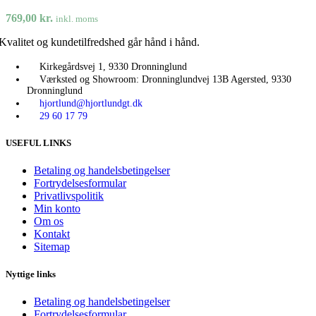
769,00
kr.
inkl. moms
Kvalitet og kundetilfredshed går hånd i hånd.
Kirkegårdsvej 1, 9330 Dronninglund
Værksted og Showroom: Dronninglundvej 13B Agersted, 9330
Dronninglund
hjortlund@hjortlundgt.dk
29 60 17 79
USEFUL LINKS
Betaling og handelsbetingelser
Fortrydelsesformular
Privatlivspolitik
Min konto
Om os
Kontakt
Sitemap
Nyttige links
Betaling og handelsbetingelser
Fortrydelsesformular