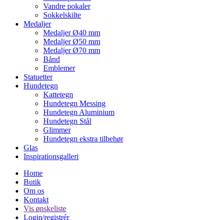
Vandre pokaler
Sokkelskilte
Medaljer
Medaljer Ø40 mm
Medaljer Ø50 mm
Medaljer Ø70 mm
Bånd
Emblemer
Statuetter
Hundetegn
Kattetegn
Hundetegn Messing
Hundetegn Aluminium
Hundetegn Stål
Glimmer
Hundetegn ekstra tilbehør
Glas
Inspirationsgalleri
Home
Butik
Om os
Kontakt
Vis ønskeliste
Login/registrér