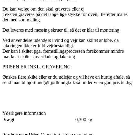
Du kan vælge om den skal graveres eller ej
Teksten graveres på det lange lige stykke for oven, herefter males
det med sort maling.
Det leveres med messing skruer til, så det er klar til montering
Ved anvendelse udendørs i vind og vejr kan skiltet anløbe, da
lakeringen ikke er fuld vejrbestandigt.
Der kan i skiltet pga.
fremstillingsprocessen forekommer mindre
mærker i skiltets overflade og lakering
PRISEN ER INKL.
GRAVERING
Ønskes flere skilte eller er du udlejer og vil have en hurtig aftale, så
send mail til hjortlund@hjortlundgt.dk så finder vi en god pris til dig
Yderligere information
Vægt
0,300 kg
Vælg variant
Med Gravering
,
Uden gravering