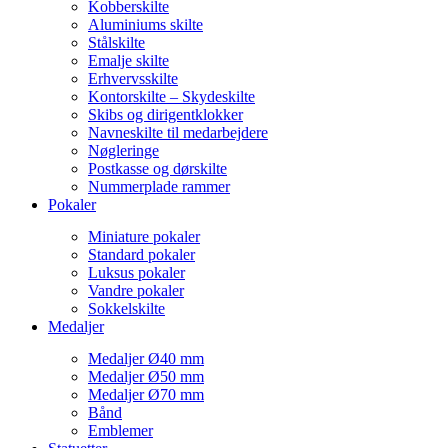
Kobberskilte
Aluminiums skilte
Stålskilte
Emalje skilte
Erhvervsskilte
Kontorskilte – Skydeskilte
Skibs og dirigentklokker
Navneskilte til medarbejdere
Nøgleringe
Postkasse og dørskilte
Nummerplade rammer
Pokaler
Miniature pokaler
Standard pokaler
Luksus pokaler
Vandre pokaler
Sokkelskilte
Medaljer
Medaljer Ø40 mm
Medaljer Ø50 mm
Medaljer Ø70 mm
Bånd
Emblemer