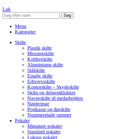
Luk
Søg
Menu
Kategorier
Skilte
Plastik skilte
Messingskilte
Kobberskilte
Aluminiums skilte
Stålskilte
Emalje skilte
Erhvervsskilte
Kontorskilte – Skydeskilte
Skibs og dirigentklokker
Navneskilte til medarbejdere
Nøgleringe
Postkasse og dørskilte
Nummerplade rammer
Pokaler
Miniature pokaler
Standard pokaler
Luksus pokaler