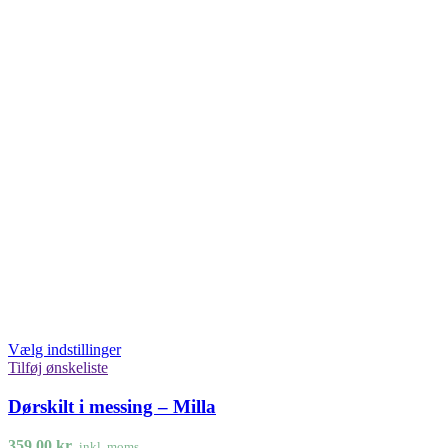
Vælg indstillinger
Tilføj ønskeliste
Dørskilt i messing – Milla
359,00
kr.
inkl. moms