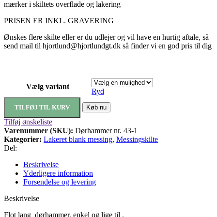
mærker i skiltets overflade og lakering
PRISEN ER INKL. GRAVERING
Ønskes flere skilte eller er du udlejer og vil have en hurtig aftale, så
send mail til hjortlund@hjortlundgt.dk så finder vi en god pris til dig
Vælg variant
Ryd
TILFØJ TIL KURV
Køb nu
Tilføj ønskeliste
Varenummer (SKU):
Dørhammer nr. 43-1
Kategorier:
Lakeret blank messing
,
Messingskilte
Del:
Beskrivelse
Yderligere information
Forsendelse og levering
Beskrivelse
Flot lang dørhammer, enkel og lige til .