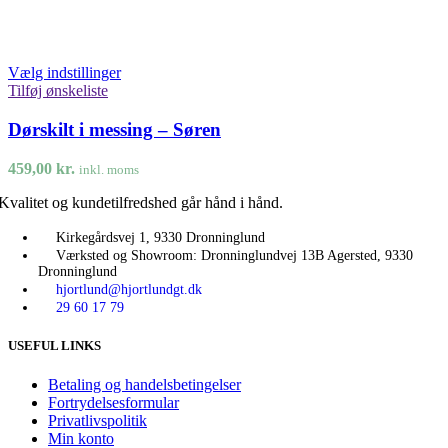
Vælg indstillinger
Tilføj ønskeliste
Dørskilt i messing – Søren
459,00
kr.
inkl. moms
Kvalitet og kundetilfredshed går hånd i hånd.
Kirkegårdsvej 1, 9330 Dronninglund
Værksted og Showroom: Dronninglundvej 13B Agersted, 9330
Dronninglund
hjortlund@hjortlundgt.dk
29 60 17 79
USEFUL LINKS
Betaling og handelsbetingelser
Fortrydelsesformular
Privatlivspolitik
Min konto